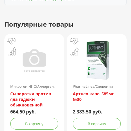
Популярные товары
Микроген НПО(Аллерген,
PharmaLinea/Словения
г.Ставрополь)/Россия
Сыворотка против
Артнео капс. 585мг
яда гадюки
№30
обыкновенной
лошадиная
664.50 руб.
2 383.50 руб.
очищенная
концентрированная
В корзину
В корзину
жидкая амп.(р-р д/