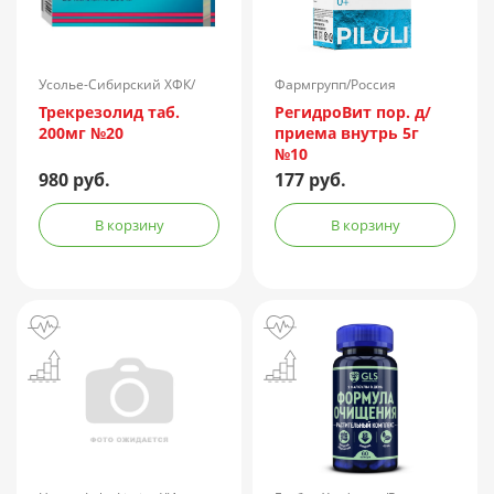
Усолье-Сибирский ХФК/
Фармгрупп/Россия
Россия
Трекрезолид таб.
РегидроВит пор. д/
200мг №20
приема внутрь 5г
№10
980 руб.
177 руб.
В корзину
В корзину