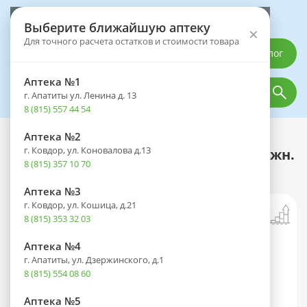
Выберите аптеку
Выберите ближайшую аптеку
×
Для точного расчета остатков и стоимости товара
Каталог
Аптека №1
г. Апатиты ул. Ленина д. 13
8 (815) 557 44 54
Аптека №2
Каталог
Лекарственные препараты
г. Ковдор, ул. Коновалова д.13
Нейромидин амп.(р-р д/в/м и подкожн.
8 (815) 357 10 70
введ.) 5мг/мл №10
Аптека №3
г. Ковдор, ул. Кошица, д.21
8 (815) 353 32 03
Аптека №4
г. Апатиты, ул. Дзержинского, д.1
8 (815) 554 08 60
Аптека №5