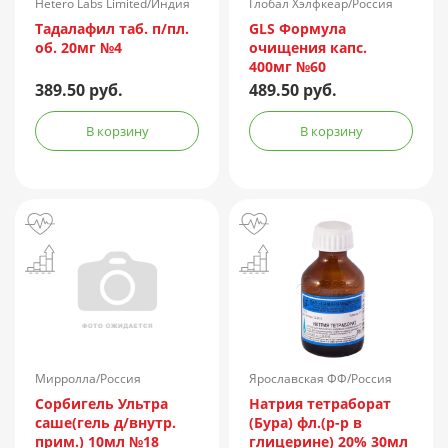
Hetero Labs Limited/Индия
Глобал Хэлфкеар/Россия
Тадалафил таб. п/пл.
GLS Формула
об. 20мг №4
очищения капс.
400мг №60
389.50 руб.
489.50 руб.
В корзину
В корзину
Мирролла/Россия
Ярославская ФФ/Россия
Сорбигель Ультра
Натрия тетраборат
саше(гель д/внутр.
(Бура) фл.(р-р в
прим.) 10мл №18
глицерине) 20% 30мл