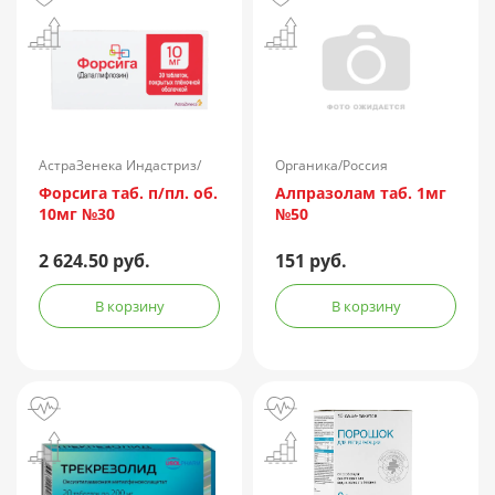
АстраЗенека Индастриз/
Органика/Россия
Россия
Форсига таб. п/пл. об.
Алпразолам таб. 1мг
10мг №30
№50
2 624.50 руб.
151 руб.
В корзину
В корзину