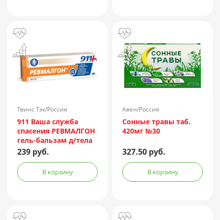
ин.) 150АЕ/доза 1доза
№1 + компл.
Твинс Тэк/Россия
Авен/Россия
911 Ваша служба
Сонные травы таб.
спасения РЕВМАЛГОН
420мг №30
гель-бальзам д/тела
100мл
239 руб.
327.50 руб.
В корзину
В корзину