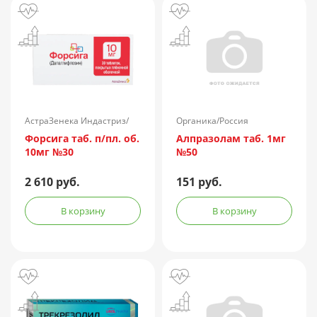
АстраЗенека Индастриз/
Органика/Россия
Россия
Форсига таб. п/пл. об.
Алпразолам таб. 1мг
10мг №30
№50
2 610 руб.
151 руб.
В корзину
В корзину