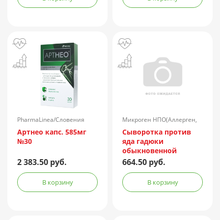
PharmaLinea/Словения
Микроген НПО(Аллерген,
г.Ставрополь)/Россия
Артнео капс. 585мг
Сыворотка против
№30
яда гадюки
обыкновенной
лошадиная
2 383.50 руб.
664.50 руб.
очищенная
концентрированная
В корзину
В корзину
жидкая амп.(р-р д/
ин.) 150АЕ/доза 1доза
№1 + компл.