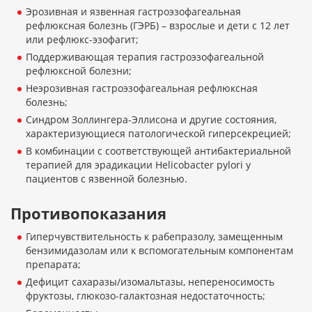
Эрозивная и язвенная гастроэзофагеальная
рефлюксная болезнь (ГЭРБ) – взрослые и дети с 12 лет
или рефлюкс-эзофагит;
Поддерживающая терапия гастроэзофагеальной
рефлюксной болезни;
Неэрозивная гастроэзофагеальная рефлюксная
болезнь;
Синдром Золлингера-Эллисона и другие состояния,
характеризующиеся патологической гиперсекрецией;
В комбинации с соответствующей антибактериальной
терапией для эрадикации Helicobacter pylori у
пациентов с язвенной болезнью.
Противопоказания
Гиперчувствительность к рабепразолу, замещенным
бензимидазолам или к вспомогательным компонентам
препарата;
Дефицит сахаразы/изомальтазы, непереносимость
фруктозы, глюкозо-галактозная недостаточность;