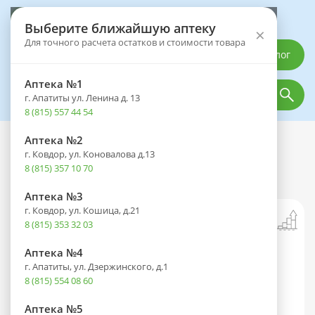
Выберите аптеку
Выберите ближайшую аптеку
×
Для точного расчета остатков и стоимости товара
Каталог
Аптека №1
г. Апатиты ул. Ленина д. 13
8 (815) 557 44 54
Аптека №2
Каталог
Лекарственные препараты
г. Ковдор, ул. Коновалова д.13
Рабепразол-СЗ капс. кишечнораств.
8 (815) 357 10 70
10мг №28
Аптека №3
г. Ковдор, ул. Кошица, д.21
8 (815) 353 32 03
Аптека №4
г. Апатиты, ул. Дзержинского, д.1
8 (815) 554 08 60
Аптека №5