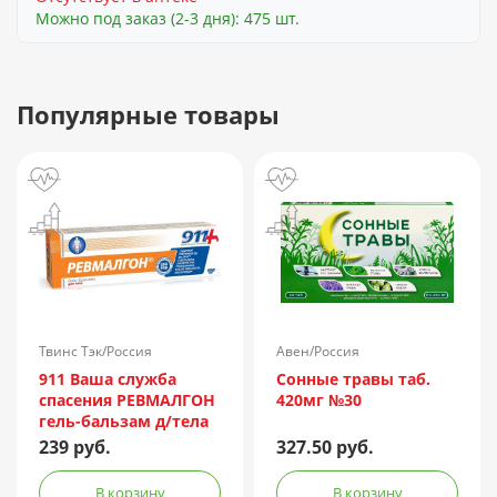
Можно под заказ (2-3 дня): 475 шт.
Популярные товары
Твинс Тэк/Россия
Авен/Россия
911 Ваша служба
Сонные травы таб.
спасения РЕВМАЛГОН
420мг №30
гель-бальзам д/тела
100мл
239 руб.
327.50 руб.
В корзину
В корзину