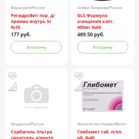
Фармгрупп/Россия
Глобал Хэлфкеар/Россия
РегидроВит пор. д/
GLS Формула
приема внутрь 5г
очищения капс.
№10
400мг №60
177 руб.
489.50 руб.
В корзину
В корзину
Мирролла/Россия
Menarini Von Heyden/Berlin-
Chemie/Германия
Сорбигель Ультра
Глибомет таб. п/пл.
саше(гель д/внутр.
об. №40