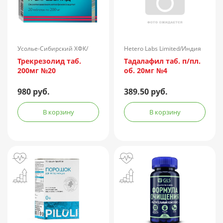
Усолье-Сибирский ХФК/
Hetero Labs Limited/Индия
Россия
Трекрезолид таб.
Тадалафил таб. п/пл.
200мг №20
об. 20мг №4
980 руб.
389.50 руб.
В корзину
В корзину