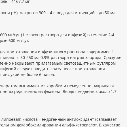
ль – 1167.7 мг.
ня рН), макрогол 300 – 4 г, вода для инъекций – до 50 мл.
00 мг/сут (1 флакон раствора для инфузий) в течение 2-4
зе 600 мг/сут.
для приготовления инфузионного раствора содержимое 1
шивают с 50-250 мл 0.9% раствора натрия хлорида. Сразу же
дленно накрывают прилагаемым светозащитным футляром,
я инфузий следует вводить сразу после приготовления.
 инфузий не более 6 часов.
репаратом вынимают из коробки и немедленно накрывают
епосредственно из флакона. Вводят медленно, около 1.7
-липоевая) кислота – эндогенный антиоксидант (связывает
тельном декарбоксилировании альфа-кетокислот. В качестве