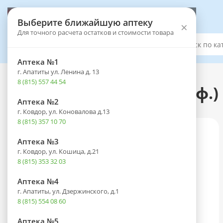
Выберите аптеку
Выберите ближайшую аптеку
×
Для точного расчета остатков и стоимости товара
Каталог
Аптека №1
г. Апатиты ул. Ленина д. 13
Каталог
-
Лекарственные препараты
8 (815) 557 44 54
Тиогамма фл.(р-р д/инф.) 
Аптека №2
г. Ковдор, ул. Коновалова д.13
8 (815) 357 10 70
Аптека №3
г. Ковдор, ул. Кошица, д.21
8 (815) 353 32 03
Аптека №4
г. Апатиты, ул. Дзержинского, д.1
8 (815) 554 08 60
Аптека №5