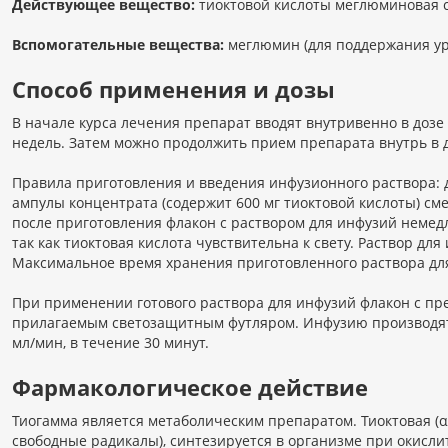
Действующее вещество:
тиоктовой кислоты меглюминовая со
Вспомогательные вещества:
меглюмин (для поддержания уров
Способ применения и дозы
В начале курса лечения препарат вводят внутривенно в дозе 6
недель. Затем можно продолжить прием препарата внутрь в до
Правила приготовления и введения инфузионного раствора: 
ампулы концентрата (содержит 600 мг тиоктовой кислоты) сме
после приготовления флакон с раствором для инфузий неме
так как тиоктовая кислота чувствительна к свету. Раствор дл
Максимальное время хранения приготовленного раствора для
При применении готового раствора для инфузий флакон с п
прилагаемым светозащитным футляром. Инфузию производят н
мл/мин, в течение 30 минут.
Фармакологическое действие
Тиогамма является метаболическим препаратом. Тиоктовая (α
свободные радикалы), синтезируется в организме при окисли