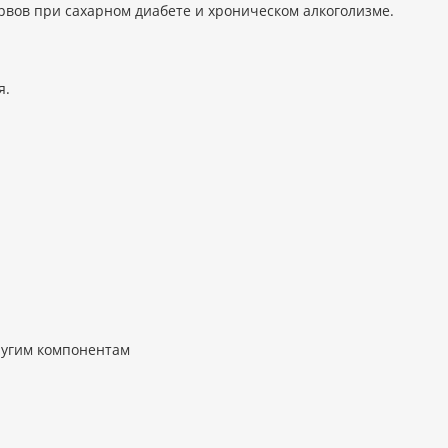
вов при сахарном диабете и хроническом алкоголизме.
я.
ругим компонентам