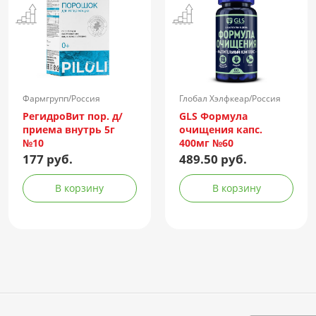
Фармгрупп/Россия
Глобал Хэлфкеар/Россия
РегидроВит пор. д/
GLS Формула
приема внутрь 5г
очищения капс.
№10
400мг №60
177 руб.
489.50 руб.
В корзину
В корзину