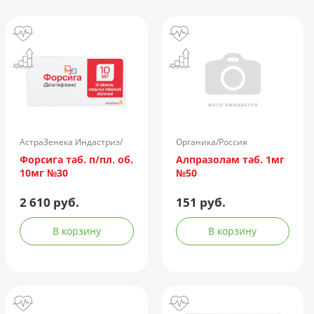
АстраЗенека Индастриз/
Органика/Россия
Россия
Форсига таб. п/пл. об.
Алпразолам таб. 1мг
10мг №30
№50
2 610 руб.
151 руб.
В корзину
В корзину