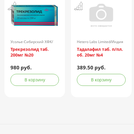
Усолье-Сибирский ХФК/
Hetero Labs Limited/Индия
Россия
Трекрезолид таб.
Тадалафил таб. п/пл.
200мг №20
об. 20мг №4
980 руб.
389.50 руб.
В корзину
В корзину