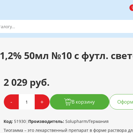
1,2% 50мл №10 с футл. свет
2 029 руб.
-
+
В корзину
Оформи
Код:
51930
|
Производитель:
Solupharm/Германия
Тиогамма – это лекарственный препарат в форме раствора дл