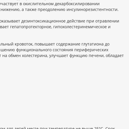
частвует в окислительном декарбоксилировании
 снижению, а также преодолению инсулинорезистентности.
, оказывает дезинтоксикационное действие при отравлении
ывает гепатопротекторное, гипохолестеринемическое и
альный кровоток, повышает содержание глутатиона до
лучшению функционального состояния периферических
 на обмен холестерина, улучшает функцию печени, обладает
ом для детей месте при температуре не выше 25°С. Срок