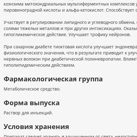
коэнзима митохондриальных мультиферментных комплексов у
пировиноградной кислоты и альфа-кетокислот. Способствует
Участвует в регулировании липидного и углеводного обмена
солями тяжелых металлов и при других интоксикациях. Оказ
гипогликемическое действие. Улучшает трофику нейронов.
При сахарном диабете тиоктовая кислота улучшает эндоневр
физиологического значения, что в результате приводит к у
нервных волокон при диабетической полиневропатии. Влияет
гиполипидемическим действием.
Фармакологическая группа
Метаболическое средство.
Форма выпуска
Раствор для инъекций.
Условия хранения
Препарат следует хранить в защищенном от света, недоступн