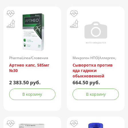
PharmaLinea/Словения
Микроген НПО(Аллерген,
г.Ставрополь)/Россия
Артнео капс. 585мг
Сыворотка против
№30
яда гадюки
обыкновенной
лошадиная
2 383.50 руб.
664.50 руб.
очищенная
концентрированная
В корзину
В корзину
жидкая амп.(р-р д/
ин.) 150АЕ/доза 1доза
№1 + компл.