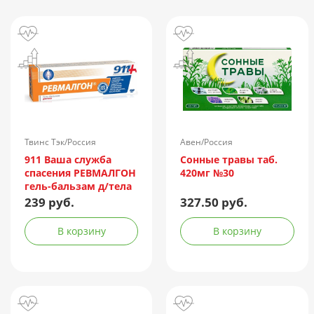
Твинс Тэк/Россия
Авен/Россия
911 Ваша служба
Сонные травы таб.
спасения РЕВМАЛГОН
420мг №30
гель-бальзам д/тела
100мл
239 руб.
327.50 руб.
В корзину
В корзину