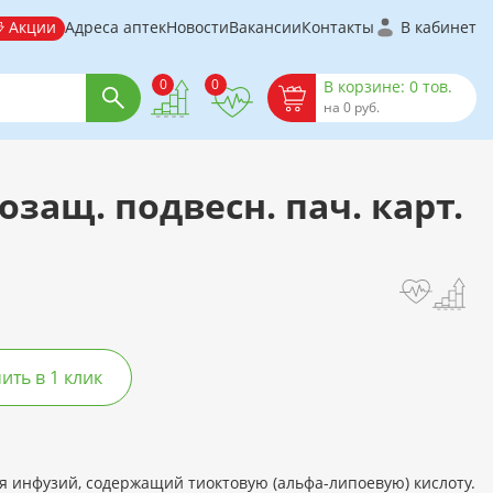
Акции
Адреса аптек
Новости
Вакансии
Контакты
В кабинет
0
0
В корзине: 0 тов.
на 0 руб.
озащ. подвесн. пач. карт.
ть в 1 клик
я инфузий, содержащий тиоктовую (альфа-липоевую) кислоту.