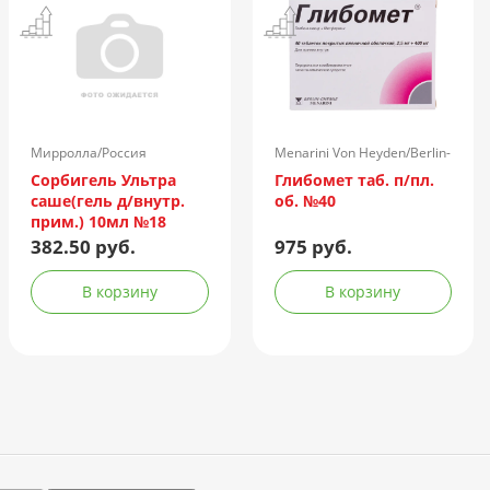
Мирролла/Россия
Menarini Von Heyden/Berlin-
Chemie/Германия
Сорбигель Ультра
Глибомет таб. п/пл.
саше(гель д/внутр.
об. №40
прим.) 10мл №18
382.50 руб.
975 руб.
В корзину
В корзину