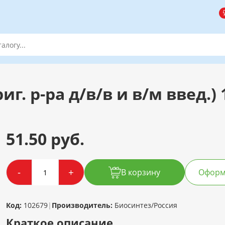
г. р-ра д/в/в и в/м введ.) 
51.50 руб.
-
+
В корзину
Оформи
Код:
102679
|
Производитель:
Биосинтез/Россия
Краткое описание