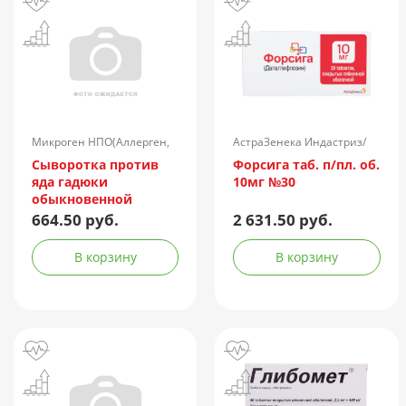
Микроген НПО(Аллерген,
АстраЗенека Индастриз/
г.Ставрополь)/Россия
Россия
Сыворотка против
Форсига таб. п/пл. об.
яда гадюки
10мг №30
обыкновенной
лошадиная
664.50 руб.
2 631.50 руб.
очищенная
концентрированная
В корзину
В корзину
жидкая амп.(р-р д/
ин.) 150АЕ/доза 1доза
№1 + компл.