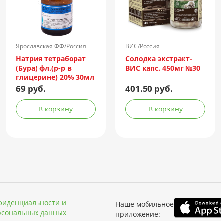
Ярославская ФФ/Россия
ВИС/Россия
Натрия тетраборат
Солодка экстракт-
(Бура) фл.(р-р в
ВИС капс. 450мг №30
глицерине) 20% 30мл
69 руб.
401.50 руб.
В корзину
В корзину
фиденциальности и
Наше мобильное
рсональных данных
приложение: