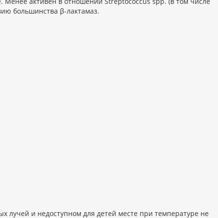
 Менее активен в отношении Streptococcus spp. (в том числе
твию большинства β-лактамаз.
х лучей и недоступном для детей месте при температуре не