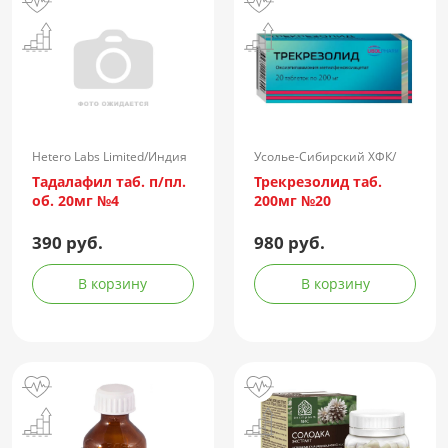
Hetero Labs Limited/Индия
Усолье-Сибирский ХФК/
Россия
Тадалафил таб. п/пл.
Трекрезолид таб.
об. 20мг №4
200мг №20
390 руб.
980 руб.
В корзину
В корзину