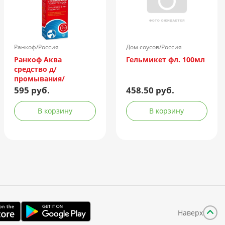
Ранкоф/Россия
Дом соусов/Россия
Ранкоф Аква
Гельмикет фл. 100мл
средство д/
промывания/
орошения носа 150мл
595 руб.
458.50 руб.
(душ)
В корзину
В корзину
Наверх