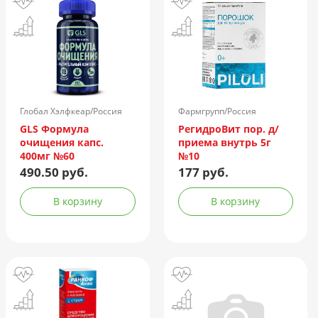
Глобал Хэлфкеар/Россия
Фармгрупп/Россия
GLS Формула
РегидроВит пор. д/
очищения капс.
приема внутрь 5г
400мг №60
№10
490.50 руб.
177 руб.
В корзину
В корзину