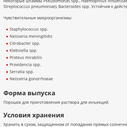
некоторые штаммы Pseudomonas spp., Haemophilus influenzae.
Streptococcus pneumoniae), Bacteroides spp. Устойчив к дейс
Чувствительные микроорганизмы:
Staphylococcus spp.
Neisseria meningitidis
Citrobacter spp.
Klebsiella spp.
Proteus mirabilis
Providencia spp.
Serratia spp.
Neisseria gonorrhoeae
Форма выпуска
Порошок для приготовления раствора для инъекций.
Условия хранения
Хранить в сухом, защищенном от попадания прямых солнечны