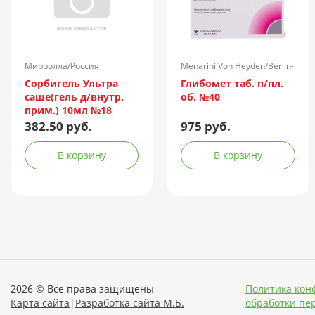
Мирролла/Россия
Menarini Von Heyden/Berlin-
Chemie/Германия
Сорбигель Ультра
Глибомет таб. п/пл.
саше(гель д/внутр.
об. №40
прим.) 10мл №18
382.50 руб.
975 руб.
В корзину
В корзину
2026 © Все права защищены
Политика кон
Карта сайта
|
Разработка сайта М.Б.
обработки пе