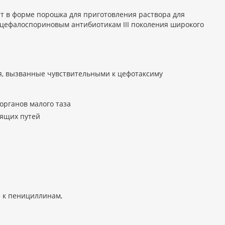
 в форме порошка для приготовления раствора для
цефалоспориновым антибиотикам III поколения широкого
, вызванные чувствительными к цефотаксиму
органов малого таза
ящих путей
е к пенициллинам,