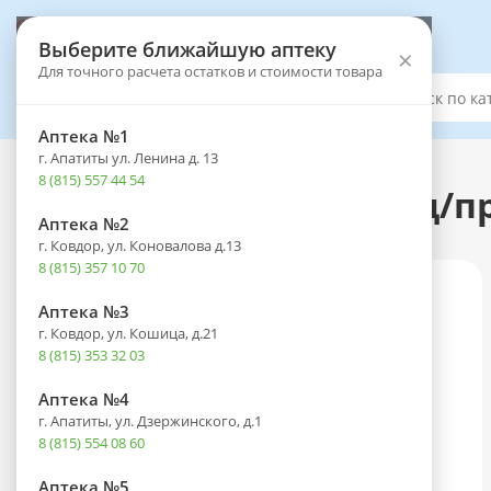
Выберите аптеку
Выберите ближайшую аптеку
×
Для точного расчета остатков и стоимости товара
Каталог
Аптека №1
г. Апатиты ул. Ленина д. 13
Каталог
-
Лекарственные препараты
8 (815) 557 44 54
Цефотаксим фл.(пор. д/при
Аптека №2
г. Ковдор, ул. Коновалова д.13
8 (815) 357 10 70
Аптека №3
г. Ковдор, ул. Кошица, д.21
8 (815) 353 32 03
Аптека №4
г. Апатиты, ул. Дзержинского, д.1
8 (815) 554 08 60
Аптека №5