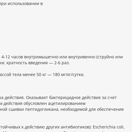
при использовании в
ые 4-12 часов внутримышечно или внутривенно (струйно или
тки; кратность введения — 2-6 раз.
ссой тела менее 50 кг — 180 мг/кг/сутки.
а действия. Оказывает бактерицидное действие за счет
зм действия обусловлен ацетилированием
ой сшивки пептидогликана, необходимой для обеспечения
йчивых к действию других антибиотиков): Escherichia coli,