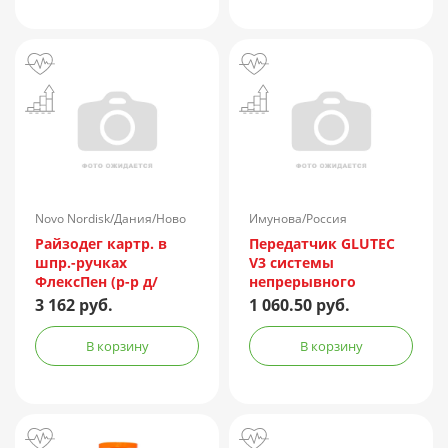
Novo Nordisk/Дания/Ново
Имунова/Россия
Нордиск/Россия
Райзодег картр. в
Передатчик GLUTEC
шпр.-ручках
V3 системы
ФлексПен (р-р д/
непрерывного
подкожн. введ.)
мониторинга
3 162 руб.
1 060.50 руб.
100ЕД/мл 3мл №5
глюкозы
В корзину
В корзину