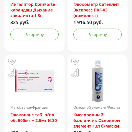
Ингалятор ComForte
Глюкометр Сателлит
карандаш Дыхание
Экспресс ПКГ-03
эвкалипта 1,3г
(комплект)
325 руб.
1 916.50 руб.
В корзину
В корзину
Merck Sante/Франция
Основной элемент/Россия
Глюкованс таб. п/пл.
Кислородный
об. 500мг + 2,5мг №30
баллончик Основной
элемент 13л б/маски