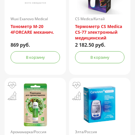
Wuxi Exanovo Medical
CS Medica/Китай
Instrument/Китай
Тонометр М-20
Термометр CS Medica
4FORCARE механич.
CS-77 электронный
медицинский
инфракрасный
869 руб.
2 182.50 руб.
В корзину
В корзину
Аромамарка/Россия
Элта/Россия