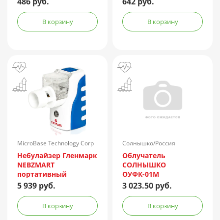
486 руб.
642 руб.
В корзину
В корзину
MicroBase Technology Corp
Солнышко/Россия
Небулайзер Гленмарк
Облучатель
NEBZMART
СОЛНЫШКО
портативный
ОУФК-01М
MBPN002
5 939 руб.
3 023.50 руб.
В корзину
В корзину