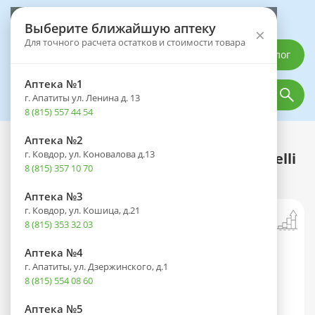
Выберите аптеку
Выберите ближайшую аптеку
×
Для точного расчета остатков и стоимости товара
Каталог
Аптека №1
г. Апатиты ул. Ленина д. 13
8 (815) 557 44 54
Аптека №2
Каталог
Медицинская техника
г. Ковдор, ул. Коновалова д.13
Манжета для тонометра OMRON Intelli
8 (815) 357 10 70
Wrap Cuff (HEM-FL31-E) (22-42см)
Аптека №3
г. Ковдор, ул. Кошица, д.21
8 (815) 353 32 03
Аптека №4
г. Апатиты, ул. Дзержинского, д.1
8 (815) 554 08 60
Аптека №5