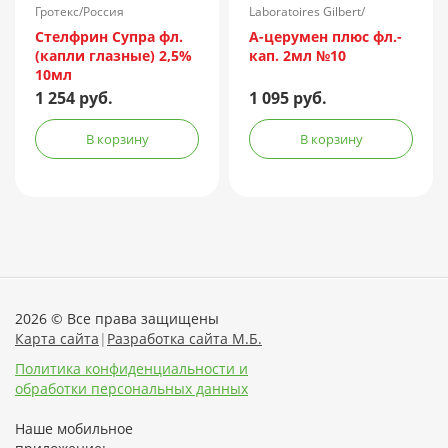
Гротекс/Россия
Laboratoires Gilbert/
Франция
Стелфрин Супра фл.
А-церумен плюс фл.-
(капли глазные) 2,5%
кап. 2мл №10
10мл
1 254 руб.
1 095 руб.
В корзину
В корзину
2026 © Все права защищены
Карта сайта
|
Разработка сайта М.Б.
Политика конфиденциальности и
обработки персональных данных
Наше мобильное