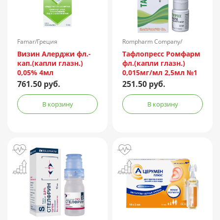
Famar/Греция
Rompharm Company/
Румыния
Визин Алерджи фл.-
Тафлопресс Ромфарм
кап.(капли глазн.)
фл.(капли глазн.)
0,05% 4мл
0,015мг/мл 2,5мл №1
пач.карт.
761.50 руб.
251.50 руб.
В корзину
В корзину