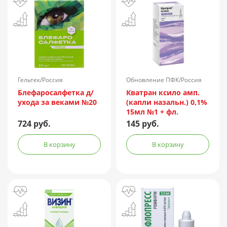
Гельтек/Россия
Обновление ПФК/Россия
Блефаросалфетка д/
Кватран ксило амп.
ухода за веками №20
(капли назальн.) 0,1%
15мл №1 + фл.
724 руб.
145 руб.
В корзину
В корзину