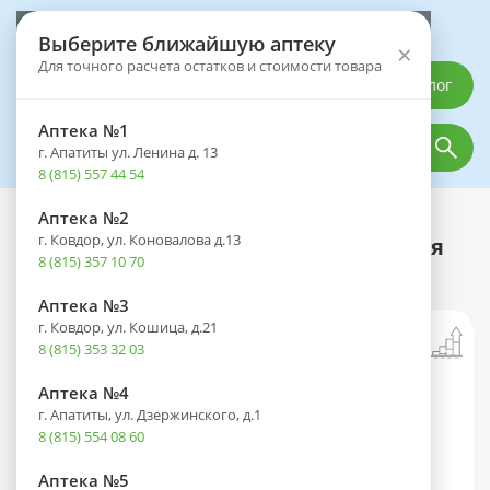
Выберите аптеку
Выберите ближайшую аптеку
×
Для точного расчета остатков и стоимости товара
Каталог
Аптека №1
г. Апатиты ул. Ленина д. 13
8 (815) 557 44 54
Аптека №2
Каталог
Оптика
Офтальмологические средства
г. Ковдор, ул. Коновалова д.13
АкваСол Морская вода гиалуроновая
8 (815) 357 10 70
кислота и эктоин спрей 50мл
Аптека №3
г. Ковдор, ул. Кошица, д.21
8 (815) 353 32 03
Аптека №4
г. Апатиты, ул. Дзержинского, д.1
8 (815) 554 08 60
Аптека №5