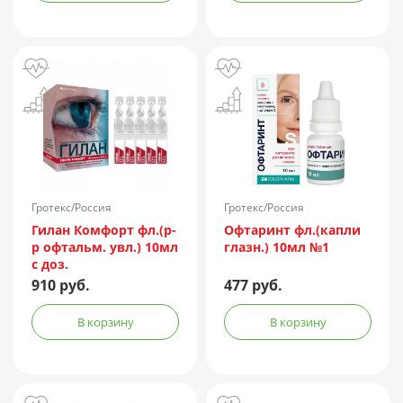
Гротекс/Россия
Гротекс/Россия
Гилан Комфорт фл.(р-
Офтаринт фл.(капли
р офтальм. увл.) 10мл
глазн.) 10мл №1
с доз.
910 руб.
477 руб.
В корзину
В корзину