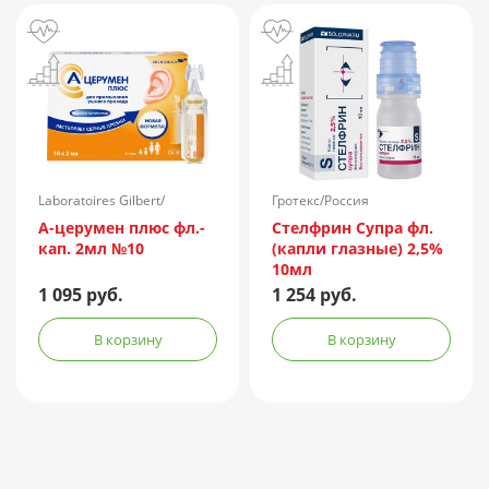
Laboratoires Gilbert/
Гротекс/Россия
Франция
А-церумен плюс фл.-
Стелфрин Супра фл.
кап. 2мл №10
(капли глазные) 2,5%
10мл
1 095 руб.
1 254 руб.
В корзину
В корзину