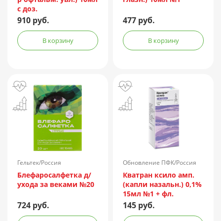
с доз.
910 руб.
477 руб.
В корзину
В корзину
Гельтек/Россия
Обновление ПФК/Россия
Блефаросалфетка д/
Кватран ксило амп.
ухода за веками №20
(капли назальн.) 0,1%
15мл №1 + фл.
724 руб.
145 руб.