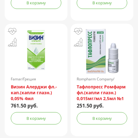
В корзину
В корзину
Famar/Греция
Rompharm Company/
Румыния
Визин Алерджи фл.-
Тафлопресс Ромфарм
кап.(капли глазн.)
фл.(капли глазн.)
0,05% 4мл
0,015мг/мл 2,5мл №1
пач.карт.
761.50 руб.
251.50 руб.
В корзину
В корзину