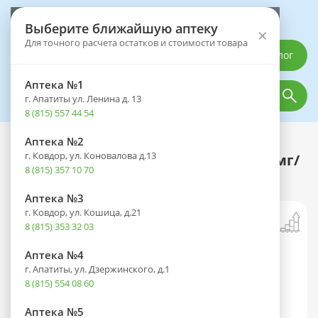
Выберите аптеку
Выберите ближайшую аптеку
×
Для точного расчета остатков и стоимости товара
Каталог
Аптека №1
г. Апатиты ул. Ленина д. 13
8 (815) 557 44 54
Аптека №2
Каталог
Оптика
Офтальмологические средства
г. Ковдор, ул. Коновалова д.13
Бримонорд фл.-кап.(капли глазн.) 2мг/
8 (815) 357 10 70
мл+5мг/мл 5мл №1
Аптека №3
г. Ковдор, ул. Кошица, д.21
8 (815) 353 32 03
Аптека №4
г. Апатиты, ул. Дзержинского, д.1
8 (815) 554 08 60
Аптека №5