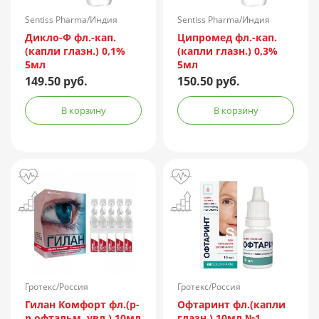
Sentiss Pharma/Индия
Sentiss Pharma/Индия
Дикло-Ф фл.-кап.
Ципромед фл.-кап.
(капли глазн.) 0,1%
(капли глазн.) 0,3%
5мл
5мл
149.50 руб.
150.50 руб.
В корзину
В корзину
Гротекс/Россия
Гротекс/Россия
Гилан Комфорт фл.(р-
Офтаринт фл.(капли
р офтальм. увл.) 10мл
глазн.) 10мл №1