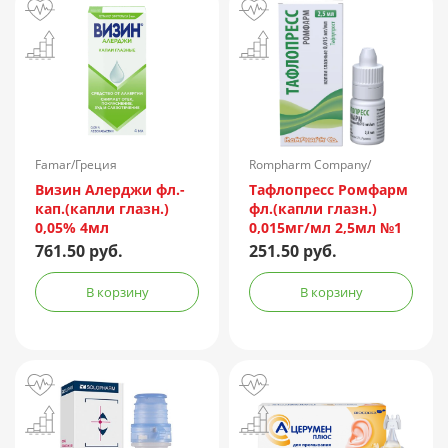
Famar/Греция
Rompharm Company/
Румыния
Визин Алерджи фл.-
Тафлопресс Ромфарм
кап.(капли глазн.)
фл.(капли глазн.)
0,05% 4мл
0,015мг/мл 2,5мл №1
пач.карт.
761.50 руб.
251.50 руб.
В корзину
В корзину