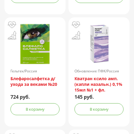
Гельтек/Россия
Обновление ПФК/Россия
Блефаросалфетка д/
Кватран ксило амп.
ухода за веками №20
(капли назальн.) 0,1%
15мл №1 + фл.
724 руб.
145 руб.
В корзину
В корзину