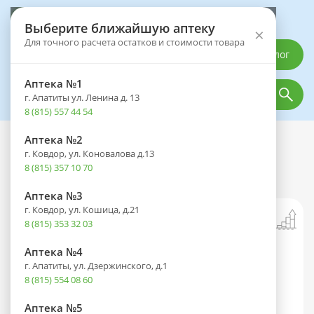
Выберите аптеку
Выберите ближайшую аптеку
×
Для точного расчета остатков и стоимости товара
Каталог
Аптека №1
г. Апатиты ул. Ленина д. 13
8 (815) 557 44 54
Аптека №2
Каталог
Оптика
Офтальмологические средства
г. Ковдор, ул. Коновалова д.13
Домизиа Дуо фл.-кап.(капли глазн.)
8 (815) 357 10 70
20мг/мл+5мг/мл 5мл №1
Аптека №3
г. Ковдор, ул. Кошица, д.21
8 (815) 353 32 03
Аптека №4
г. Апатиты, ул. Дзержинского, д.1
8 (815) 554 08 60
Аптека №5