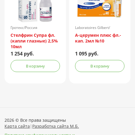
Гротекс/Россия
Laboratoires Gilbert/
Франция
Стелфрин Супра фл.
А-церумен плюс фл.-
(капли глазные) 2,5%
кап. 2мл №10
10мл
1 254 руб.
1 095 руб.
В корзину
В корзину
2026 © Все права защищены
Карта сайта
|
Разработка сайта М.Б.