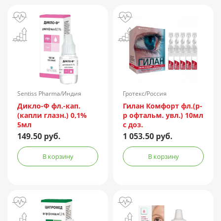
Sentiss Pharma/Индия
Гротекс/Россия
Дикло-Ф фл.-кап.
Гилан Комфорт фл.(р-
(капли глазн.) 0,1%
р офтальм. увл.) 10мл
5мл
с доз.
149.50 руб.
1 053.50 руб.
В корзину
В корзину