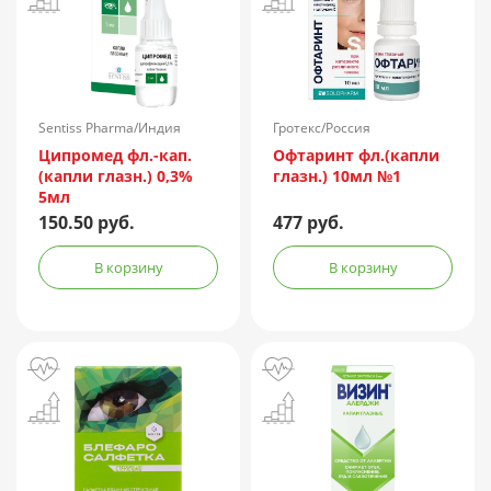
Sentiss Pharma/Индия
Гротекс/Россия
Ципромед фл.-кап.
Офтаринт фл.(капли
(капли глазн.) 0,3%
глазн.) 10мл №1
5мл
150.50 руб.
477 руб.
В корзину
В корзину