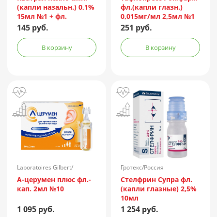
(капли назальн.) 0,1%
фл.(капли глазн.)
15мл №1 + фл.
0,015мг/мл 2,5мл №1
пач.карт.
145 руб.
251 руб.
В корзину
В корзину
Laboratoires Gilbert/
Гротекс/Россия
Франция
А-церумен плюс фл.-
Стелфрин Супра фл.
кап. 2мл №10
(капли глазные) 2,5%
10мл
1 095 руб.
1 254 руб.