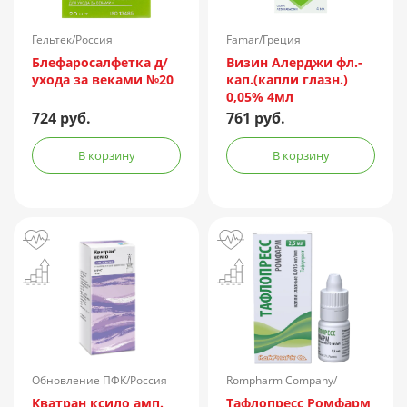
Гельтек/Россия
Famar/Греция
Блефаросалфетка д/
Визин Алерджи фл.-
ухода за веками №20
кап.(капли глазн.)
0,05% 4мл
724 руб.
761 руб.
В корзину
В корзину
Обновление ПФК/Россия
Rompharm Company/
Румыния
Кватран ксило амп.
Тафлопресс Ромфарм