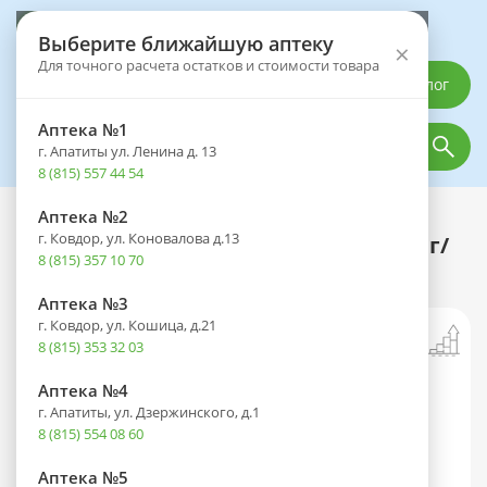
Выберите аптеку
Выберите ближайшую аптеку
×
Для точного расчета остатков и стоимости товара
Каталог
Аптека №1
г. Апатиты ул. Ленина д. 13
8 (815) 557 44 54
Аптека №2
Каталог
Оптика
Офтальмологические средства
г. Ковдор, ул. Коновалова д.13
Дорзиал плюс фл.(капли глазн.) 20мг/
8 (815) 357 10 70
мл+5мг/мл 0,4мл №10
Аптека №3
г. Ковдор, ул. Кошица, д.21
8 (815) 353 32 03
Аптека №4
г. Апатиты, ул. Дзержинского, д.1
8 (815) 554 08 60
Аптека №5