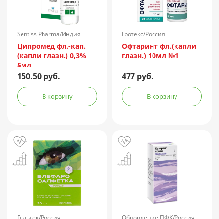
Sentiss Pharma/Индия
Гротекс/Россия
Ципромед фл.-кап.
Офтаринт фл.(капли
(капли глазн.) 0,3%
глазн.) 10мл №1
5мл
150.50 руб.
477 руб.
В корзину
В корзину
Гельтек/Россия
Обновление ПФК/Россия