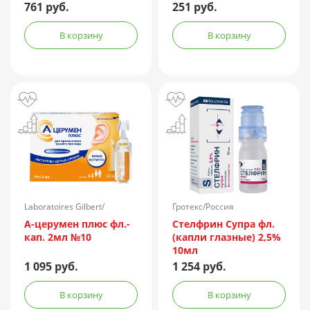
пач.карт.
761 руб.
251 руб.
В корзину
В корзину
Laboratoires Gilbert/
Гротекс/Россия
Франция
А-церумен плюс фл.-
Стелфрин Супра фл.
кап. 2мл №10
(капли глазные) 2,5%
10мл
1 095 руб.
1 254 руб.
В корзину
В корзину