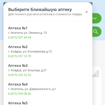
Выберите аптеку
Выберите ближайшую аптеку
×
Для точного расчета остатков и стоимости товара
Каталог
Аптека №1
г. Апатиты ул. Ленина д. 13
8 (815) 557 44 54
Аптека №2
Каталог
Оптика
Офтальмологические средства
г. Ковдор, ул. Коновалова д.13
Интерферон-Офтальмо фл.(капли
8 (815) 357 10 70
глазн.) 10000МЕ/мл+1мг/мл 15мл
Аптека №3
г. Ковдор, ул. Кошица, д.21
8 (815) 353 32 03
Аптека №4
г. Апатиты, ул. Дзержинского, д.1
8 (815) 554 08 60
Аптека №5