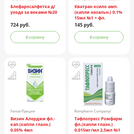
Блефаросалфетка д/
Кватран ксило амп.
ухода за веками №20
(капли назальн.) 0,1%
15мл №1 + фл.
724 руб.
145 руб.
В корзину
В корзину
Famar/Греция
Rompharm Company/
Румыния
Визин Алерджи фл.-
Тафлопресс Ромфарм
кап.(капли глазн.)
фл.(капли глазн.)
0,05% 4мл
0,015мг/мл 2,5мл №1