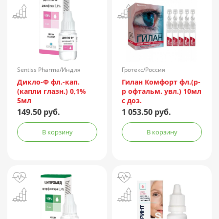
Sentiss Pharma/Индия
Гротекс/Россия
Дикло-Ф фл.-кап.
Гилан Комфорт фл.(р-
(капли глазн.) 0,1%
р офтальм. увл.) 10мл
5мл
с доз.
149.50 руб.
1 053.50 руб.
В корзину
В корзину