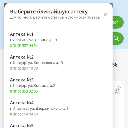
Выберите аптеку
Выберите ближайшую аптеку
×
Для точного расчета остатков и стоимости товара
Каталог
Аптека №1
г. Апатиты ул. Ленина д. 13
8 (815) 557 44 54
Аптека №2
Каталог
Оптика
Офтальмологические средства
г. Ковдор, ул. Коновалова д.13
Левомицетин фл.(капли глазн.) 0,25%
8 (815) 357 10 70
10мл
Аптека №3
г. Ковдор, ул. Кошица, д.21
8 (815) 353 32 03
Аптека №4
г. Апатиты, ул. Дзержинского, д.1
8 (815) 554 08 60
Аптека №5