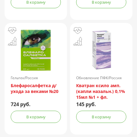
В корзину
В корзину
Гельтек/Россия
Обновление ПФК/Россия
Блефаросалфетка д/
Кватран ксило амп.
ухода за веками №20
(капли назальн.) 0,1%
15мл №1 + фл.
724 руб.
145 руб.
В корзину
В корзину