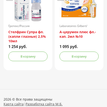
Гротекс/Россия
Laboratoires Gilbert/
Франция
Стелфрин Супра фл.
А-церумен плюс фл.-
(капли глазные) 2,5%
кап. 2мл №10
10мл
1 254 руб.
1 095 руб.
В корзину
В корзину
2026 © Все права защищены
Карта сайта
|
Разработка сайта М.Б.