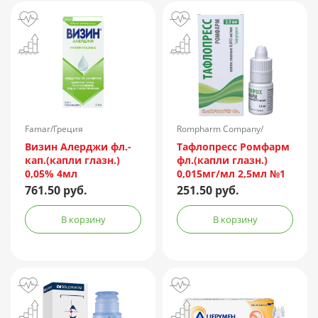
Famar/Греция
Rompharm Company/
Румыния
Визин Алерджи фл.-
Тафлопресс Ромфарм
кап.(капли глазн.)
фл.(капли глазн.)
0,05% 4мл
0,015мг/мл 2,5мл №1
пач.карт.
761.50 руб.
251.50 руб.
В корзину
В корзину