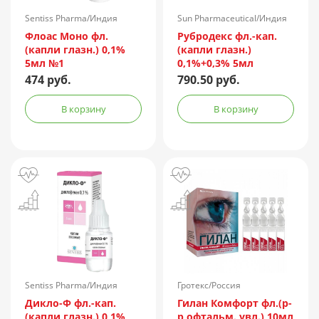
Sentiss Pharma/Индия
Sun Pharmaceutical/Индия
Флоас Моно фл.
Рубродекс фл.-кап.
(капли глазн.) 0,1%
(капли глазн.)
5мл №1
0,1%+0,3% 5мл
474 руб.
790.50 руб.
В корзину
В корзину
Sentiss Pharma/Индия
Гротекс/Россия
Дикло-Ф фл.-кап.
Гилан Комфорт фл.(р-
(капли глазн.) 0,1%
р офтальм. увл.) 10мл