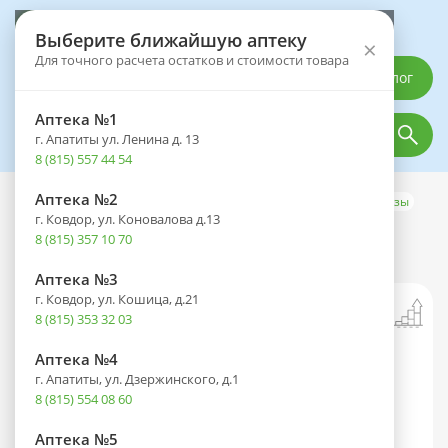
Выберите аптеку
Выберите ближайшую аптеку
×
Для точного расчета остатков и стоимости товара
Каталог
Аптека №1
г. Апатиты ул. Ленина д. 13
8 (815) 557 44 54
Аптека №2
Каталог
Медицинская техника
Системы мониторинга глюкозы
г. Ковдор, ул. Коновалова д.13
Респисальф капс.(пор. д/ингал.)
8 (815) 357 10 70
50мкг+100мкг/доза №60
Аптека №3
г. Ковдор, ул. Кошица, д.21
8 (815) 353 32 03
Аптека №4
г. Апатиты, ул. Дзержинского, д.1
8 (815) 554 08 60
Аптека №5