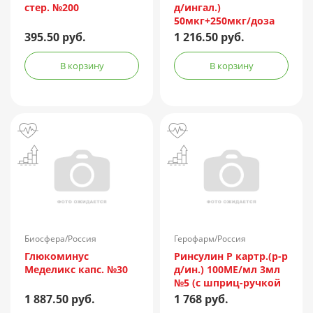
стер. №200
д/ингал.)
50мкг+250мкг/доза
№60
395.50 руб.
1 216.50 руб.
В корзину
В корзину
Биосфера/Россия
Герофарм/Россия
Глюкоминус
Ринсулин Р картр.(р-р
Меделикс капс. №30
д/ин.) 100МЕ/мл 3мл
№5 (с шприц-ручкой
Ринастра II)
1 887.50 руб.
1 768 руб.