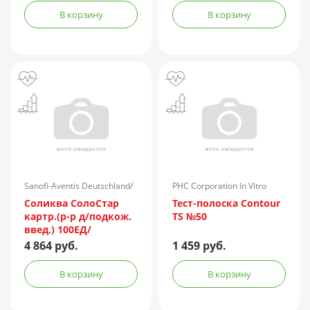
В корзину
В корзину
Sanofi-Aventis Deutschland/
PHC Corporation In Vitro
Германия/Санофи-Авентис
Diagnostics Div/Япония
Соликва СолоСтар
Тест-полоска Contour
Восток/Россия
картр.(р-р д/подкож.
TS №50
введ.) 100ЕД/
мл+50мкг/мл 3мл №3
4 864 руб.
1 459 руб.
шприц-ручки
"СолоСтар"
В корзину
В корзину