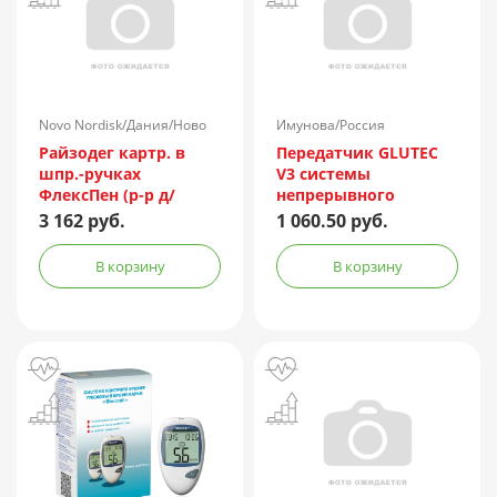
Novo Nordisk/Дания/Ново
Имунова/Россия
Нордиск/Россия
Райзодег картр. в
Передатчик GLUTEC
шпр.-ручках
V3 системы
ФлексПен (р-р д/
непрерывного
подкожн. введ.)
мониторинга
3 162 руб.
1 060.50 руб.
100ЕД/мл 3мл №5
глюкозы
В корзину
В корзину