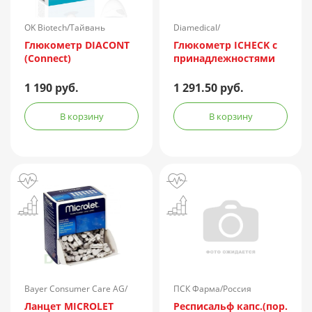
OK Biotech/Тайвань
Diamedical/
Великобритания
Глюкометр DIACONT
Глюкометр ICHECK с
(Connect)
принадлежностями
1 190 руб.
1 291.50 руб.
В корзину
В корзину
Bayer Consumer Care AG/
ПСК Фарма/Россия
Германия
Ланцет MICROLET
Респисальф капс.(пор.