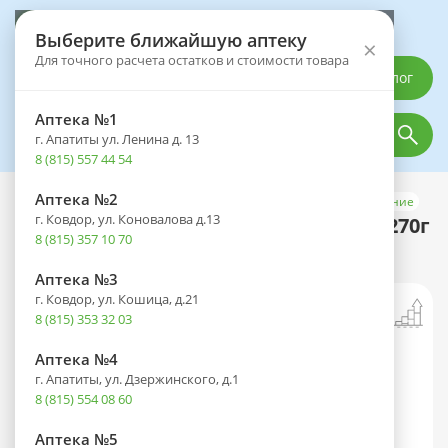
Выберите аптеку
Выберите ближайшую аптеку
×
Для точного расчета остатков и стоимости товара
Каталог
Аптека №1
г. Апатиты ул. Ленина д. 13
8 (815) 557 44 54
Аптека №2
Каталог
Лечебное и диетическое питание
Спортивное питание
г. Ковдор, ул. Коновалова д.13
Animal (Энимал) Масс Гейнер пор. 2270г
8 (815) 357 10 70
(шоколад) банка
Аптека №3
г. Ковдор, ул. Кошица, д.21
8 (815) 353 32 03
Аптека №4
г. Апатиты, ул. Дзержинского, д.1
8 (815) 554 08 60
Аптека №5