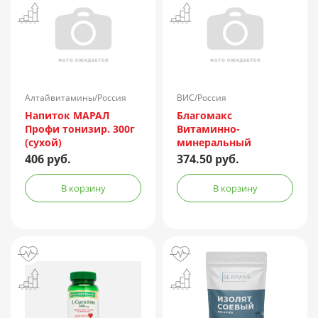
Алтайвитамины/Россия
ВИС/Россия
Напиток МАРАЛ
Благомакс
Профи тонизир. 300г
Витаминно-
(сухой)
минеральный
комплекс Спорт капс.
406 руб.
374.50 руб.
№60
В корзину
В корзину