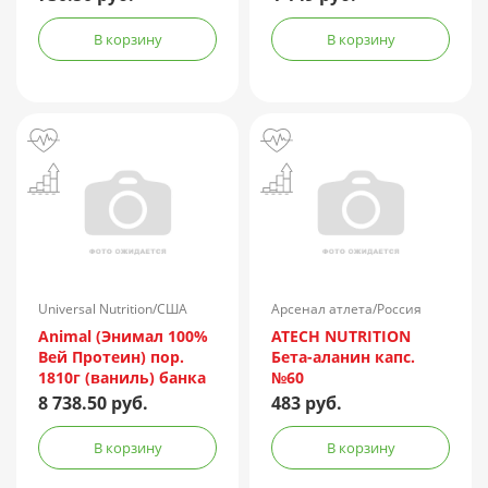
В корзину
В корзину
Universal Nutrition/США
Арсенал атлета/Россия
Animal (Энимал 100%
ATECH NUTRITION
Вей Протеин) пор.
Бета-аланин капс.
1810г (ваниль) банка
№60
с мерной ложкой
8 738.50 руб.
483 руб.
В корзину
В корзину