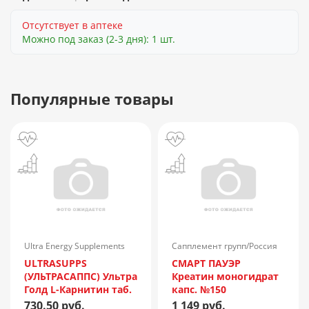
Отсутствует в аптеке
Можно под заказ (2-3 дня): 1 шт.
Популярные товары
Ultra Energy Supplements
Сапплемент групп/Россия
Trading L.L.C/ОАЭ
ULTRASUPPS
СМАРТ ПАУЭР
(УЛЬТРАСАППС) Ультра
Креатин моногидрат
Голд L-Карнитин таб.
капс. №150
№90
730.50 руб.
1 149 руб.