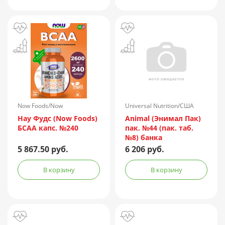
Now Foods/Now
Universal Nutrition/США
International/США
Нау Фудс (Now Foods)
Animal (Энимал Пак)
БСАА капс. №240
пак. №44 (пак. таб.
№8) банка
5 867.50 руб.
6 206 руб.
В корзину
В корзину