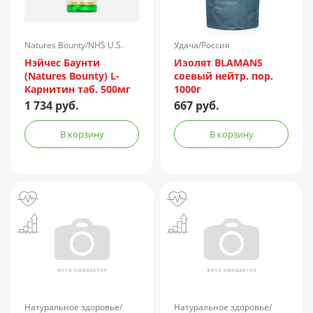
Natures Bounty/NHS U.S.
Удача/Россия
LLC/США
Нэйчес Баунти
Изолят BLAMANS
(Natures Bounty) L-
соевый нейтр. пор.
Карнитин таб. 500мг
1000г
№30
1 734 руб.
667 руб.
В корзину
В корзину
Натуральное здоровье/
Натуральное здоровье/