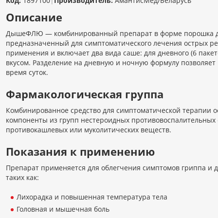
Код:
1897100
|
Производитель:
АмантисМед/Беларусь
Описание
ДышеФЛЮ — комбинированный препарат в форме порошка для
предназначенный для симптоматического лечения острых ре
применения и включает два вида саше: для дневного (6 пакето
вкусом. Разделение на дневную и ночную формулу позволяет
время суток.
Фармакологическая группа
Комбинированное средство для симптоматической терапии 
компоненты из групп нестероидных противовоспалительных с
противокашлевых или муколитических веществ.
Показания к применению
Препарат применяется для облегчения симптомов гриппа и д
таких как:
Лихорадка и повышенная температура тела
Головная и мышечная боль