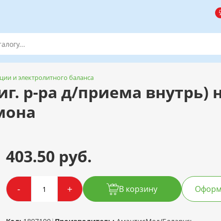
ации и электролитного баланса
. р-ра д/приема внутрь) н
мона
403.50 руб.
-
+
В корзину
Оформи