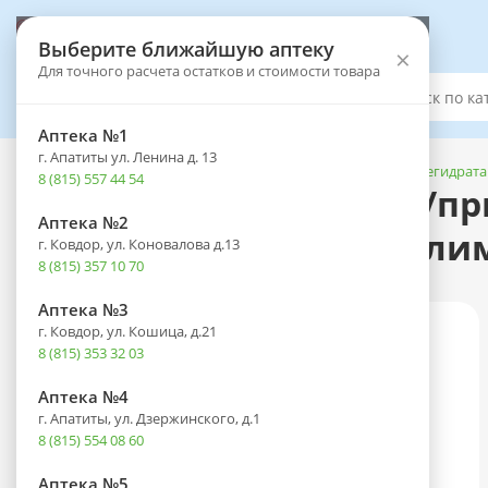
Выберите аптеку
Выберите ближайшую аптеку
×
Для точного расчета остатков и стоимости товара
Каталог
Аптека №1
г. Апатиты ул. Ленина д. 13
Каталог
-
Лечебное и диетическое питание
-
Средства для регидрат
8 (815) 557 44 54
ДышеФЛЮ пак.(пор. д/приг
Аптека №2
ночь 5г №2) со вкусом ли
г. Ковдор, ул. Коновалова д.13
8 (815) 357 10 70
Аптека №3
г. Ковдор, ул. Кошица, д.21
8 (815) 353 32 03
Аптека №4
г. Апатиты, ул. Дзержинского, д.1
8 (815) 554 08 60
Аптека №5