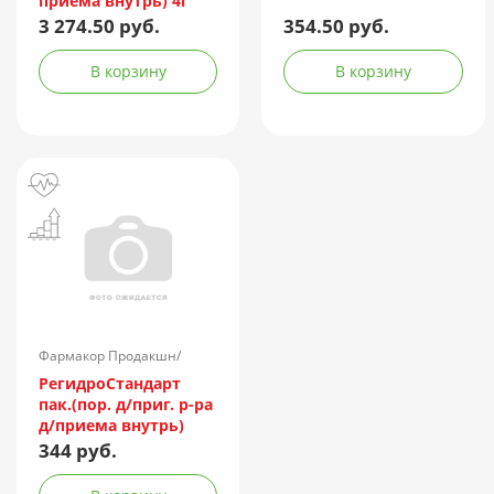
приема внутрь) 4г
№30
3 274.50 руб.
354.50 руб.
В корзину
В корзину
Фармакор Продакшн/
Россия
РегидроСтандарт
пак.(пор. д/приг. р-ра
д/приема внутрь)
4,36г №10
344 руб.