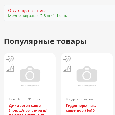
Отсутствует в аптеке
Можно под заказ (2-3 дня): 14 шт.
Популярные товары
Genelife S.r.l./Италия
Квадрат-С/Россия
Дикироген саше
Гидронорм пак.-
(пор. д/приг. р-ра д/
саше(пор.) №10