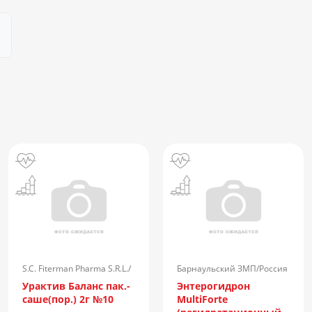
S.C. Fiterman Pharma S.R.L./
Барнаульский ЗМП/Россия
Румыния
Урактив Баланс пак.-
Энтерогидрон
саше(пор.) 2г №10
MultiForte