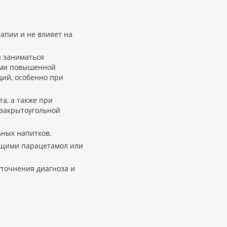
апии и не влияет на
и заниматься
ими повышенной
ий, особенно при
а, а также при
 закрытоугольной
ьных напитков.
ащими парацетамол или
точнения диагноза и