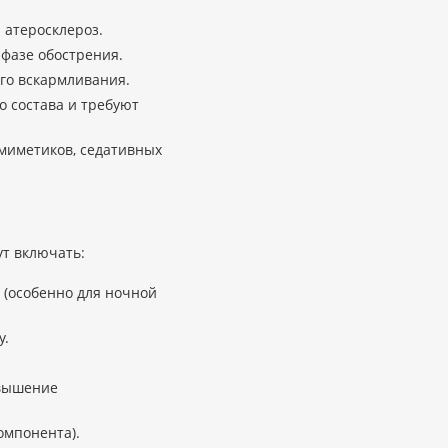
 атеросклероз.
фазе обострения.
ого вскармливания.
о состава и требуют
миметиков, седативных
ут включать:
 (особенно для ночной
у.
овышение
омпонента).