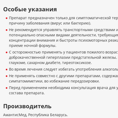
Особые указания
Препарат предназначен только для симптоматической тер
причину заболевания (вирус или бактерию).
Не рекомендуется управлять транспортными средствами 
потенциально опасными видами деятельности, требующ
концентрации внимания и быстроты психомоторных реакц
приеме ночной формулы.
С осторожностью применять у пациентов пожилого возраст
доброкачественной гиперплазии предстательной железы,
глаукоме, сахарном диабете, тиреотоксикозе.
Во время лечения следует избегать употребления алкогол
Не применять совместно с другими препаратами, содерж
симпатомиметики, во избежание передозировки.
Перед применением необходима консультация врача для у
состава препарата.
Производитель
АмантисМед, Республика Беларусь.