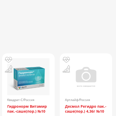
Квадрат-С/Россия
Артлайф/Россия
Гидронорм Витамир
Десмол Регидро пак.-
пак.-саше(пор.) №10
саше(пор.) 4,36г №10