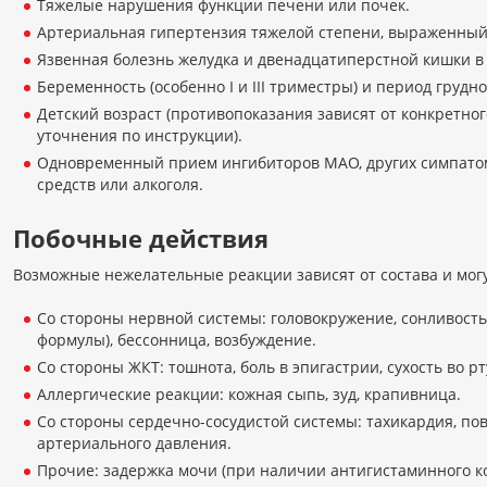
Тяжелые нарушения функции печени или почек.
Артериальная гипертензия тяжелой степени, выраженный
Язвенная болезнь желудка и двенадцатиперстной кишки в 
Беременность (особенно I и III триместры) и период грудн
Детский возраст (противопоказания зависят от конкретног
уточнения по инструкции).
Одновременный прием ингибиторов МАО, других симпато
средств или алкоголя.
Побочные действия
Возможные нежелательные реакции зависят от состава и мог
Со стороны нервной системы: головокружение, сонливость
формулы), бессонница, возбуждение.
Со стороны ЖКТ: тошнота, боль в эпигастрии, сухость во рт
Аллергические реакции: кожная сыпь, зуд, крапивница.
Со стороны сердечно-сосудистой системы: тахикардия, п
артериального давления.
Прочие: задержка мочи (при наличии антигистаминного к