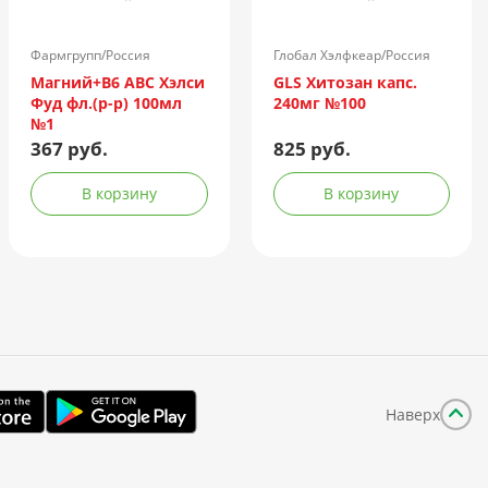
Фармгрупп/Россия
Глобал Хэлфкеар/Россия
Магний+B6 ABC Хэлси
GLS Хитозан капс.
Фуд фл.(р-р) 100мл
240мг №100
№1
367 руб.
825 руб.
В корзину
В корзину
Наверх