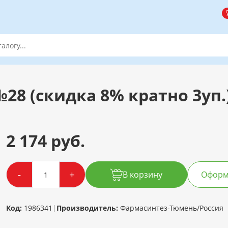
28 (скидка 8% кратно 3уп.
2 174 руб.
-
+
В корзину
Оформи
Код:
1986341
|
Производитель:
Фармасинтез-Тюмень/Россия