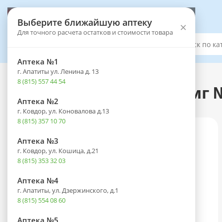
Выберите аптеку
Выберите ближайшую аптеку
×
Для точного расчета остатков и стоимости товара
Каталог
Аптека №1
г. Апатиты ул. Ленина д. 13
Каталог
-
Товары
8 (815) 557 44 54
ДляЖенс метри таб. 2мг №
Аптека №2
г. Ковдор, ул. Коновалова д.13
8 (815) 357 10 70
Аптека №3
г. Ковдор, ул. Кошица, д.21
8 (815) 353 32 03
Аптека №4
г. Апатиты, ул. Дзержинского, д.1
8 (815) 554 08 60
Аптека №5