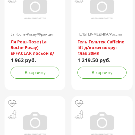
La Roche-Posay/Франция
ГЕЛЬТЕК-МЕДИКА/Россия
Ля Рош-Позе (La
Гель Гельтек Caffeine
Roche-Posay)
lift д/кожи вокруг
EFFACLAR лосьон д/
глаз 30мл
сужения пор с
1 962 руб.
1 219.50 руб.
микроотшелушивающий
эффектом 200мл №2
В корзину
В корзину