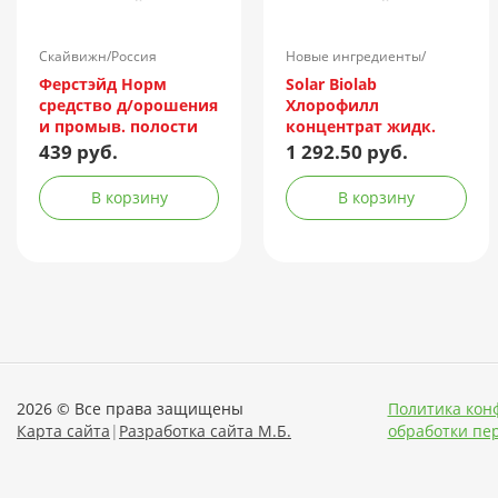
Скайвижн/Россия
Новые ингредиенты/
Россия
Ферстэйд Норм
Solar Biolab
средство д/орошения
Хлорофилл
и промыв. полости
концентрат жидк.
носа 150мл (с
500мл
439 руб.
1 292.50 руб.
насадкой душ)
В корзину
В корзину
2026 © Все права защищены
Политика кон
Карта сайта
|
Разработка сайта М.Б.
обработки пе