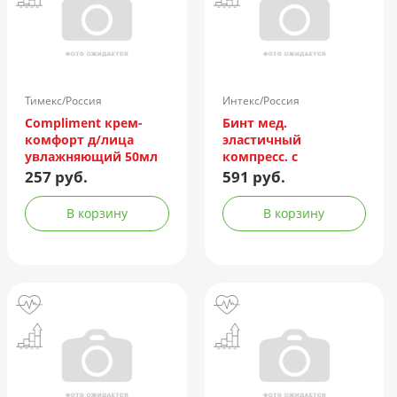
Тимекс/Россия
Интекс/Россия
Compliment крем-
Бинт мед.
комфорт д/лица
эластичный
увлажняющий 50мл
компресс. с
индикатором
257 руб.
591 руб.
натяжения выс.
растяж. 8смх3м
В корзину
В корзину
(фискатор липучка)