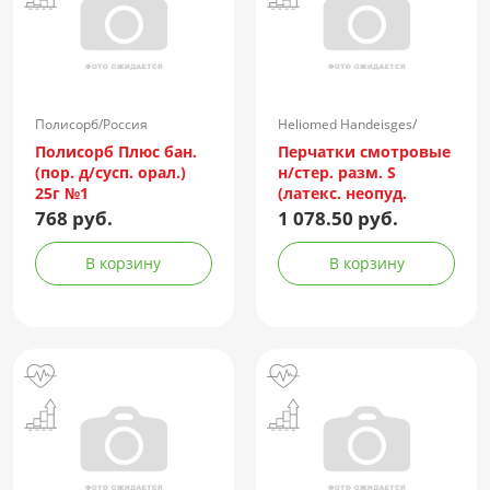
Полисорб/Россия
Heliomed Handeisges/
Австрия
Полисорб Плюс бан.
Перчатки смотровые
(пор. д/сусп. орал.)
н/стер. разм. S
25г №1
(латекс. неопуд.
повыш прочн.
768 руб.
1 078.50 руб.
MANUAL HR419) №50
(25 пар)
В корзину
В корзину