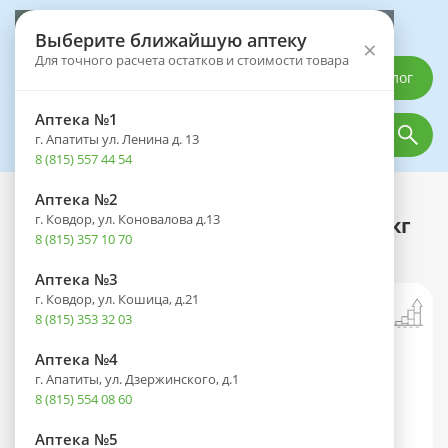
Выберите аптеку
Выберите ближайшую аптеку
×
Для точного расчета остатков и стоимости товара
Каталог
Аптека №1
г. Апатиты ул. Ленина д. 13
8 (815) 557 44 54
Аптека №2
Каталог
Товары
г. Ковдор, ул. Коновалова д.13
ПланиЖенс дезо 30 таб. 150мкг+30мкг
8 (815) 357 10 70
№21 (скидка 8% кратно 3уп.)
Аптека №3
г. Ковдор, ул. Кошица, д.21
8 (815) 353 32 03
Аптека №4
г. Апатиты, ул. Дзержинского, д.1
8 (815) 554 08 60
Аптека №5