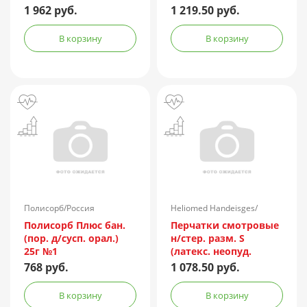
сужения пор с
1 962 руб.
1 219.50 руб.
микроотшелушивающий
эффектом 200мл №2
В корзину
В корзину
Полисорб/Россия
Heliomed Handeisges/
Австрия
Полисорб Плюс бан.
Перчатки смотровые
(пор. д/сусп. орал.)
н/стер. разм. S
25г №1
(латекс. неопуд.
повыш прочн.
768 руб.
1 078.50 руб.
MANUAL HR419) №50
(25 пар)
В корзину
В корзину