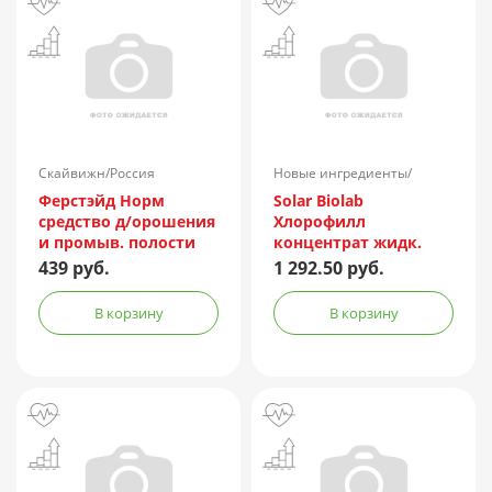
Скайвижн/Россия
Новые ингредиенты/
Россия
Ферстэйд Норм
Solar Biolab
средство д/орошения
Хлорофилл
и промыв. полости
концентрат жидк.
носа 150мл (с
500мл
439 руб.
1 292.50 руб.
насадкой душ)
В корзину
В корзину