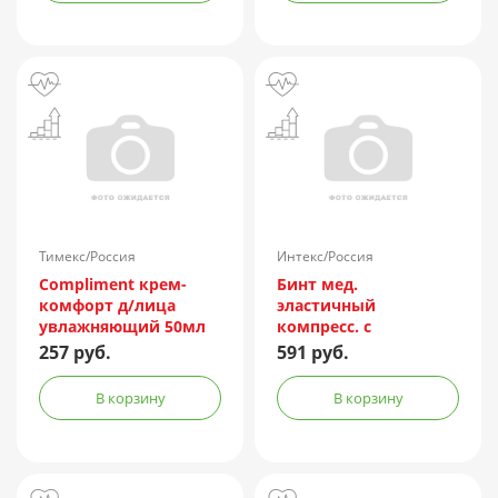
Тимекс/Россия
Интекс/Россия
Compliment крем-
Бинт мед.
комфорт д/лица
эластичный
увлажняющий 50мл
компресс. с
индикатором
257 руб.
591 руб.
натяжения выс.
растяж. 8смх3м
В корзину
В корзину
(фискатор липучка)