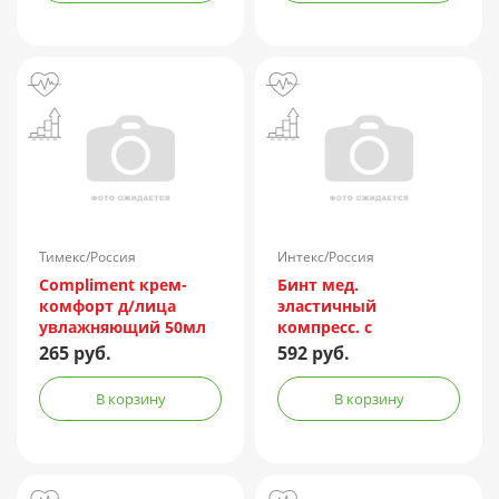
Тимекс/Россия
Интекс/Россия
Compliment крем-
Бинт мед.
комфорт д/лица
эластичный
увлажняющий 50мл
компресс. с
индикатором
265 руб.
592 руб.
натяжения выс.
растяж. 8смх3м
В корзину
В корзину
(фискатор липучка)