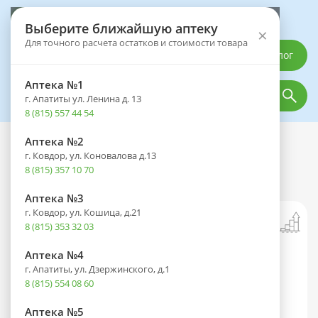
Выберите аптеку
Выберите ближайшую аптеку
×
Для точного расчета остатков и стоимости товара
Каталог
Аптека №1
г. Апатиты ул. Ленина д. 13
8 (815) 557 44 54
Аптека №2
Каталог
Товары
г. Ковдор, ул. Коновалова д.13
Проспан фл.(р-р д/приема внутрь)
8 (815) 357 10 70
100мл №1 (скидка 14% кратно 7уп.)
Аптека №3
г. Ковдор, ул. Кошица, д.21
8 (815) 353 32 03
Аптека №4
г. Апатиты, ул. Дзержинского, д.1
8 (815) 554 08 60
Аптека №5