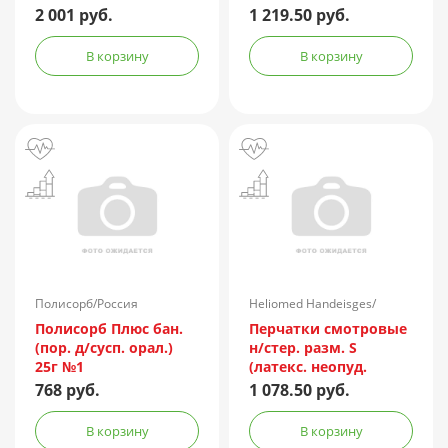
сужения пор с
2 001 руб.
1 219.50 руб.
микроотшелушивающий
эффектом 200мл №2
В корзину
В корзину
Полисорб/Россия
Heliomed Handeisges/
Австрия
Полисорб Плюс бан.
Перчатки смотровые
(пор. д/сусп. орал.)
н/стер. разм. S
25г №1
(латекс. неопуд.
повыш прочн.
768 руб.
1 078.50 руб.
MANUAL HR419) №50
(25 пар)
В корзину
В корзину