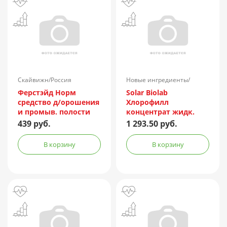
Скайвижн/Россия
Новые ингредиенты/
Россия
Ферстэйд Норм
Solar Biolab
средство д/орошения
Хлорофилл
и промыв. полости
концентрат жидк.
носа 150мл (с
500мл
439 руб.
1 293.50 руб.
насадкой душ)
В корзину
В корзину