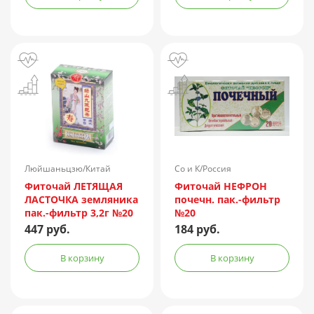
Люйшаньцзю/Китай
Со и К/Россия
Фиточай ЛЕТЯЩАЯ
Фиточай НЕФРОН
ЛАСТОЧКА земляника
почечн. пак.-фильтр
пак.-фильтр 3,2г №20
№20
447 руб.
184 руб.
В корзину
В корзину