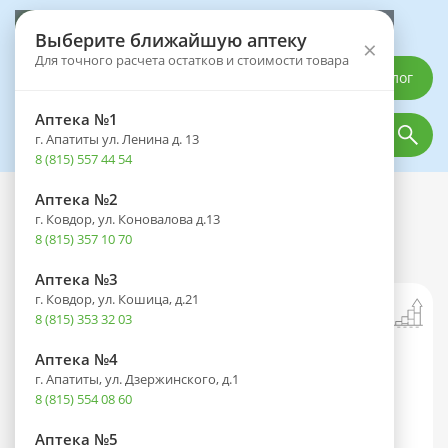
Выберите аптеку
Выберите ближайшую аптеку
×
Для точного расчета остатков и стоимости товара
Каталог
Аптека №1
г. Апатиты ул. Ленина д. 13
8 (815) 557 44 54
Аптека №2
Каталог
Лечебное и диетическое питание
Чай и кофе
г. Ковдор, ул. Коновалова д.13
Чай АВС ХЭЛСИ ФУД Гречишный
8 (815) 357 10 70
Классический 100г
Аптека №3
г. Ковдор, ул. Кошица, д.21
8 (815) 353 32 03
Аптека №4
г. Апатиты, ул. Дзержинского, д.1
8 (815) 554 08 60
Аптека №5