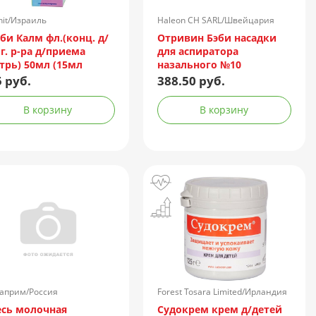
nit/Израиль
Haleon CH SARL/Швейцария
би Калм фл.(конц. д/
Отривин Бэби насадки
г. р-ра д/приема
для аспиратора
трь) 50мл (15мл
назального №10
центрата)
 руб.
388.50 руб.
В корзину
В корзину
априм/Россия
Forest Tosara Limited/Ирландия
сь молочная
Судокрем крем д/детей