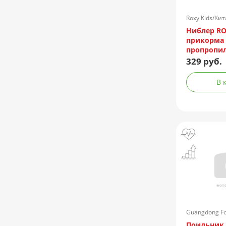
Roxy Kids/Ки
Ниблер RO
прикорма
пропропиле
001)
329 руб.
В 
Guangdong Fo
& Export Corp
Поильник