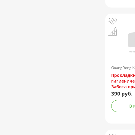
GuangDong Ka
Products Co/
Прокладк
гигиеничес
Забота пр
№20 (мягк.
390 руб.
В 