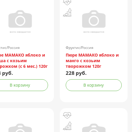
тис/Россия
Фруктис/Россия
е МАМАКО яблоко и
Пюре МАМАКО яблоко и
ша с козьим
манго с козьим
рожком (с 6 мес.) 120г
творожком 120г
 руб.
228 руб.
В корзину
В корзину