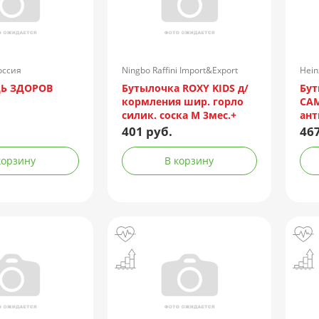
оссия
Ningbo Raffini Import&Export
Hein
Co.Ltd/Китай
ДЬ ЗДОРОВ
Бутылочка ROXY KIDS д/
Бут
кормления шир. горло
CAM
силик. соска М 3мес.+
ант
160мл (арт. RBTL-002-B)
мик
401 руб.
467
кокосовый
150
корзину
В корзину