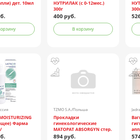
апли) дет. 10мл
НУТРИЛАК (с 0-12мес.)
НУ
300г
300
б.
400 руб.
526
корзину
В корзину
ссия
TZMO S.A./Польша
Jadr
MOISTURIZING
Прокладки
Ваг
ющее) Фарма
гинекологические
гиг
/
MATOPAT ABSORGYN стер.
апп
щения чувства
27 х 7,5см №10
б.
894 руб.
574