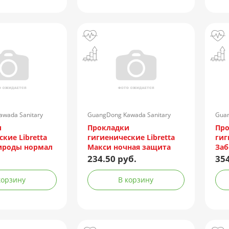
wada Sanitary
GuangDong Kawada Sanitary
Guan
Китай
Products Co/Китай
Prod
и
Прокладки
Пр
кие Libretta
гигиенические Libretta
гиг
ироды нормал
Макси ночная защита
Заб
 поверхность)
плюс №7 (мягк.
защ
234.50 руб.
354
поверхность)
пов
корзину
В корзину