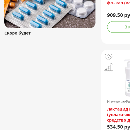
фл.-кап.(к
909.50 ру
В 
Скоро будет
Интерфил/Ро
Лактацид 
(увлажня
средство д
предотвра
534.50 ру