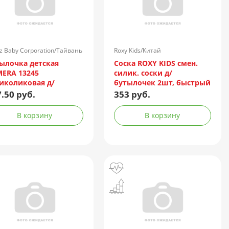
z Baby Corporation/Тайвань
Roxy Kids/Китай
ылочка детская
Соска ROXY KIDS смен.
ERA 13245
силик. соски д/
иколиковая д/
бутылочек 2шт, быстрый
роволновых печей
поток, 6 мес+ (арт. RBTL-
.50 руб.
353 руб.
мл
003-L)
В корзину
В корзину