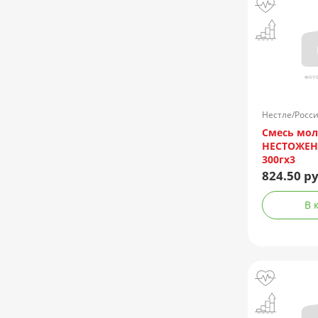
Нестле/Росс
Смесь мол
НЕСТОЖЕН 
300гx3
824.50 ру
В 