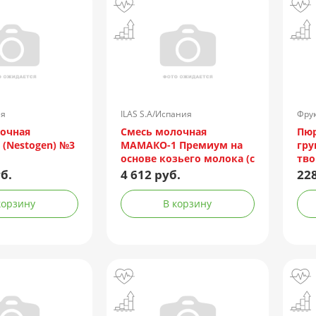
ия
ILAS S.A/Испания
Фрук
очная
Смесь молочная
Пюр
(Nestogen) №3
МАМАКО-1 Премиум на
гру
основе козьего молока (с
тво
рожд.) 800г
б.
4 612 руб.
228
корзину
В корзину