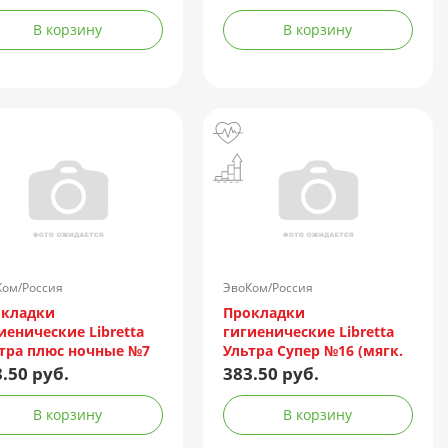
В корзину
В корзину
Ком/Россия
ЭвоКом/Россия
окладки
Прокладки
иенические Libretta
гигиенические Libretta
тра плюс ночные №7
Ультра Супер №16 (мягк.
гк. поверхность)
поверхность)
.50 руб.
383.50 руб.
В корзину
В корзину