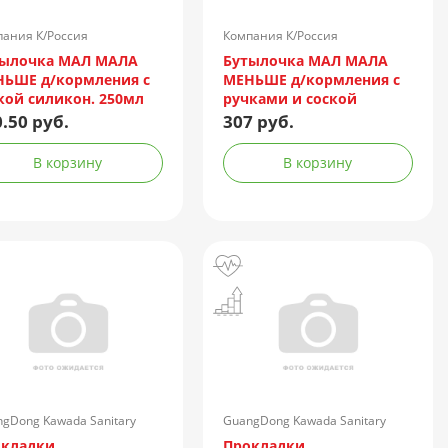
ания К/Россия
Компания К/Россия
тылочка МАЛ МАЛА
Бутылочка МАЛ МАЛА
ЬШЕ д/кормления с
МЕНЬШЕ д/кормления с
кой силикон. 250мл
ручками и соской
т. КК1095)
силикон. 125мл (арт.
.50 руб.
307 руб.
КК1094)
В корзину
В корзину
gDong Kawada Sanitary
GuangDong Kawada Sanitary
ucts Co/Китай
Products Co/Китай
окладки
Прокладки