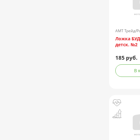
АМТ Трейд/Р
Ложка БУ
детск. №2
185 руб.
В 