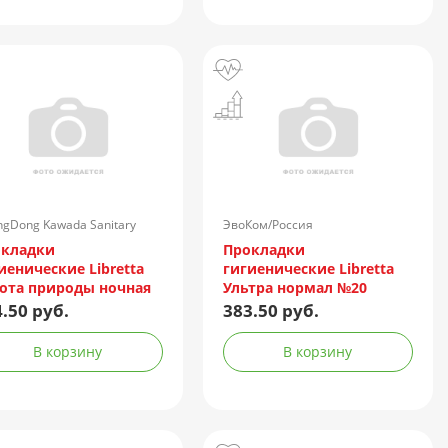
gDong Kawada Sanitary
ЭвоКом/Россия
ucts Co/Китай
окладки
Прокладки
иенические Libretta
гигиенические Libretta
ота природы ночная
Ультра нормал №20
ита №14 (мягк.
(мягк. поверхность)
.50 руб.
383.50 руб.
ерхность)
В корзину
В корзину