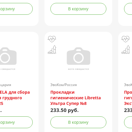
/интимн.
молочная
корзину
В корзину
ажн. L2G комп.)
йцария
ЭвоКом/Россия
Эво
ELA для сбора
Прокладки
Пр
я грудного
гигиенические Libretta
гиг
25
Ультра Супер №8
Экс
(мя
.
233.50 руб.
233
корзину
В корзину