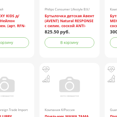
тай
Philips Consumer Lifestyle B.V./
Комп
Нидерланды
XY KIDS д/
Бутылочка детская Авент
Бу
 Нейлон
(AVENT) Natural RESPONSE
МЕН
н. (арт. RFN-
с силик. соской ANTI-
сос
COLIC медл. поток с 0мес.
(ар
825.50 руб.
300
125мл (арт. SCY900/01)
корзину
В корзину
reign Trade Import
Компания К/Россия
Guan
oration/Китай
Prod
 LUBBY
Поильник МАМА ТАМА
Пр