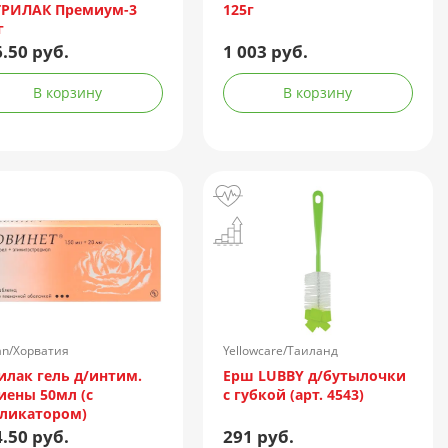
ТРИЛАК Премиум-3
125г
г
.50 руб.
1 003 руб.
В корзину
В корзину
an/Хорватия
Yellowcare/Таиланд
илак гель д/интим.
Ерш LUBBY д/бутылочки
иены 50мл (с
с губкой (арт. 4543)
ликатором)
.50 руб.
291 руб.