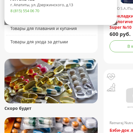
Товары для кормления
г. Апатиты, ул. Дзержинского, д.13
TZMO S.A./П
8 (815) 554 06 70
Товары для кормящих мам
Прокладк
урологиче
Super №10
Товары для плавания и купания
600 руб.
Товары для ухода за детьми
В 
Скоро будет
Ratnaraj Nut
Бэби-док 