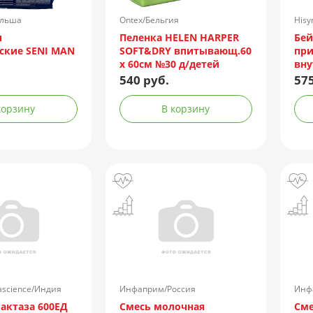
ольша
Ontex/Бельгия
Hisy
и
Пеленка HELEN HARPER
Бей
ские SENI MAN
SOFT&DRY впитывающ.60
при
х 60см №30 д/детей
вну
кон
540 руб.
575
корзину
В корзину
rascience/Индия
Инфаприм/Россия
Инф
лактаза 600ЕД
Смесь молочная
Сме