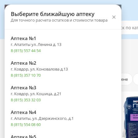
Выберите аптеку
Выберите ближайшую аптеку
×
Для точного расчета остатков и стоимости товара
Каталог
Аптека №1
г. Апатиты ул. Ленина д. 13
Каталог
-
Мама и малыш
8 (815) 557 44 54
Мама и малыш
Аптека №2
г. Ковдор, ул. Коновалова д.13
8 (815) 357 10 70
По цене
Белье для беременных и кормящих
Аптека №3
г. Ковдор, ул. Кошица, д.21
Гигиенические средства для взрослых
8 (815) 353 32 03
Аптека №4
Средства интимной гигиены и смазки
г. Апатиты, ул. Дзержинского, д.1
8 (815) 554 08 60
Тесты на беременность и овуляцию
Аптека №5