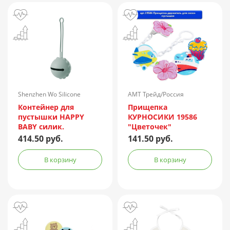
Shenzhen Wo Silicone
АМТ Трейд/Россия
Technology/Китай
Контейнер для
Прищепка
пустышки HAPPY
КУРНОСИКИ 19586
BABY силик.
"Цветочек"
(оливковый)
держатель д/
414.50 руб.
141.50 руб.
пустышки
В корзину
В корзину