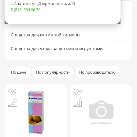
г. Апатиты, ул. Дзержинского, д.13
Коврики и покрытия для детей
8 (815) 554 06 70
Расчески и щетки детские
Средства для интимной гигиены
Средства для ухода за детьми и игрушками
По цене
По популярности
По производителю