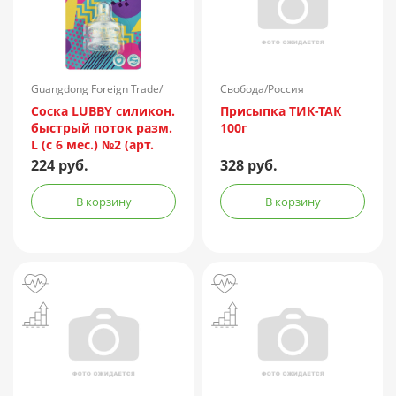
Guangdong Foreign Trade/
Свобода/Россия
Китай
Соска LUBBY силикон.
Присыпка ТИК-ТАК
быстрый поток разм.
100г
L (с 6 мес.) №2 (арт.
4663)
224 руб.
328 руб.
В корзину
В корзину