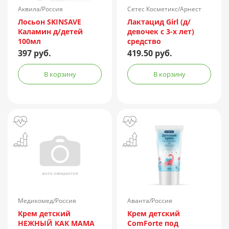
Аквила/Россия
Сетес Косметикс/Арнест
Косметикс/Россия
Лосьон SKINSAVE
Лактацид Girl (д/
Каламин д/детей
девочек с 3-х лет)
100мл
средство
Экстрамягкое д/
397 руб.
419.50 руб.
интимн. гигиены
(персик, алоэ вера,
В корзину
В корзину
молочная кислота)
200мл
Медикомед/Россия
Аванта/Россия
Крем детский
Крем детский
НЕЖНЫЙ КАК МАМА
ComForte под