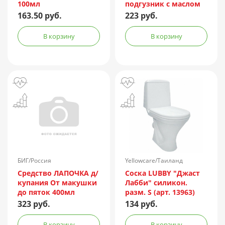
100мл
подгузник с маслом
жожоба и D-
163.50 руб.
223 руб.
пантенолом 50мл
В корзину
В корзину
БИГ/Россия
Yellowcare/Таиланд
Средство ЛАПОЧКА д/
Соска LUBBY "Джаст
купания От макушки
Лабби" силикон.
до пяток 400мл
разм. S (арт. 13963)
323 руб.
134 руб.
В корзину
В корзину