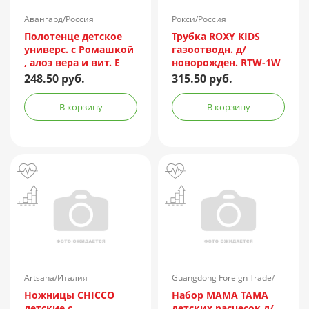
Авангард/Россия
Рокси/Россия
Полотенце детское
Трубка ROXY KIDS
универс. с Ромашкой
газоотводн. д/
, алоэ вера и вит. Е
новорожден. RTW-1W
№60
бел.
248.50 руб.
315.50 руб.
В корзину
В корзину
Artsana/Италия
Guangdong Foreign Trade/
Китай
Ножницы CHICCO
Набор МАМА ТАМА
детские с
детских расчесок д/