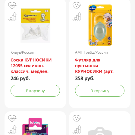
Клауд/Россия
АМТ Трейд/Россия
Соска КУРНОСИКИ
Футляр для
12055 силикон.
пустышки
классич. медлен.
КУРНОСИКИ (арт.
поток (с рожден.) №3
19592)
246 руб.
358 руб.
В корзину
В корзину