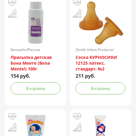
Биолайн/Россия
Zenith Infant Products/
Таиланд
Присыпка детская
Соска КУРНОСИКИ
Бона Менте (Bona
12125 латекс.
Mente!) 100г
стандарт. №2
154 руб.
211 руб.
В корзину
В корзину