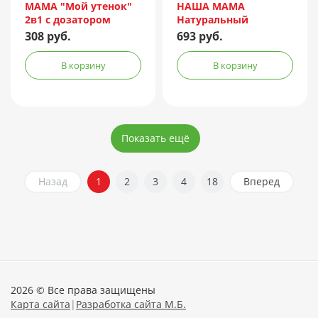
МАМА "Мой утенок"
НАША МАМА
2в1 с дозатором
Натуральный
250мл (арт. У-9025)
комплекс экстрактов
308 руб.
693 руб.
трав д/детей череда
1000мл (арт. 3001)
В корзину
В корзину
Показать ещё
Назад
1
2
3
4
18
Вперед
2026 © Все права защищены
Карта сайта
|
Разработка сайта М.Б.