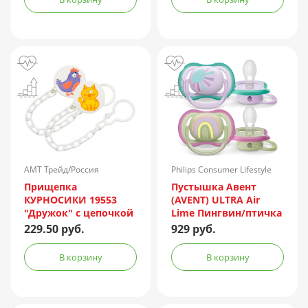
АМТ Трейд/Россия
Philips Consumer Lifestyle
B.V./Нидерланды
Прищепка
Пустышка Авент
КУРНОСИКИ 19553
(AVENT) ULTRA Air
"Дружок" с цепочкой
Lime Пингвин/птичка
(0-6 мес.) №2 д/дев.
229.50 руб.
929 руб.
(арт. SCF080/06)
В корзину
В корзину