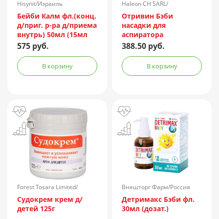
Hisynit/Израиль
Haleon CH SARL/
Швейцария
Бейби Калм фл.(конц.
Отривин Бэби
д/приг. р-ра д/приема
насадки для
внутрь) 50мл (15мл
аспиратора
концентрата)
назального №10
575 руб.
388.50 руб.
В корзину
В корзину
Forest Tosara Limited/
Внешторг Фарм/Россия
Ирландия
Судокрем крем д/
Детримакс Бэби фл.
детей 125г
30мл (дозат.)