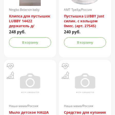
Ningbo Beierxin baby
АМТ Трейд/Россия
Accessories/Китай
Клипса для пустышек
Пустышка LUBBY Just
LUBBY 14422
силик. с кольцом
держатель д/
0мес. (арт. 27545)
пустышек на цепочке
248 руб.
240 руб.
круглая
В корзину
В корзину
Наша мама/Россия
Наша мама/Россия
Мыло детское НАША
Средство для купания