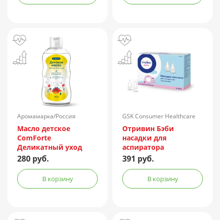
Аромамарка/Россия
GSK Consumer Healthcare
S.A/Швейцария
Масло детское
Отривин Бэби
ComForte
насадки для
Деликатный уход
аспиратора
200мл
назального №10
280 руб.
391 руб.
В корзину
В корзину