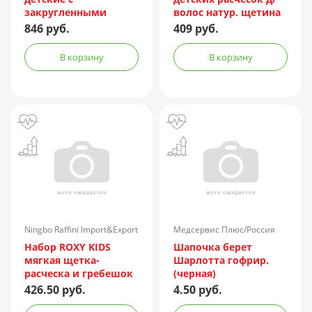
закругленными
волос натур. щетина
концами (оранж.)
(арт. МТ/086) мятн.
846 руб.
409 руб.
(арт. 340628104)
В корзину
В корзину
Ningbo Raffini Import&Export
Медсервис Плюс/Россия
Co.Ltd/Китай
Набор ROXY KIDS
Шапочка берет
мягкая щетка-
Шарлотта гофрир.
расческа и гребешок
(черная)
(арт. RBH-003)
426.50 руб.
4.50 руб.