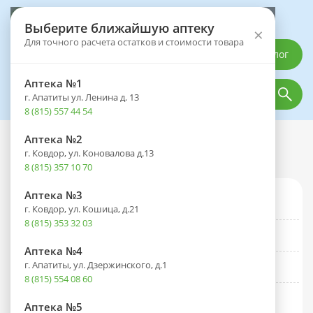
Выберите аптеку
Выберите ближайшую аптеку
×
Для точного расчета остатков и стоимости товара
Каталог
Аптека №1
г. Апатиты ул. Ленина д. 13
8 (815) 557 44 54
Аптека №2
Каталог
Мама и малыш
Товары для ухода за детьми
г. Ковдор, ул. Коновалова д.13
Товары для ухода за детьми
8 (815) 357 10 70
Аптека №3
Аксессуары для детей
г. Ковдор, ул. Кошица, д.21
8 (815) 353 32 03
Аксессуары для пустышек и сосок
Аптека №4
г. Апатиты, ул. Дзержинского, д.1
Детские украшения и аксессуары
8 (815) 554 08 60
Игрушки и прорезыватели для детей
Аптека №5