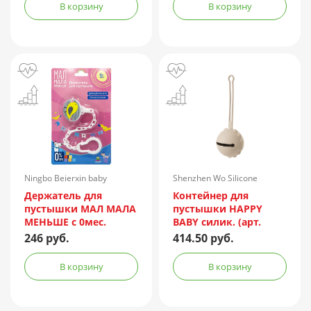
В корзину
В корзину
Ningbo Beierxin baby
Shenzhen Wo Silicone
Accessories/Китай
Technology/Китай
Держатель для
Контейнер для
пустышки МАЛ МАЛА
пустышки HAPPY
МЕНЬШЕ с 0мес.
BABY силик. (арт.
11028) песочный
246 руб.
414.50 руб.
В корзину
В корзину