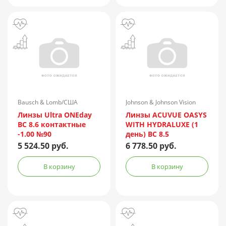
Bausch & Lomb/США
Johnson & Johnson Vision
Care (Vistakon)
Линзы Ultra ONEday
Линзы ACUVUE OASYS
BC 8.6 контактные
WITH HYDRALUXE (1
-1.00 №90
день) BC 8.5
контактные мягкие
5 524.50 руб.
6 778.50 руб.
корриг. (-0.50) №90
В корзину
В корзину