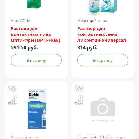
Alcon/США
Медстар/Россия
Раствор для
Раствор для
контактных линз
контактных линз
Опти-Фри (OPTI-FREE)
Ликонтин-Универсал
Express 355мл +
240мл
591.50 руб.
314 руб.
контейнер
В корзину
В корзину
Bausch & Lomb
Clearlab SG PTE./Сингапур