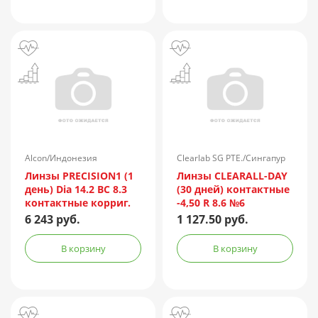
Alcon/Индонезия
Clearlab SG PTE./Сингапур
Линзы PRECISION1 (1
Линзы CLEARALL-DAY
день) Dia 14.2 BC 8.3
(30 дней) контактные
контактные корриг.
-4,50 R 8.6 №6
(-7,00) №90
6 243 руб.
1 127.50 руб.
В корзину
В корзину