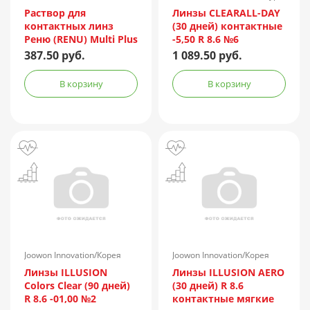
Incorporated/Италия
Раствор для
Линзы CLEARALL-DAY
контактных линз
(30 дней) контактные
Реню (RENU) Multi Plus
-5,50 R 8.6 №6
120мл + контейнер
387.50 руб.
1 089.50 руб.
В корзину
В корзину
Joowon Innovation/Корея
Joowon Innovation/Корея
Линзы ILLUSION
Линзы ILLUSION AERO
Colors Clear (90 дней)
(30 дней) R 8.6
R 8.6 -01,00 №2
контактные мягкие