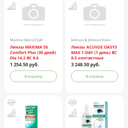
Maxima Optics/США
Johnson & Johnson Vision
Care/США
Линзы MAXIMA 55
Линзы ACUVUE OASYS
Comfort Plus (30 дней)
MAX 1-DAY (1 день) BC
Dia 14.2 BC 8.6
8.5 контактные
контактные мягкие
мягкие корриг. (-6,00)
1 254.50 руб.
3 248.50 руб.
корриг. (-6,00) №6
№30
В корзину
В корзину