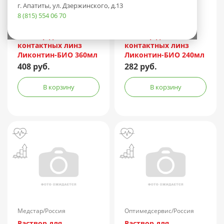
г. Апатиты, ул. Дзержинского, д.13
8 (815) 554 06 70
Медстар/Россия
Медстар/Россия
Раствор для
Раствор для
контактных линз
контактных линз
Ликонтин-БИО 360мл
Ликонтин-БИО 240мл
+ контейнер
+ контейнер
408 руб.
282 руб.
В корзину
В корзину
Медстар/Россия
Оптимедсервис/Россия
Раствор для
Раствор для