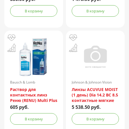
№30
В корзину
В корзину
Bausch & Lomb
Johnson & Johnson Vision
Incorporated/Италия
Care (Vistakon)
Раствор для
Линзы ACUVUE MOIST
контактных линз
(1 день) Dia 14.2 BC 8.5
Реню (RENU) Multi Plus
контактные мягкие
360мл + контейнер
корриг. (-2,25) №90
605 руб.
5 538.50 руб.
В корзину
В корзину