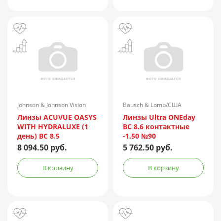
Johnson & Johnson Vision
Bausch & Lomb/США
Care (Vistakon)
Линзы ACUVUE OASYS
Линзы Ultra ONEday
WITH HYDRALUXE (1
BC 8.6 контактные
день) BC 8.5
-1.50 №90
контактные мягкие
8 094.50 руб.
5 762.50 руб.
корриг. (-7.50) №90
В корзину
В корзину