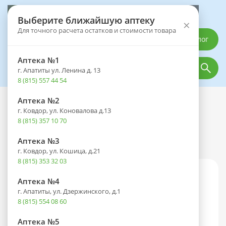
Выберите аптеку
Выберите ближайшую аптеку
×
Для точного расчета остатков и стоимости товара
Каталог
Аптека №1
г. Апатиты ул. Ленина д. 13
8 (815) 557 44 54
Аптека №2
Каталог
Оптика
Контактные линзы
г. Ковдор, ул. Коновалова д.13
Контактные линзы
8 (815) 357 10 70
По цене
По популярности
По производителю
Аптека №3
г. Ковдор, ул. Кошица, д.21
8 (815) 353 32 03
Аптека №4
г. Апатиты, ул. Дзержинского, д.1
8 (815) 554 08 60
Аптека №5