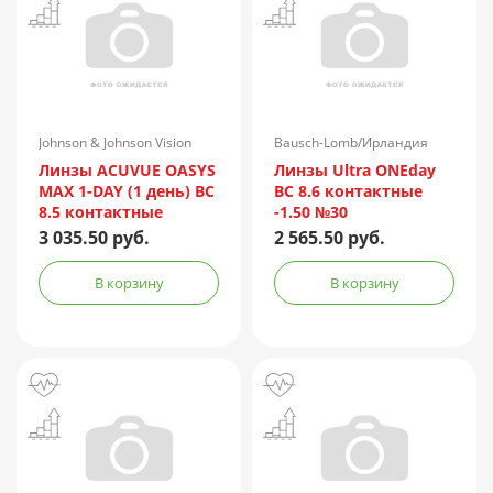
Johnson & Johnson Vision
Bausch-Lomb/Ирландия
Care/США
Линзы ACUVUE OASYS
Линзы Ultra ONEday
MAX 1-DAY (1 день) BC
BC 8.6 контактные
8.5 контактные
-1.50 №30
мягкие корриг. (-0,50)
3 035.50 руб.
2 565.50 руб.
№30
В корзину
В корзину