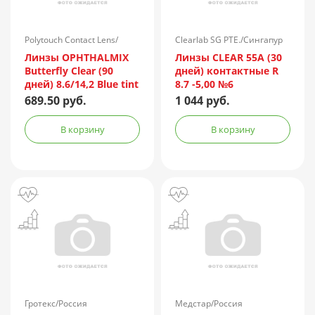
Polytouch Contact Lens/
Clearlab SG PTE./Сингапур
Корея
Линзы OPHTHALMIX
Линзы CLEAR 55A (30
Butterfly Clear (90
дней) контактные R
дней) 8.6/14,2 Blue tint
8.7 -5,00 №6
контактные №4 (-4,25)
689.50 руб.
1 044 руб.
В корзину
В корзину
Гротекс/Россия
Медстар/Россия