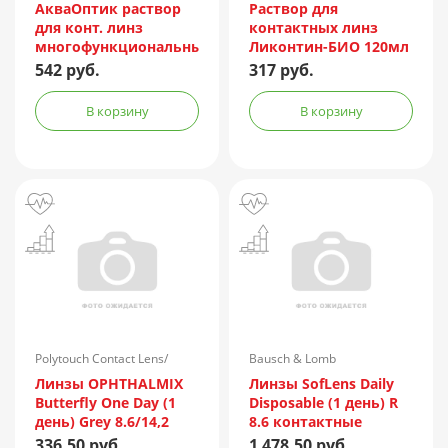
АкваОптик раствор
Раствор для
для конт. линз
контактных линз
многофункциональный
Ликонтин-БИО 120мл
250мл+контейнер
+ контейнер
542 руб.
317 руб.
В корзину
В корзину
Polytouch Contact Lens/
Bausch & Lomb
Корея
Линзы OPHTHALMIX
Линзы SofLens Daily
Butterfly One Day (1
Disposable (1 день) R
день) Grey 8.6/14,2
8.6 контактные
контактные №2 (-2,50)
мягкие корриг. -4,50
336.50 руб.
1 478.50 руб.