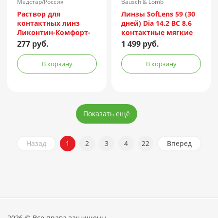
Медстар/Россия
Bausch & Lomb
Раствор для
Линзы SofLens 59 (30
контактных линз
дней) Dia 14.2 BC 8.6
Ликонтин-Комфорт-
контактные мягкие
БИО 18мл
корриг. (-2,00) №6
277 руб.
1 499 руб.
В корзину
В корзину
Показать ещё
Назад
1
2
3
4
22
Вперед
2026 © Все права защищены