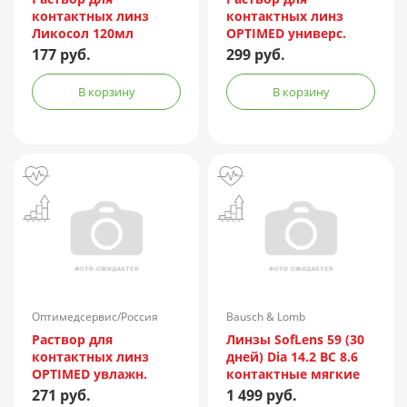
контактных линз
контактных линз
Ликосол 120мл
OPTIMED универс.
250мл
177 руб.
299 руб.
В корзину
В корзину
Оптимедсервис/Россия
Bausch & Lomb
Раствор для
Линзы SofLens 59 (30
контактных линз
дней) Dia 14.2 BC 8.6
OPTIMED увлажн.
контактные мягкие
10мл
корриг. (-3,50) №6
271 руб.
1 499 руб.