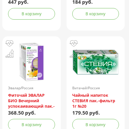
447 руб.
184 руб.
В корзину
В корзину
Эвалар/Россия
Витачай/Россия
Фиточай ЭВАЛАР
Чайный напиток
БИО Вечерний
СТЕВИЯ пак.-фильтр
успокаивающий пак.-
1г №20
фильтр 2г №20
368.50 руб.
179.50 руб.
В корзину
В корзину