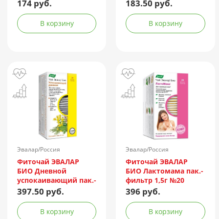
174 руб.
183.50 руб.
В корзину
В корзину
Эвалар/Россия
Эвалар/Россия
Фиточай ЭВАЛАР
Фиточай ЭВАЛАР
БИО Дневной
БИО Лактомама пак.-
успокаивающий пак.-
фильтр 1,5г №20
фильтр 1,5г №20
397.50 руб.
396 руб.
В корзину
В корзину