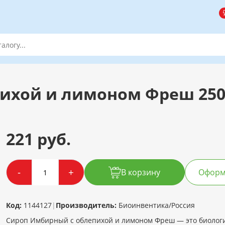
пихой и лимоном Фреш 25
221 руб.
-
+
В корзину
Оформи
Код:
1144127
|
Производитель:
Биоинвентика/Россия
Сироп Имбирный с облепихой и лимоном Фреш — это биологи