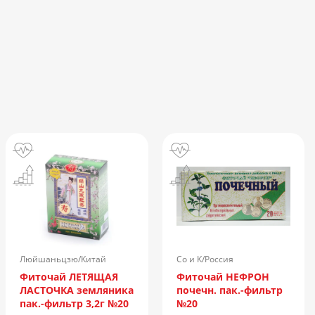
Люйшаньцзю/Китай
Со и К/Россия
Фиточай ЛЕТЯЩАЯ
Фиточай НЕФРОН
ЛАСТОЧКА земляника
почечн. пак.-фильтр
пак.-фильтр 3,2г №20
№20