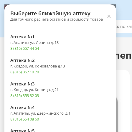
Выберите аптеку
Выберите ближайшую аптеку
×
Для точного расчета остатков и стоимости товара
Каталог
Аптека №1
г. Апатиты ул. Ленина д. 13
Каталог
-
Лечебное и диетическое питание
-
Чай и кофе
8 (815) 557 44 54
Сироп Имбирный с обле
Аптека №2
г. Ковдор, ул. Коновалова д.13
8 (815) 357 10 70
Аптека №3
г. Ковдор, ул. Кошица, д.21
8 (815) 353 32 03
Аптека №4
г. Апатиты, ул. Дзержинского, д.1
8 (815) 554 08 60
Аптека №5