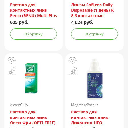
Incorporated/Италия
Раствор для
Линзы SofLens Daily
контактных линз
Disposable (1 день) R
Реню (RENU) Multi Plus
8.6 контактные
360мл + контейнер
мягкие корриг. -1,50
605 руб.
4 024 руб.
№90
В корзину
В корзину
Alcon/США
Медстар/Россия
Раствор для
Раствор для
контактных линз
контактных линз
Опти-Фри (OPTI-FREE)
Ликонтин-НЕО