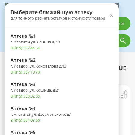
Выберите аптеку
Выберите ближайшую аптеку
×
Для точного расчета остатков и стоимости товара
Каталог
Аптека №1
г. Апатиты ул. Ленина д. 13
8 (815) 557 44 54
Аптека №2
Каталог
Оптика
Контактные линзы
г. Ковдор, ул. Коновалова д.13
Раствор для контактных линз BIOTRUE
8 (815) 357 10 70
Универсал 300мл + контейнер
Аптека №3
г. Ковдор, ул. Кошица, д.21
8 (815) 353 32 03
Аптека №4
г. Апатиты, ул. Дзержинского, д.1
8 (815) 554 08 60
Аптека №5