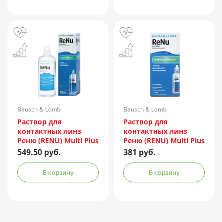
Bausch & Lomb
Bausch & Lomb
Incorporated/Италия
Incorporated/Италия
Раствор для
Раствор для
контактных линз
контактных линз
Реню (RENU) Multi Plus
Реню (RENU) Multi Plus
240мл + контейнер
120мл + контейнер
549.50 руб.
381 руб.
В корзину
В корзину