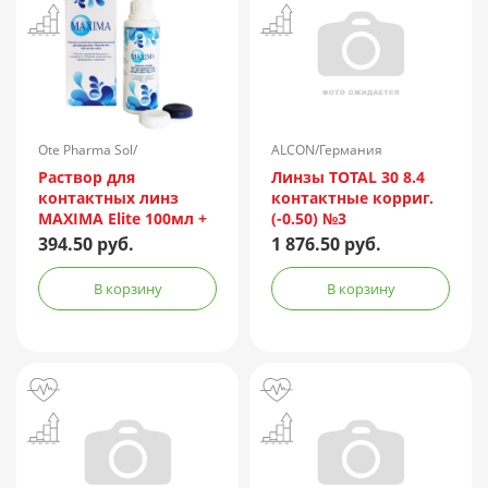
Ote Pharma Sol/
ALCON/Германия
Нидерланды
Раствор для
Линзы TOTAL 30 8.4
контактных линз
контактные корриг.
MAXIMA Elite 100мл +
(-0.50) №3
контейнер
394.50 руб.
1 876.50 руб.
В корзину
В корзину