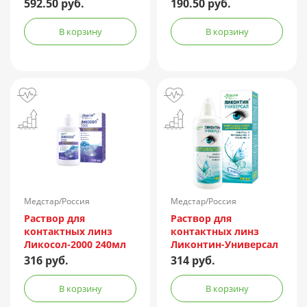
Express 355мл +
Мульти 60мл
592.50 руб.
190.50 руб.
контейнер
В корзину
В корзину
Медстар/Россия
Медстар/Россия
Раствор для
Раствор для
контактных линз
контактных линз
Ликосол-2000 240мл
Ликонтин-Универсал
240мл
316 руб.
314 руб.
В корзину
В корзину