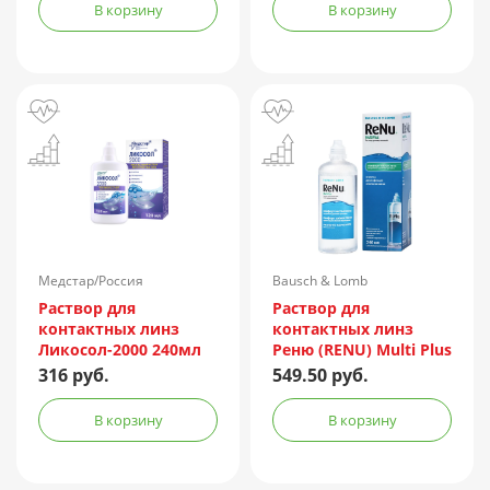
В корзину
В корзину
Медстар/Россия
Bausch & Lomb
Incorporated/Италия
Раствор для
Раствор для
контактных линз
контактных линз
Ликосол-2000 240мл
Реню (RENU) Multi Plus
240мл + контейнер
316 руб.
549.50 руб.
В корзину
В корзину