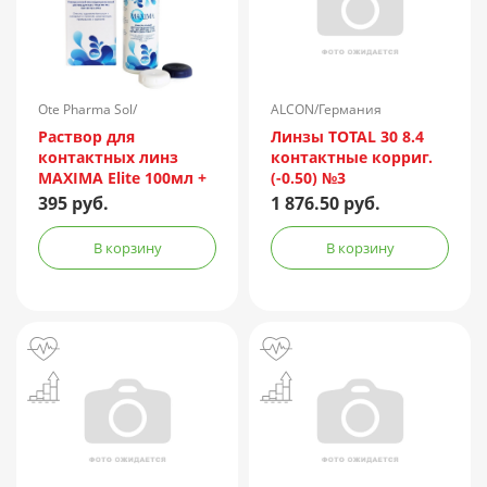
Ote Pharma Sol/
ALCON/Германия
Нидерланды
Раствор для
Линзы TOTAL 30 8.4
контактных линз
контактные корриг.
MAXIMA Elite 100мл +
(-0.50) №3
контейнер
395 руб.
1 876.50 руб.
В корзину
В корзину