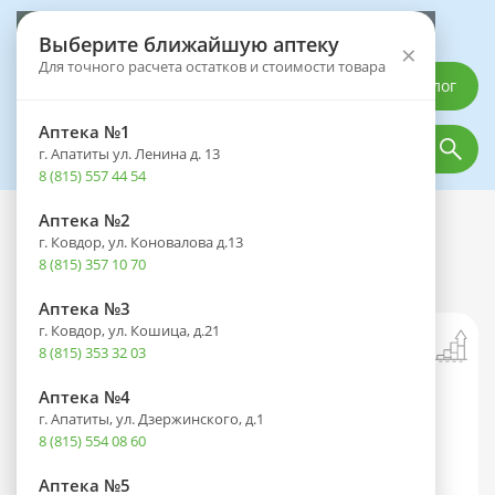
Выберите аптеку
Выберите ближайшую аптеку
×
Для точного расчета остатков и стоимости товара
Каталог
Аптека №1
г. Апатиты ул. Ленина д. 13
8 (815) 557 44 54
Аптека №2
Каталог
Оптика
Контактные линзы
г. Ковдор, ул. Коновалова д.13
Раствор для контактных линз
8 (815) 357 10 70
Ликонтин-БИО 60мл
Аптека №3
г. Ковдор, ул. Кошица, д.21
8 (815) 353 32 03
Аптека №4
г. Апатиты, ул. Дзержинского, д.1
8 (815) 554 08 60
Аптека №5