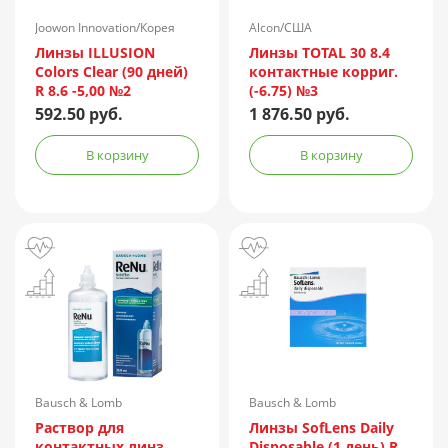
Joowon Innovation/Корея
Alcon/США
Линзы ILLUSION
Линзы TOTAL 30 8.4
Colors Clear (90 дней)
контактные корриг.
R 8.6 -5,00 №2
(-6.75) №3
592.50 руб.
1 876.50 руб.
В корзину
В корзину
Bausch & Lomb
Bausch & Lomb
Incorporated/Италия
Раствор для
Линзы SofLens Daily
контактных линз
Disposable (1 день) R