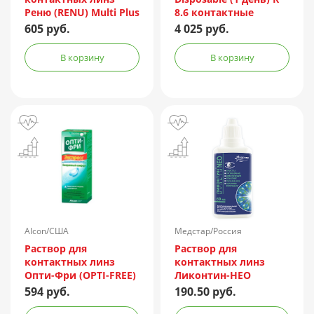
Реню (RENU) Multi Plus
8.6 контактные
360мл + контейнер
мягкие корриг. -1,50
605 руб.
4 025 руб.
№90
В корзину
В корзину
Alcon/США
Медстар/Россия
Раствор для
Раствор для
контактных линз
контактных линз
Опти-Фри (OPTI-FREE)
Ликонтин-НЕО
Express 355мл +
Мульти 60мл
594 руб.
190.50 руб.
контейнер