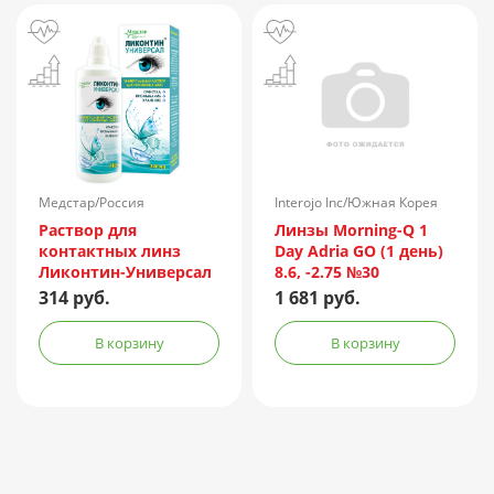
Медстар/Россия
Interojo Inc/Южная Корея
Раствор для
Линзы Morning-Q 1
контактных линз
Day Adria GO (1 день)
Ликонтин-Универсал
8.6, -2.75 №30
240мл
314 руб.
1 681 руб.
В корзину
В корзину