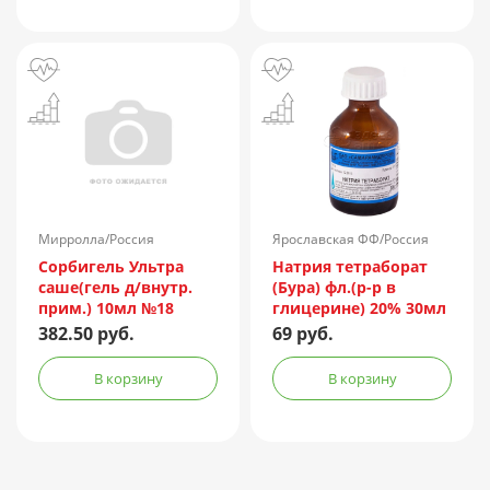
Мирролла/Россия
Ярославская ФФ/Россия
Сорбигель Ультра
Натрия тетраборат
саше(гель д/внутр.
(Бура) фл.(р-р в
прим.) 10мл №18
глицерине) 20% 30мл
382.50 руб.
69 руб.
В корзину
В корзину