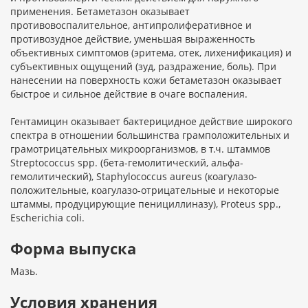
применения. Бетаметазон оказывает
противовоспалительное, антипролиферативное и
противозудное действие, уменьшая выраженность
объективных симптомов (эритема, отек, лихенификация) и
субъективных ощущений (зуд, раздражение, боль). При
нанесении на поверхность кожи бетаметазон оказывает
быстрое и сильное действие в очаге воспаления.
Гентамицин оказывает бактерицидное действие широкого
спектра в отношении большинства грамположительных и
грамотрицательных микроорганизмов, в т.ч. штаммов
Streptococcus spp. (бета-гемолитический, альфа-
гемолитический), Staphylococcus aureus (коагулазо-
положительные, коагулазо-отрицательные и некоторые
штаммы, продуцирующие пенициллиназу), Proteus spp.,
Escherichia coli.
Форма выпуска
Мазь.
Условия хранения