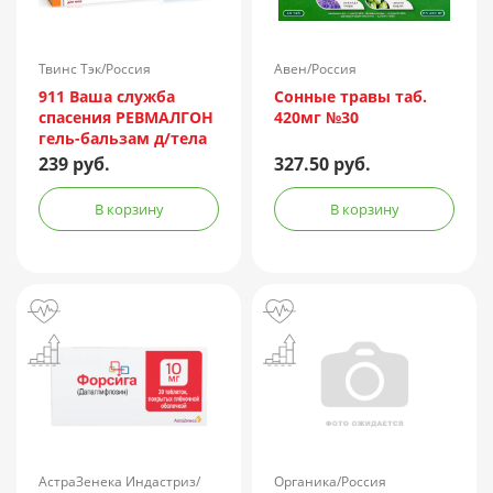
Твинс Тэк/Россия
Авен/Россия
911 Ваша служба
Сонные травы таб.
спасения РЕВМАЛГОН
420мг №30
гель-бальзам д/тела
100мл
239 руб.
327.50 руб.
В корзину
В корзину
АстраЗенека Индастриз/
Органика/Россия