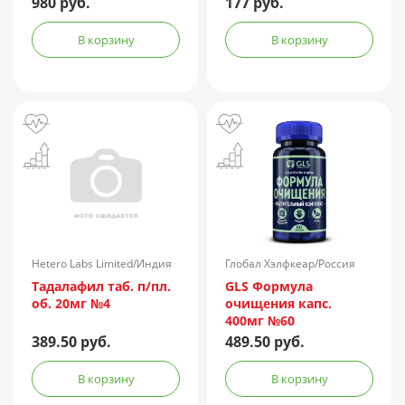
980 руб.
177 руб.
В корзину
В корзину
Hetero Labs Limited/Индия
Глобал Хэлфкеар/Россия
Тадалафил таб. п/пл.
GLS Формула
об. 20мг №4
очищения капс.
400мг №60
389.50 руб.
489.50 руб.
В корзину
В корзину