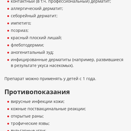
контактный (в т.ч. профессиональный) дерматит;
аллергический дерматит;
себорейный дерматит;
импетиго;
псориаз;
красный плоский лишай;
флеботодермии;
аногенитальный зуд;
инфицированные дерматиты (например, развившиеся
в результате укуса насекомых).
Препарат можно применять у детей с 1 года.
Противопоказания
вирусные инфекции кожи;
кожные поствакцинальные реакции;
открытые раны;
трофические язвы;
вульгарные угри;