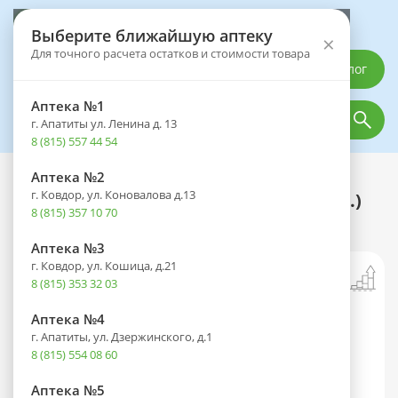
Выберите аптеку
Выберите ближайшую аптеку
×
Для точного расчета остатков и стоимости товара
Каталог
Аптека №1
г. Апатиты ул. Ленина д. 13
8 (815) 557 44 54
Аптека №2
Каталог
Лекарственные препараты
г. Ковдор, ул. Коновалова д.13
Белогент туба(мазь д/наружн. прим.)
8 (815) 357 10 70
30г
Аптека №3
г. Ковдор, ул. Кошица, д.21
8 (815) 353 32 03
Аптека №4
г. Апатиты, ул. Дзержинского, д.1
8 (815) 554 08 60
Аптека №5