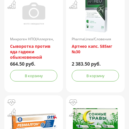
Микроген НПО(Аллерген,
PharmaLinea/Словения
г.Ставрополь)/Россия
Сыворотка против
Артнео капс. 585мг
яда гадюки
№30
обыкновенной
лошадиная
664.50 руб.
2 383.50 руб.
очищенная
концентрированная
В корзину
В корзину
жидкая амп.(р-р д/
ин.) 150АЕ/доза 1доза
№1 + компл.