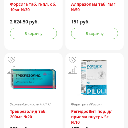
Россия
Форсига таб. п/пл. об.
Алпразолам таб. 1мг
10мг №30
№50
2 624.50 руб.
151 руб.
В корзину
В корзину
Усолье-Сибирский ХФК/
Фармгрупп/Россия
Россия
Трекрезолид таб.
РегидроВит пор. д/
200мг №20
приема внутрь 5г
№10