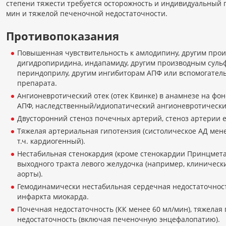
степени тяжести требуется осторожность и индивидуальный 
мин и тяжелой печеночной недостаточности.
Противопоказания
Повышенная чувствительность к амлодипину, другим про
дигидропиридина, индапамиду, другим производным суль
периндоприлу, другим ингибиторам АПФ или вспомогате
препарата.
Ангионевротический отек (отек Квинке) в анамнезе на фо
АПФ, наследственный/идиопатический ангионевротически
Двусторонний стеноз почечных артерий, стеноз артерии 
Тяжелая артериальная гипотензия (систолическое АД менее 
т.ч. кардиогенный).
Нестабильная стенокардия (кроме стенокардии Принцмета
выходного тракта левого желудочка (например, клиническ
аорты).
Гемодинамически нестабильная сердечная недостаточност
инфаркта миокарда.
Почечная недостаточность (КК менее 60 мл/мин), тяжелая
недостаточность (включая печеночную энцефалопатию).