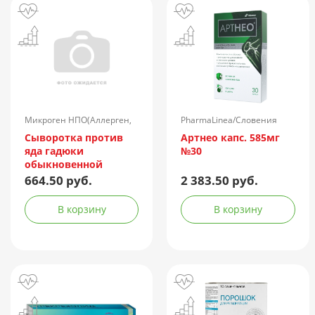
Микроген НПО(Аллерген,
PharmaLinea/Словения
г.Ставрополь)/Россия
Сыворотка против
Артнео капс. 585мг
яда гадюки
№30
обыкновенной
лошадиная
664.50 руб.
2 383.50 руб.
очищенная
концентрированная
В корзину
В корзину
жидкая амп.(р-р д/
ин.) 150АЕ/доза 1доза
№1 + компл.