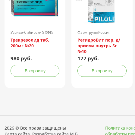
Усолье-Сибирский ХФК/
Фармгрупп/Россия
Россия
Трекрезолид таб.
РегидроВит пор. д/
200мг №20
приема внутрь 5г
№10
980 руб.
177 руб.
В корзину
В корзину
2026 © Все права защищены
Политика кон
Карта сайта
|
Разработка сайта М.Б.
обработки пе