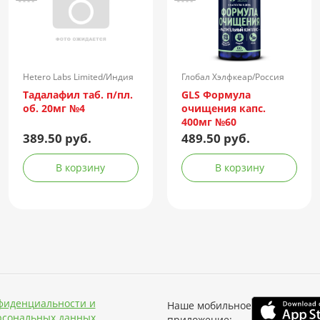
Hetero Labs Limited/Индия
Глобал Хэлфкеар/Россия
Тадалафил таб. п/пл.
GLS Формула
об. 20мг №4
очищения капс.
400мг №60
389.50 руб.
489.50 руб.
В корзину
В корзину
фиденциальности и
Наше мобильное
рсональных данных
приложение: