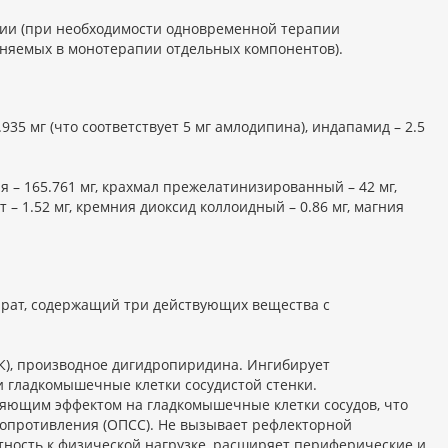
ии (при необходимости одновременной терапии
няемых в монотерапии отдельных компонентов).
35 мг (что соответствует 5 мг амлодипина), индапамид – 2.5
– 165.761 мг, крахмал прежелатинизированный – 42 мг,
 – 1.52 мг, кремния диоксид коллоидный – 0.86 мг, магния
рат, содержащий три действующих вещества с
К), производное дигидропиридина. Ингибирует
 гладкомышечные клетки сосудистой стенки.
яющим эффектом на гладкомышечные клетки сосудов, что
сопротивления (ОПСС). Не вызывает рефлекторной
тность к физической нагрузке, расширяет периферические и