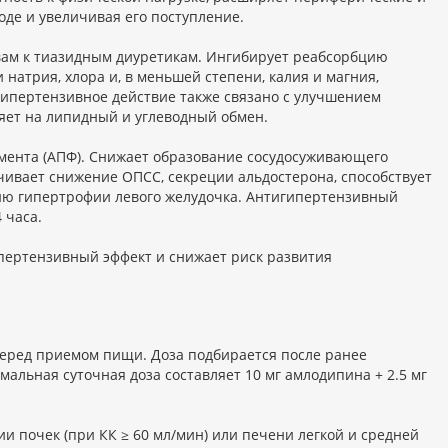
де и увеличивая его поступление.
вам к тиазидным диуретикам. Ингибирует реабсорбцию
 натрия, хлора и, в меньшей степени, калия и магния,
гипертензивное действие также связано с улучшением
яет на липидный и углеводный обмен.
ента (АПФ). Снижает образование сосудосуживающего
чивает снижение ОПСС, секреции альдостерона, способствует
ию гипертрофии левого желудочка. Антигипертензивный
 часа.
ертензивный эффект и снижает риск развития
, перед приемом пищи. Доза подбирается после ранее
альная суточная доза составляет 10 мг амлодипина + 2.5 мг
и почек (при КК ≥ 60 мл/мин) или печени легкой и средней