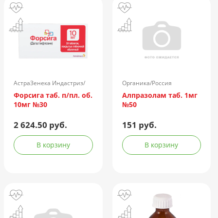
АстраЗенека Индастриз/
Органика/Россия
Россия
Форсига таб. п/пл. об.
Алпразолам таб. 1мг
10мг №30
№50
2 624.50 руб.
151 руб.
В корзину
В корзину