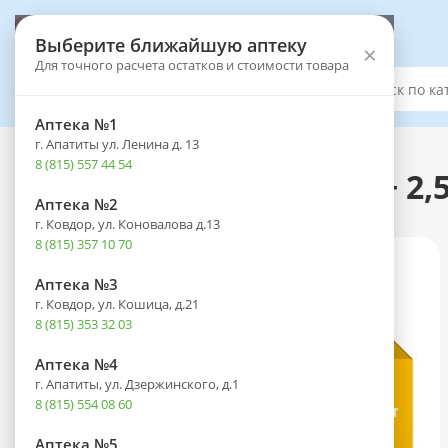
Выберите аптеку
Выберите ближайшую аптеку
×
Для точного расчета остатков и стоимости товара
Каталог
Аптека №1
г. Апатиты ул. Ленина д. 13
Каталог
-
Лекарственные препараты
8 (815) 557 44 54
Ко-Дальнева таб. 5мг + 2,
Аптека №2
г. Ковдор, ул. Коновалова д.13
8 (815) 357 10 70
Аптека №3
г. Ковдор, ул. Кошица, д.21
8 (815) 353 32 03
Аптека №4
г. Апатиты, ул. Дзержинского, д.1
8 (815) 554 08 60
Аптека №5