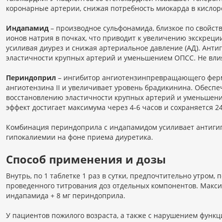
коронарные артерии, снижая потребность миокарда в кислоро
Индапамид
– производное сульфонамида, близкое по свойст
ионов натрия в почках, что приводит к увеличению экскреции
усиливая диурез и снижая артериальное давление (АД). Анти
эластичности крупных артерий и уменьшением ОПСС. Не вли
Периндоприл
– ингибитор ангиотензинпревращающего ферм
ангиотензина II и увеличивает уровень брадикинина. Обеспе
восстановлению эластичности крупных артерий и уменьшен
эффект достигает максимума через 4-6 часов и сохраняется 24
Комбинация периндоприла с индапамидом усиливает антигип
гипокалиемии на фоне приема диуретика.
Способ применения и дозы
Внутрь, по 1 таблетке 1 раз в сутки, предпочтительно утром
проведенного титрования доз отдельных компонентов. Максим
индапамида + 8 мг периндоприла.
У пациентов пожилого возраста, а также с нарушением функци