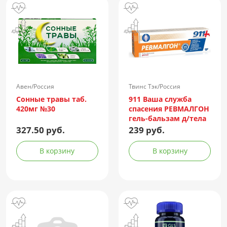
Авен/Россия
Твинс Тэк/Россия
Сонные травы таб.
911 Ваша служба
420мг №30
спасения РЕВМАЛГОН
гель-бальзам д/тела
100мл
327.50 руб.
239 руб.
В корзину
В корзину