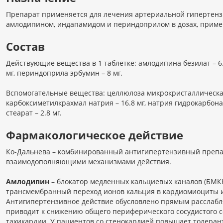
Препарат применяется для лечения артериальной гипертенз
амлодипином, индапамидом и периндоприлом в дозах, приме
Состав
Действующие вещества в 1 таблетке: амлодипина безилат – 6.9
мг, периндоприла эрбумин – 8 мг.
Вспомогательные вещества: целлюлоза микрокристаллическая 
карбоксиметилкрахмал натрия – 16.8 мг, натрия гидрокарбонат
стеарат – 2.8 мг.
Фармакологическое действие
Ко-Дальнева – комбинированный антигипертензивный препа
взаимодополняющими механизмами действия.
Амлодипин
– блокатор медленных кальциевых каналов (БМК
трансмембранный переход ионов кальция в кардиомиоциты и
Антигипертензивное действие обусловлено прямым расслабл
приводит к снижению общего периферического сосудистого 
тахикардии. У пациентов со стенокардией повышает толеран