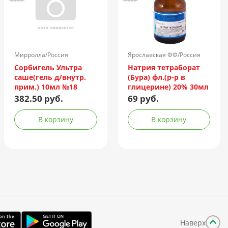
Мирролла/Россия
Ярославская ФФ/Россия
Сорбигель Ультра
Натрия тетраборат
саше(гель д/внутр.
(Бура) фл.(р-р в
прим.) 10мл №18
глицерине) 20% 30мл
382.50 руб.
69 руб.
В корзину
В корзину
Наверх