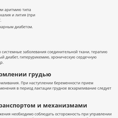
ми аритмию типа
калия и лития (при
.
харным диабетом.
я системные заболевания соединительной ткани, терапию
ый диабет, гиперурикемию, хроническую сердечную
р.
ормлении грудью
армливания. При наступлении беременности прием
менения в период лактации грудное вскармливание следует
 транспортом и механизмами
ужения необходимо соблюдать осторожность при управлении