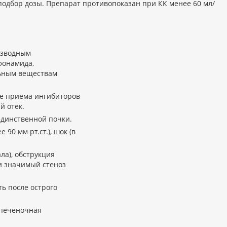
подбор дозы. Препарат противопоказан при КК менее 60 мл/
изводным
фонамида,
льным веществам
не приема ингибиторов
й отек.
единственной почки.
90 мм рт.ст.), шок (в
ла), обструкция
и значимый стеноз
ь после острого
 печеночная