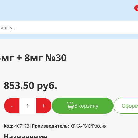
5мг + 8мг №30
853.50 руб.
-
+
В корзину
Оформи
Код:
407173
|
Производитель:
КРКА-РУС/Россия
Назначение