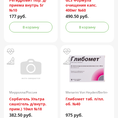
РегидроВит пор. д/
GLS Формула
приема внутрь 5г
очищения капс.
№10
400мг №60
177 руб.
490.50 руб.
В корзину
В корзину
Мирролла/Россия
Menarini Von Heyden/Berlin-
Chemie/Германия
Сорбигель Ультра
Глибомет таб. п/пл.
саше(гель д/внутр.
об. №40
прим.) 10мл №18
382.50 руб.
975 руб.