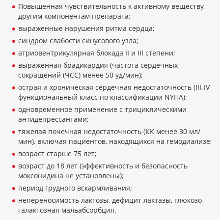
Повышенная чувствительность к активному веществу,
другим компонентам препарата;
выраженные нарушения ритма сердца;
синдром слабости синусового узла;
атриовентрикулярная блокада II и III степени;
выраженная брадикардия (частота сердечных
сокращений (ЧСС) менее 50 уд/мин);
острая и хроническая сердечная недостаточность (III-IV
функциональный класс по классификации NYHA);
одновременное применение с трициклическими
антидепрессантами;
тяжелая почечная недостаточность (КК менее 30 мл/
мин), включая пациентов, находящихся на гемодиализе;
возраст старше 75 лет;
возраст до 18 лет (эффективность и безопасность
моксонидина не установлены);
период грудного вскармливания;
непереносимость лактозы, дефицит лактазы, глюкозо-
галактозная мальабсорбция.