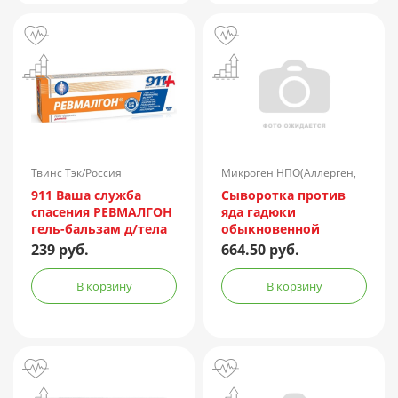
Твинс Тэк/Россия
Микроген НПО(Аллерген,
г.Ставрополь)/Россия
911 Ваша служба
Сыворотка против
спасения РЕВМАЛГОН
яда гадюки
гель-бальзам д/тела
обыкновенной
100мл
лошадиная
239 руб.
664.50 руб.
очищенная
концентрированная
В корзину
В корзину
жидкая амп.(р-р д/
ин.) 150АЕ/доза 1доза
№1 + компл.