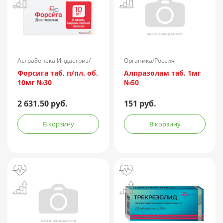
АстраЗенека Индастриз/
Органика/Россия
Россия
Форсига таб. п/пл. об.
Алпразолам таб. 1мг
10мг №30
№50
2 631.50 руб.
151 руб.
В корзину
В корзину