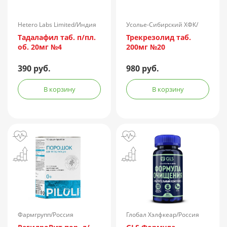
Hetero Labs Limited/Индия
Усолье-Сибирский ХФК/
Россия
Тадалафил таб. п/пл.
Трекрезолид таб.
об. 20мг №4
200мг №20
390 руб.
980 руб.
В корзину
В корзину
Фармгрупп/Россия
Глобал Хэлфкеар/Россия