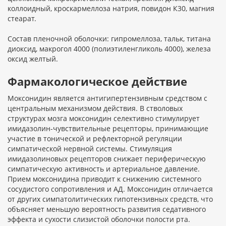
коллоидный, кроскармеллоза натрия, повидон К30, магния
стеарат.
Состав пленочной оболочки: гипромеллоза, тальк, титана
диоксид, макрогол 4000 (полиэтиленгликоль 4000), железа
оксид желтый.
Фармакологическое действие
Моксонидин является антигипертензивным средством с
центральным механизмом действия. В стволовых
структурах мозга моксонидин селективно стимулирует
имидазолин-чувствительные рецепторы, принимающие
участие в тонической и рефлекторной регуляции
симпатической нервной системы. Стимуляция
имидазолиновых рецепторов снижает периферическую
симпатическую активность и артериальное давление.
Прием моксонидина приводит к снижению системного
сосудистого сопротивления и АД. Моксонидин отличается
от других симпатолитических гипотензивных средств, что
объясняет меньшую вероятность развития седативного
эффекта и сухости слизистой оболочки полости рта.