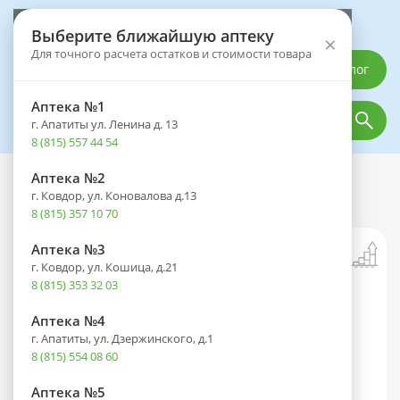
Выберите аптеку
Выберите ближайшую аптеку
×
Для точного расчета остатков и стоимости товара
Каталог
Аптека №1
г. Апатиты ул. Ленина д. 13
8 (815) 557 44 54
Аптека №2
Каталог
Лекарственные препараты
г. Ковдор, ул. Коновалова д.13
Моксарел таб. п/пл. об. 0,2мг №30
8 (815) 357 10 70
Аптека №3
г. Ковдор, ул. Кошица, д.21
8 (815) 353 32 03
Аптека №4
г. Апатиты, ул. Дзержинского, д.1
8 (815) 554 08 60
Аптека №5