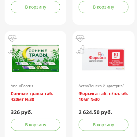
В корзину
В корзину
Авен/Россия
АстраЗенека Индастриз/
Россия
Сонные травы таб.
Форсига таб. п/пл. об.
420мг №30
10мг №30
326 руб.
2 624.50 руб.
В корзину
В корзину