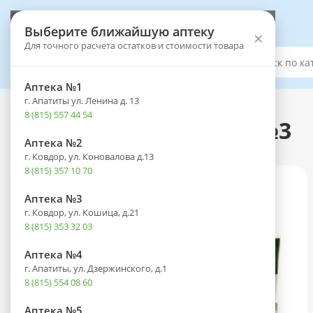
Выберите аптеку
Выберите ближайшую аптеку
×
Для точного расчета остатков и стоимости товара
Каталог
Аптека №1
г. Апатиты ул. Ленина д. 13
Каталог
-
Лекарственные препараты
8 (815) 557 44 54
Пирантел таб. 250мг №3
Аптека №2
г. Ковдор, ул. Коновалова д.13
8 (815) 357 10 70
Аптека №3
г. Ковдор, ул. Кошица, д.21
8 (815) 353 32 03
Аптека №4
г. Апатиты, ул. Дзержинского, д.1
8 (815) 554 08 60
Аптека №5