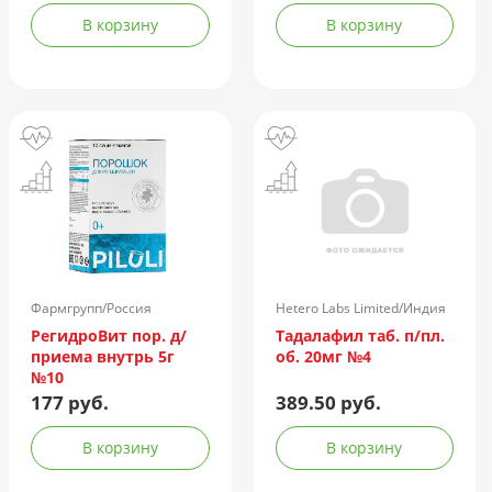
В корзину
В корзину
Фармгрупп/Россия
Hetero Labs Limited/Индия
РегидроВит пор. д/
Тадалафил таб. п/пл.
приема внутрь 5г
об. 20мг №4
№10
177 руб.
389.50 руб.
В корзину
В корзину