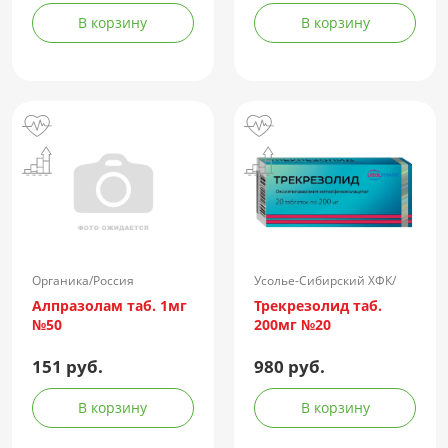
концентрированная
В корзину
В корзину
жидкая амп.(р-р д/
ин.) 150АЕ/доза 1доза
№1 + компл.
Органика/Россия
Усолье-Сибирский ХФК/
Россия
Алпразолам таб. 1мг
Трекрезолид таб.
№50
200мг №20
151 руб.
980 руб.
В корзину
В корзину