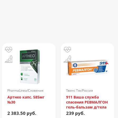
PharmaLinea/Словения
Твинс Тэк/Россия
Артнео капс. 585мг
911 Ваша служба
№30
спасения РЕВМАЛГОН
гель-бальзам д/тела
100мл
2 383.50 руб.
239 руб.