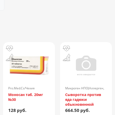
Pro.Med.Cs/Чехия
Микроген НПО(Аллерген,
г.Ставрополь)/Россия
Моносан таб. 20мг
Сыворотка против
№30
яда гадюки
обыкновенной
лошадиная
128 руб.
664.50 руб.
очищенная