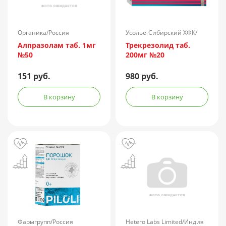
Органика/Россия
Усолье-Сибирский ХФК/
Россия
Алпразолам таб. 1мг
Трекрезолид таб.
№50
200мг №20
151 руб.
980 руб.
В корзину
В корзину
Фармгрупп/Россия
Hetero Labs Limited/Индия