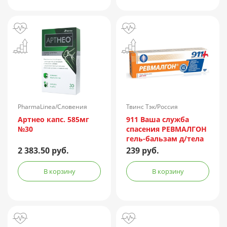
№1 + компл.
PharmaLinea/Словения
Твинс Тэк/Россия
Артнео капс. 585мг
911 Ваша служба
№30
спасения РЕВМАЛГОН
гель-бальзам д/тела
100мл
2 383.50 руб.
239 руб.
В корзину
В корзину