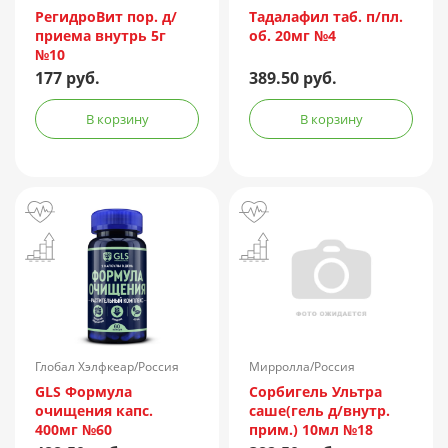
РегидроВит пор. д/
Тадалафил таб. п/пл.
приема внутрь 5г
об. 20мг №4
№10
177 руб.
389.50 руб.
В корзину
В корзину
Глобал Хэлфкеар/Россия
Мирролла/Россия
GLS Формула
Сорбигель Ультра
очищения капс.
саше(гель д/внутр.
400мг №60
прим.) 10мл №18