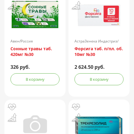
Авен/Россия
АстраЗенека Индастриз/
Россия
Сонные травы таб.
Форсига таб. п/пл. об.
420мг №30
10мг №30
326 руб.
2 624.50 руб.
В корзину
В корзину