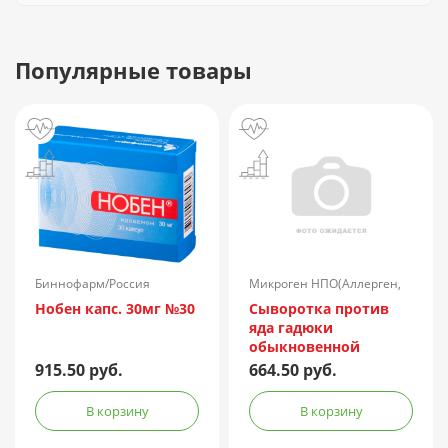
Популярные товары
Биннофарм/Россия
Микроген НПО(Аллерген,
г.Ставрополь)/Россия
Нобен капс. 30мг №30
Сыворотка против
яда гадюки
обыкновенной
лошадиная
915.50 руб.
664.50 руб.
очищенная
концентрированная
В корзину
В корзину
жидкая амп.(р-р д/
ин.) 150АЕ/доза 1доза