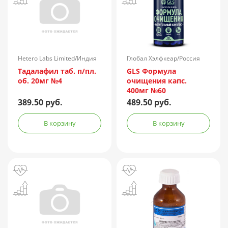
Hetero Labs Limited/Индия
Глобал Хэлфкеар/Россия
Тадалафил таб. п/пл.
GLS Формула
об. 20мг №4
очищения капс.
400мг №60
389.50 руб.
489.50 руб.
В корзину
В корзину