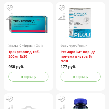
Усолье-Сибирский ХФК/
Фармгрупп/Россия
Россия
Трекрезолид таб.
РегидроВит пор. д/
200мг №20
приема внутрь 5г
№10
980 руб.
177 руб.
В корзину
В корзину