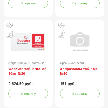
В корзину
В корзину
АстраЗенека Индастриз/
Органика/Россия
Россия
Форсига таб. п/пл. об.
Алпразолам таб. 1мг
10мг №30
№50
2 624.50 руб.
151 руб.
В корзину
В корзину