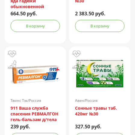
яда гадюки
№30
обыкновенной
лошадиная
664.50 руб.
2 383.50 руб.
очищенная
концентрированная
В корзину
В корзину
жидкая амп.(р-р д/
ин.) 150АЕ/доза 1доза
№1 + компл.
Твинс Тэк/Россия
Авен/Россия
911 Ваша служба
Сонные травы таб.
спасения РЕВМАЛГОН
420мг №30
гель-бальзам д/тела
100мл
239 руб.
327.50 руб.