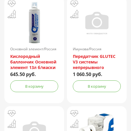
Основной элемент/Россия
Имунова/Россия
Кислородный
Передатчик GLUTEC
баллончик Основной
V3 системы
элемент 13л б/маски
непрерывного
мониторинга
645.50 руб.
1 060.50 руб.
глюкозы
В корзину
В корзину