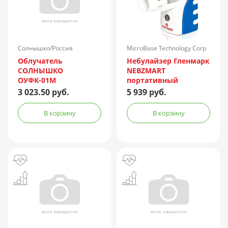
Солнышко/Россия
MicroBase Technology Corp
Облучатель
Небулайзер Гленмарк
СОЛНЫШКО
NEBZMART
ОУФК-01М
портативный
MBPN002
3 023.50 руб.
5 939 руб.
В корзину
В корзину