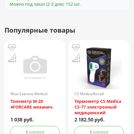
Можно под заказ (2-3 дня): 152 шт.
Популярные товары
Wuxi Exanovo Medical
CS Medica/Китай
Instrument/Китай
Тонометр М-20
Термометр CS Medica
4FORCARE механич.
CS-77 электронный
медицинский
инфракрасный
1 038 руб.
2 182.50 руб.
В корзину
В корзину