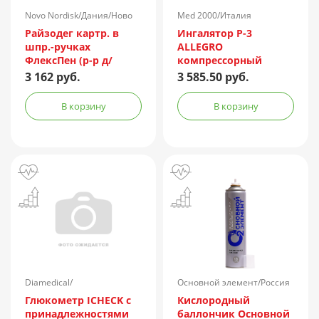
Novo Nordisk/Дания/Ново
Med 2000/Италия
Нордиск/Россия
Райзодег картр. в
Ингалятор P-3
шпр.-ручках
ALLEGRO
ФлексПен (р-р д/
компрессорный
подкожн. введ.)
3 162 руб.
3 585.50 руб.
100ЕД/мл 3мл №5
В корзину
В корзину
Diamedical/
Основной элемент/Россия
Великобритания
Глюкометр ICHECK с
Кислородный
принадлежностями
баллончик Основной