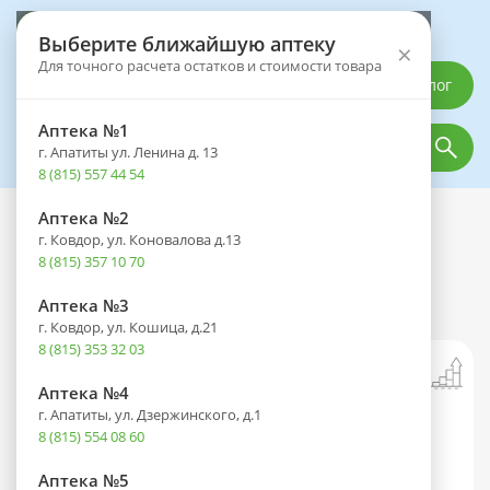
Выберите аптеку
Выберите ближайшую аптеку
×
Для точного расчета остатков и стоимости товара
Каталог
Аптека №1
г. Апатиты ул. Ленина д. 13
8 (815) 557 44 54
Аптека №2
Каталог
Медицинская техника
г. Ковдор, ул. Коновалова д.13
Глюкометр Акку-Чек Инстант (Accu-
8 (815) 357 10 70
Chek Instant) с беспроводной
передачей данных
Аптека №3
г. Ковдор, ул. Кошица, д.21
8 (815) 353 32 03
Аптека №4
г. Апатиты, ул. Дзержинского, д.1
8 (815) 554 08 60
Аптека №5