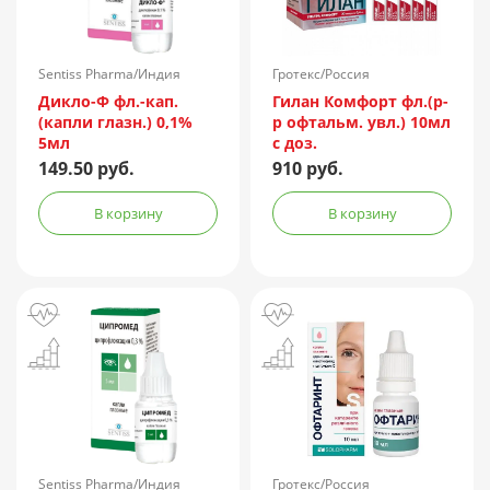
Sentiss Pharma/Индия
Гротекс/Россия
Дикло-Ф фл.-кап.
Гилан Комфорт фл.(р-
(капли глазн.) 0,1%
р офтальм. увл.) 10мл
5мл
с доз.
149.50 руб.
910 руб.
В корзину
В корзину
Sentiss Pharma/Индия
Гротекс/Россия