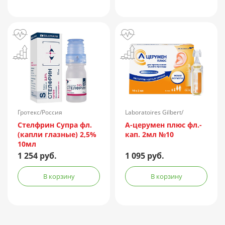
Гротекс/Россия
Laboratoires Gilbert/
Франция
Стелфрин Супра фл.
А-церумен плюс фл.-
(капли глазные) 2,5%
кап. 2мл №10
10мл
1 254 руб.
1 095 руб.
В корзину
В корзину