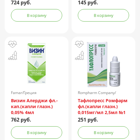
724 руб.
145 руб.
В корзину
В корзину
Famar/Греция
Rompharm Company/
Румыния
Визин Алерджи фл.-
Тафлопресс Ромфарм
кап.(капли глазн.)
фл.(капли глазн.)
0,05% 4мл
0,015мг/мл 2,5мл №1
пач.карт.
762 руб.
251 руб.
В корзину
В корзину