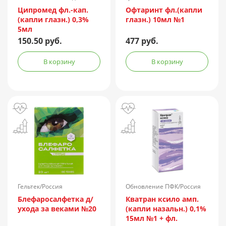
Ципромед фл.-кап.
Офтаринт фл.(капли
(капли глазн.) 0,3%
глазн.) 10мл №1
5мл
150.50 руб.
477 руб.
В корзину
В корзину
Гельтек/Россия
Обновление ПФК/Россия
Блефаросалфетка д/
Кватран ксило амп.
ухода за веками №20
(капли назальн.) 0,1%
15мл №1 + фл.