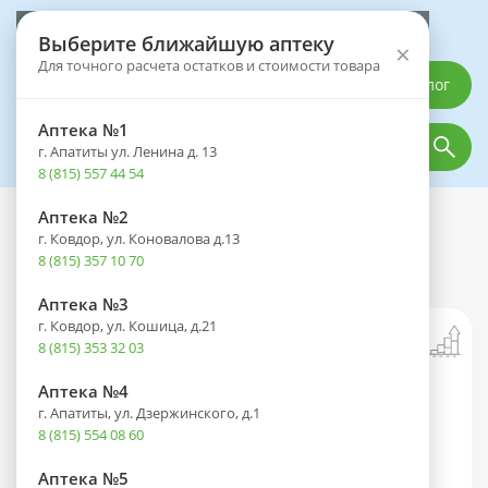
Выберите аптеку
Выберите ближайшую аптеку
×
Для точного расчета остатков и стоимости товара
Каталог
Аптека №1
г. Апатиты ул. Ленина д. 13
8 (815) 557 44 54
Аптека №2
Каталог
Оптика
Офтальмологические средства
г. Ковдор, ул. Коновалова д.13
АкваСол Морская вода и Алоэ спрей
8 (815) 357 10 70
50мл
Аптека №3
г. Ковдор, ул. Кошица, д.21
8 (815) 353 32 03
Аптека №4
г. Апатиты, ул. Дзержинского, д.1
8 (815) 554 08 60
Аптека №5