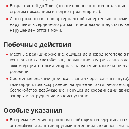
Возраст детей до 7 лет (относительное противопоказание,
строгим показаниям и под контролем врача).
С осторожностью: при артериальной гипертензии, ишемич
нарушениях сердечного ритма, гиперплазии предстательн
нарушением оттока мочи.
Побочные действия
Местные реакции: жжение, ощущение инородного тела в г
конъюнктивы, светобоязнь, повышение внутриглазного да
аккомодации, стойкий мидриаз, нарушение тактильной чу
роговицы.
Системные реакции (при всасывании через слезные пути): 
тахикардия, головокружение, нарушение тактильного воспр
беспокойство, возбуждение, нарушение координации дви
запоры и затруднение мочеиспускания.
Особые указания
Во время лечения атропином необходимо воздерживаться
автомобиля и занятий другими потенциально опасными ви