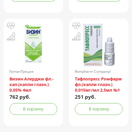
Famar/Греция
Rompharm Company/
Румыния
Визин Алерджи фл.-
Тафлопресс Ромфарм
кап.(капли глазн.)
фл.(капли глазн.)
0,05% 4мл
0,015мг/мл 2,5мл №1
пач.карт.
762 руб.
251 руб.
В корзину
В корзину