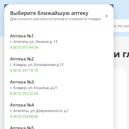
Выберите аптеку
Выберите ближайшую аптеку
×
Для точного расчета остатков и стоимости товара
Каталог
Аптека №1
г. Апатиты ул. Ленина д. 13
Каталог
-
Оптика
-
Офтальмологические средства
8 (815) 557 44 54
Атропин фл.-кап.(капли г
Аптека №2
г. Ковдор, ул. Коновалова д.13
8 (815) 357 10 70
Аптека №3
г. Ковдор, ул. Кошица, д.21
8 (815) 353 32 03
Аптека №4
г. Апатиты, ул. Дзержинского, д.1
8 (815) 554 08 60
Аптека №5