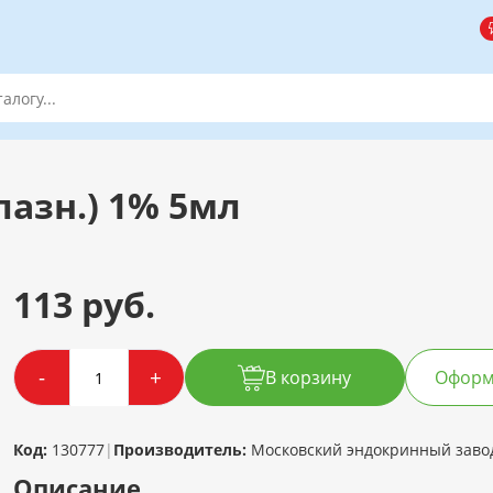
лазн.) 1% 5мл
113 руб.
-
+
В корзину
Оформи
Код:
130777
|
Производитель:
Московский эндокринный завод
Описание