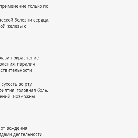
 применение только по
еской болезни сердца,
ой железы с
лазу, покраснение
вления, паралич
вствительности
сухость во рту,
иятия, головная боль,
жений. Возможны
 от вождения
дами деятельности,