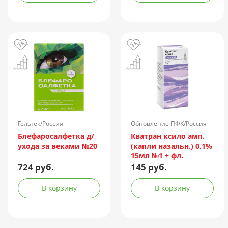
Гельтек/Россия
Обновление ПФК/Россия
Блефаросалфетка д/
Кватран ксило амп.
ухода за веками №20
(капли назальн.) 0,1%
15мл №1 + фл.
724 руб.
145 руб.
В корзину
В корзину