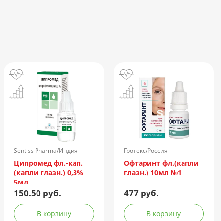
Sentiss Pharma/Индия
Гротекс/Россия
Ципромед фл.-кап.
Офтаринт фл.(капли
(капли глазн.) 0,3%
глазн.) 10мл №1
5мл
150.50 руб.
477 руб.
В корзину
В корзину