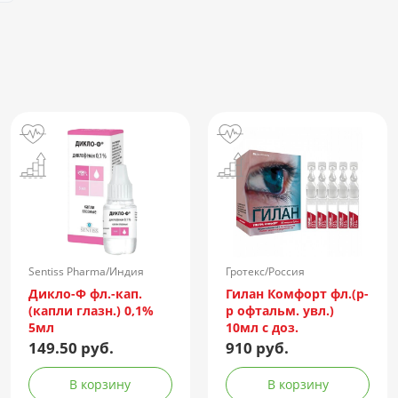
Sentiss Pharma/Индия
Гротекс/Россия
Дикло-Ф фл.-кап.
Гилан Комфорт фл.(р-
(капли глазн.) 0,1%
р офтальм. увл.)
5мл
10мл с доз.
149.50 руб.
910 руб.
В корзину
В корзину