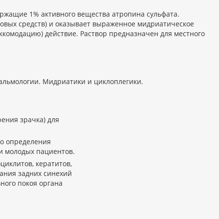
ержащие 1% активного вещества атропина сульфата.
новых средств) и оказывает выраженное мидриатическое
комодацию) действие. Раствор предназначен для местного
альмологии. Мидриатики и циклоплегики.
ения зрачка) для
го определения
и молодых пациентов.
циклитов, кератитов,
ания задних синехий
ного покоя органа