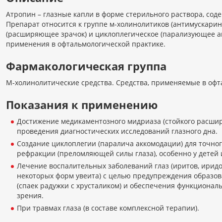
Атропин – глазные капли в форме стерильного раствора, сод
Препарат относится к группе м-холинолитиков (антимускари
(расширяющее зрачок) и циклоплегическое (парализующее ак
применения в офтальмологической практике.
Фармакологическая группа
М-холинолитические средства. Средства, применяемые в офт
Показания к применению
Достижение медикаментозного мидриаза (стойкого расшир
проведения диагностических исследований глазного дна.
Создание циклоплегии (паралича аккомодации) для точно
рефракции (преломляющей силы глаза), особенно у детей 
Лечение воспалительных заболеваний глаз (иритов, иридо
некоторых форм увеита) с целью предупреждения образов
(спаек радужки с хрусталиком) и обеспечения функциональ
зрения.
При травмах глаза (в составе комплексной терапии).