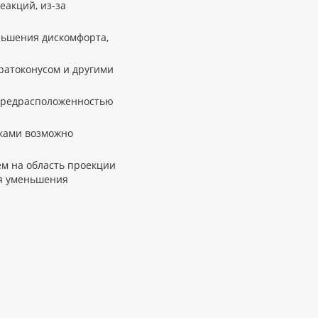
акций, из-за
ньшения дискомфорта,
ратоконусом и другими
 предрасположенностью
ками возможно
ем на область проекции
ля уменьшения