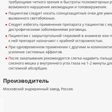
требующими четкого зрения и быстроты психомоторных ре
возможного нарушения аккомодации и головокружения.
Пациентам следует носить солнцезащитные очки для уме
вызванного светобоязнью.
Следует избегать применения препарата у пациентов с ке
дистрофическими заболеваниями роговицы.
Пациентам с закрытоугольной глаукомой в анамнезе или
к ней препарат назначают с крайней осторожностью.
При одновременном применении с другими м-холинолити
усиление системных эффектов.
После закапывания рекомендуется слегка надавить пальц
слезного мешка у внутреннего угла глаза на 1-2 минуты д
системной абсорбции.
Производитель
Московский эндокринный завод, Россия.