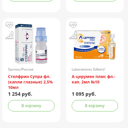
Гротекс/Россия
Laboratoires Gilbert/
Франция
Стелфрин Супра фл.
А-церумен плюс фл.-
(капли глазные) 2,5%
кап. 2мл №10
10мл
1 254 руб.
1 095 руб.
В корзину
В корзину