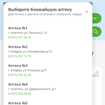
Выберите аптеку
Выберите ближайшую аптеку
×
Для точного расчета остатков и стоимости товара
Каталог
Аптека №1
г. Апатиты ул. Ленина д. 13
8 (815) 557 44 54
Аптека №2
Каталог
Оптика
Офтальмологические средства
г. Ковдор, ул. Коновалова д.13
Декса-Гентамицин туба(мазь глазн.)
8 (815) 357 10 70
2,5г №1
Аптека №3
г. Ковдор, ул. Кошица, д.21
8 (815) 353 32 03
Аптека №4
г. Апатиты, ул. Дзержинского, д.1
8 (815) 554 08 60
Аптека №5