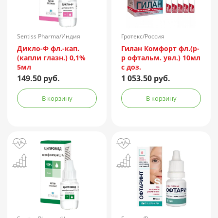
Sentiss Pharma/Индия
Гротекс/Россия
Дикло-Ф фл.-кап.
Гилан Комфорт фл.(р-
(капли глазн.) 0,1%
р офтальм. увл.) 10мл
5мл
с доз.
149.50 руб.
1 053.50 руб.
В корзину
В корзину