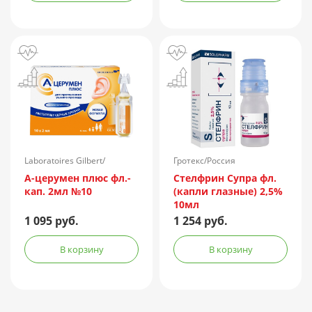
Laboratoires Gilbert/
Гротекс/Россия
Франция
А-церумен плюс фл.-
Стелфрин Супра фл.
кап. 2мл №10
(капли глазные) 2,5%
10мл
1 095 руб.
1 254 руб.
В корзину
В корзину