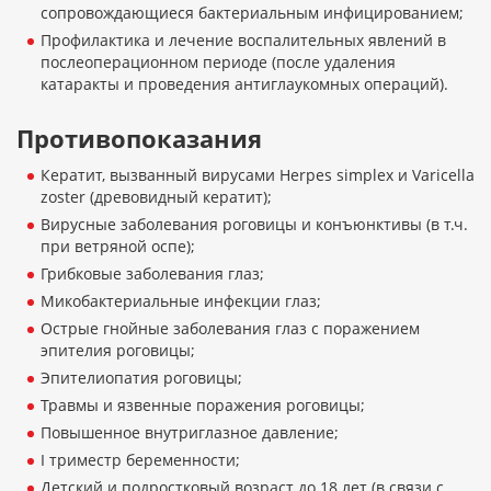
сопровождающиеся бактериальным инфицированием;
Профилактика и лечение воспалительных явлений в
послеоперационном периоде (после удаления
катаракты и проведения антиглаукомных операций).
Противопоказания
Кератит, вызванный вирусами Herpes simplex и Varicella
zoster (древовидный кератит);
Вирусные заболевания роговицы и конъюнктивы (в т.ч.
при ветряной оспе);
Грибковые заболевания глаз;
Микобактериальные инфекции глаз;
Острые гнойные заболевания глаз с поражением
эпителия роговицы;
Эпителиопатия роговицы;
Травмы и язвенные поражения роговицы;
Повышенное внутриглазное давление;
I триместр беременности;
Детский и подростковый возраст до 18 лет (в связи с