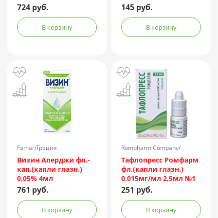
724 руб.
145 руб.
В корзину
В корзину
Famar/Греция
Rompharm Company/
Румыния
Визин Алерджи фл.-
Тафлопресс Ромфарм
кап.(капли глазн.)
фл.(капли глазн.)
0,05% 4мл
0,015мг/мл 2,5мл №1
пач.карт.
761 руб.
251 руб.
В корзину
В корзину