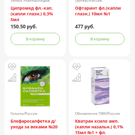
Sentiss Pharma/Индия
Гротекс/Россия
Ципромед фл.-кап.
Офтаринт фл.(капли
(капли глазн.) 0,3%
глазн.) 10мл №1
5мл
150.50 руб.
477 руб.
В корзину
В корзину
Гельтек/Россия
Обновление ПФК/Россия
Блефаросалфетка д/
Кватран ксило амп.
ухода за веками №20
(капли назальн.) 0,1%
15мл №1 + фл.