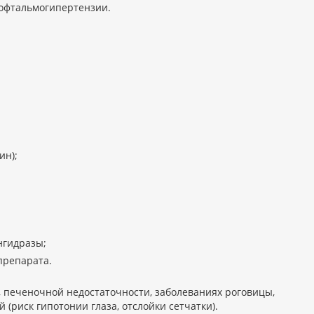
 офтальмогипертензии.
ин);
нгидразы;
препарата.
 печеночной недостаточности, заболеваниях роговицы,
(риск гипотонии глаза, отслойки сетчатки).