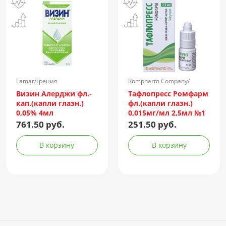
Famar/Греция
Rompharm Company/
Румыния
Визин Алерджи фл.-
Тафлопресс Ромфарм
кап.(капли глазн.)
фл.(капли глазн.)
0,05% 4мл
0,015мг/мл 2,5мл №1
пач.карт.
761.50 руб.
251.50 руб.
В корзину
В корзину