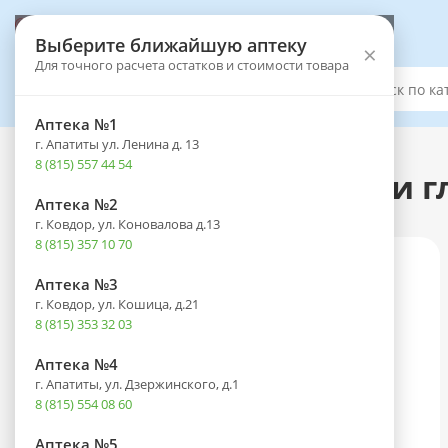
Выберите аптеку
Выберите ближайшую аптеку
×
Для точного расчета остатков и стоимости товара
Каталог
Аптека №1
г. Апатиты ул. Ленина д. 13
Каталог
-
Оптика
-
Офтальмологические средства
8 (815) 557 44 54
Дорзопт фл.-кап.(капли г
Аптека №2
г. Ковдор, ул. Коновалова д.13
8 (815) 357 10 70
Аптека №3
г. Ковдор, ул. Кошица, д.21
8 (815) 353 32 03
Аптека №4
г. Апатиты, ул. Дзержинского, д.1
8 (815) 554 08 60
Аптека №5