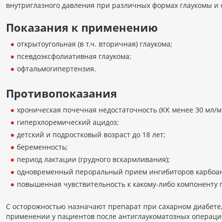
внутриглазного давления при различных формах глаукомы и
Показания к применению
открытоугольная (в т.ч. вторичная) глаукома;
псевдоэксфолиативная глаукома;
офтальмогипертензия.
Противопоказания
хроническая почечная недостаточность (КК менее 30 мл/м
гиперхлоремический ацидоз;
детский и подростковый возраст до 18 лет;
беременность;
период лактации (грудного вскармливания);
одновременный пероральный прием ингибиторов карбоа
повышенная чувствительность к какому-либо компоненту 
С осторожностью назначают препарат при сахарном диабете,
применении у пациентов после антиглаукоматозных операций 