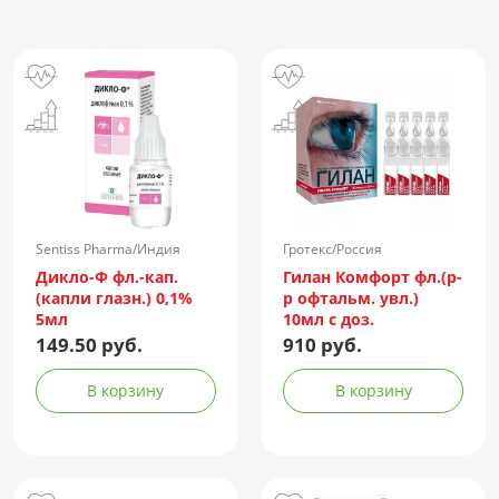
Sentiss Pharma/Индия
Гротекс/Россия
Дикло-Ф фл.-кап.
Гилан Комфорт фл.(р-
(капли глазн.) 0,1%
р офтальм. увл.)
5мл
10мл с доз.
149.50 руб.
910 руб.
В корзину
В корзину