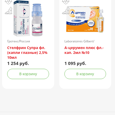
Гротекс/Россия
Laboratoires Gilbert/
Франция
Стелфрин Супра фл.
А-церумен плюс фл.-
(капли глазные) 2,5%
кап. 2мл №10
10мл
1 254 руб.
1 095 руб.
В корзину
В корзину