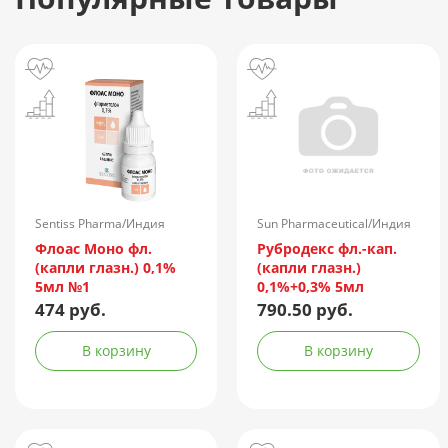
Sentiss Pharma/Индия
Sun Pharmaceutical/Индия
Флоас Моно фл.
Рубродекс фл.-кап.
(капли глазн.) 0,1%
(капли глазн.)
5мл №1
0,1%+0,3% 5мл
474 руб.
790.50 руб.
В корзину
В корзину