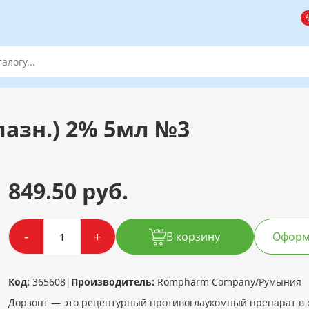
лазн.) 2% 5мл №3
849.50 руб.
-
+
В корзину
Оформи
Код:
365608
|
Производитель:
Rompharm Company/Румыния
Дорзопт — это рецептурный противоглаукомный препарат в 