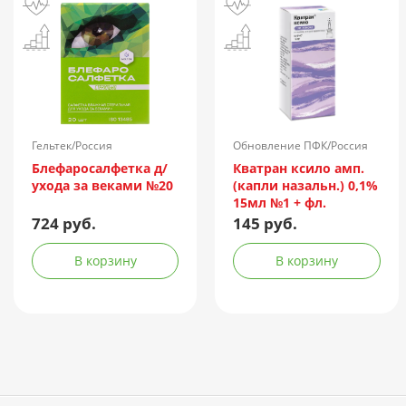
Гельтек/Россия
Обновление ПФК/Россия
Блефаросалфетка д/
Кватран ксило амп.
ухода за веками №20
(капли назальн.) 0,1%
15мл №1 + фл.
724 руб.
145 руб.
В корзину
В корзину