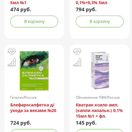
5мл №1
0,1%+0,3% 5мл
474 руб.
794 руб.
В корзину
В корзину
Гельтек/Россия
Обновление ПФК/Россия
Блефаросалфетка д/
Кватран ксило амп.
ухода за веками №20
(капли назальн.) 0,1%
15мл №1 + фл.
724 руб.
145 руб.