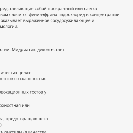
представляющие собой прозрачный или слегка
ом является фенилэфрина гидрохлорид в концентрации
и оказывает выраженное сосудосуживающее и
мологии.
гии. Мидриатик, деконгестант.
ических целях:
иентов со склонностью
овокационных тестов у
рхностная или
тва, предотвращающего
).
нъюнктивы (в качестве