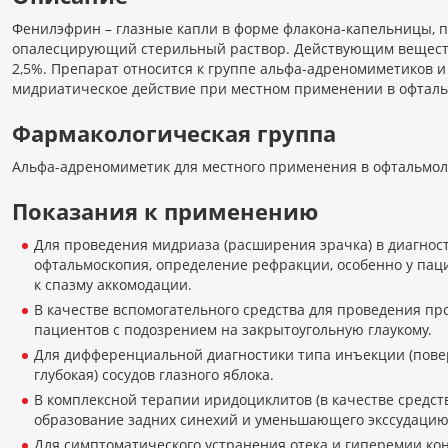
Фенилэфрин – глазные капли в форме флакона-капельницы, 
опалесцирующий стерильный раствор. Действующим веществ
2,5%. Препарат относится к группе альфа-адреномиметиков 
мидриатическое действие при местном применении в офталь
Фармакологическая группа
Альфа-адреномиметик для местного применения в офтальмоло
Показания к применению
Для проведения мидриаза (расширения зрачка) в диагност
офтальмоскопия, определение рефракции, особенно у пац
к спазму аккомодации.
В качестве вспомогательного средства для проведения пр
пациентов с подозрением на закрытоугольную глаукому.
Для дифференциальной диагностики типа инъекции (пове
глубокая) сосудов глазного яблока.
В комплексной терапии иридоциклитов (в качестве средс
образование задних синехий и уменьшающего экссудацию
Для симптоматического устранения отека и гиперемии ко