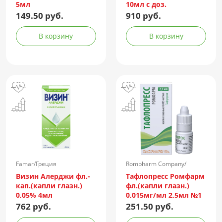
5мл
10мл с доз.
149.50 руб.
910 руб.
В корзину
В корзину
Famar/Греция
Rompharm Company/
Румыния
Визин Алерджи фл.-
Тафлопресс Ромфарм
кап.(капли глазн.)
фл.(капли глазн.)
0,05% 4мл
0,015мг/мл 2,5мл №1
пач.карт.
762 руб.
251.50 руб.