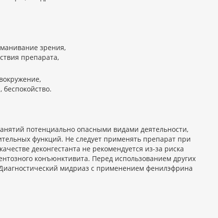
уманивание зрения,
ствия препарата,
овокружение,
 беспокойство.
занятий потенциально опасными видами деятельности,
ительных функций. Не следует применять препарат при
ачестве деконгестанта не рекомендуется из-за риска
ентозного конъюнктивита. Перед использованием других
. Диагностический мидриаз с применением фенилэфрина