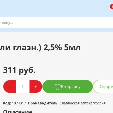
и глазн.) 2,5% 5мл
311 руб.
-
+
В корзину
Оформи
Код:
1874317
|
Производитель:
Славянская аптека/Россия
Описание