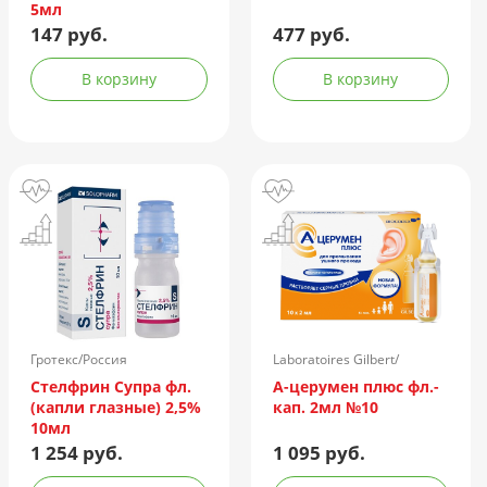
5мл
147 руб.
477 руб.
В корзину
В корзину
Гротекс/Россия
Laboratoires Gilbert/
Франция
Стелфрин Супра фл.
А-церумен плюс фл.-
(капли глазные) 2,5%
кап. 2мл №10
10мл
1 254 руб.
1 095 руб.