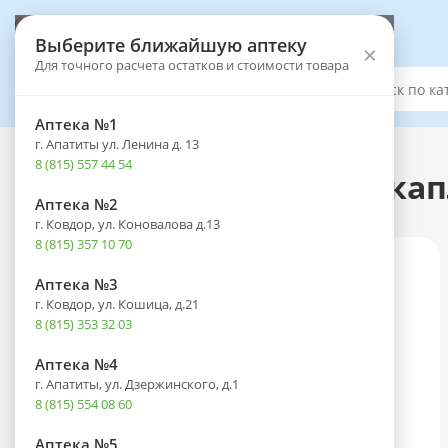
Выберите аптеку
Выберите ближайшую аптеку
×
Для точного расчета остатков и стоимости товара
Каталог
Аптека №1
г. Апатиты ул. Ленина д. 13
Каталог
-
Оптика
-
Офтальмологические средства
8 (815) 557 44 54
Фенилэфрин фл.-кап.(капл
Аптека №2
г. Ковдор, ул. Коновалова д.13
8 (815) 357 10 70
Аптека №3
г. Ковдор, ул. Кошица, д.21
8 (815) 353 32 03
Аптека №4
г. Апатиты, ул. Дзержинского, д.1
8 (815) 554 08 60
Аптека №5