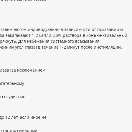
тальмологом индивидуально в зависимости от показаний и
за закапывают 1-2 капли 2,5% раствора в конъюнктивальный
тряхнуть. Для избежания системного всасывания
енний угол глаза) в течение 1-2 минут после инстилляции.
глаза (за исключением
огательному
-сосудистые
о 12 лет, если иное не
актации, синдроме