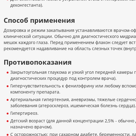
деконгестанта).
Способ применения
Дозировка и режим закапывания устанавливаются врачом-оф
клинической ситуации. Обычно для диагностического мидриа
мешок каждого глаза. Перед применением флакон следует вс
рекомендуется надавливание на область слезных точек (внутр
Противопоказания
Закрытоугольная глаукома и узкий угол передней камеры 
диагностических процедур под контролем врача).
Гиперчувствительность к фенилэфрину или любому вспом
компоненту препарата.
Артериальная гипертензия, аневризмы, тяжелые сердечно
заболевания (атеросклероз, ишемическая болезнь сердца).
Гипертиреоз.
Детский возраст (для данной концентрации 2,5% - обычно д
назначено врачом).
С осторожностью: при сахарном диабете, беременности, л