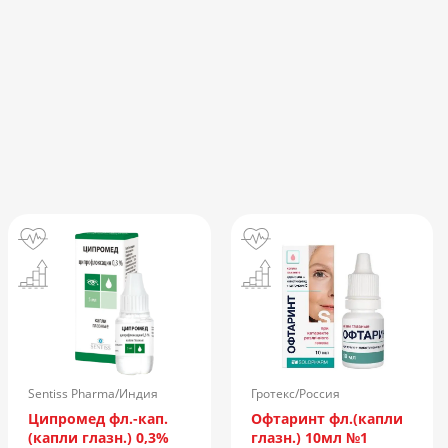
Sentiss Pharma/Индия
Гротекс/Россия
Ципромед фл.-кап.
Офтаринт фл.(капли
(капли глазн.) 0,3%
глазн.) 10мл №1