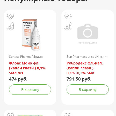
Sentiss Pharma/Индия
Sun Pharmaceutical/Индия
Флоас Моно фл.
Рубродекс фл.-кап.
(капли глазн.) 0,1%
(капли глазн.)
5мл №1
0,1%+0,3% 5мл
474 руб.
791.50 руб.
В корзину
В корзину