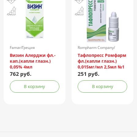
Famar/Греция
Rompharm Company/
Румыния
Визин Алерджи фл.-
Тафлопресс Ромфарм
кап.(капли глазн.)
фл.(капли глазн.)
0,05% 4мл
0,015мг/мл 2,5мл №1
пач.карт.
762 руб.
251 руб.
В корзину
В корзину