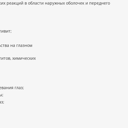
их реакций в области наружных оболочек и переднего
тивит;
ства на глазном
итов, химических
вания глаз;
ы;
з;