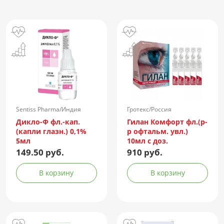
Sentiss Pharma/Индия
Гротекс/Россия
Дикло-Ф фл.-кап.
Гилан Комфорт фл.(р-
(капли глазн.) 0,1%
р офтальм. увл.)
5мл
10мл с доз.
149.50 руб.
910 руб.
В корзину
В корзину