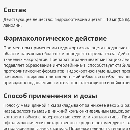
Состав
Действующее вещество: гидрокортизона ацетат – 10 мг (0,5%
ланолин.
Фармакологическое действие
При местном применении гидрокортизона ацетат подавляет 
области наружных оболочек и переднего отрезка глаза. Дейс
тканевых макрофагов. Препарат ограничивает миграцию лейко
подавляет образование интерлейкина-1, способствует стаб
протеолитических ферментов. Гидрокортизон уменьшает про
гистамина, подавляет активность фибробластов и образован
приводит к подавлению синтеза простагландинов и лейкотри
Способ применения и дозы
Полоску мази длиной 1 см закладывают за нижнее веко 2-3 раз
назад, заложить мазь в нижний конъюнктивальный мешок, зат
контакта тюбика с поверхностью кожи или конъюнктивы. Пр
офтальмологических лекарственных средств рекомендуется за
использования глазных капель. Продолжительность терапии 