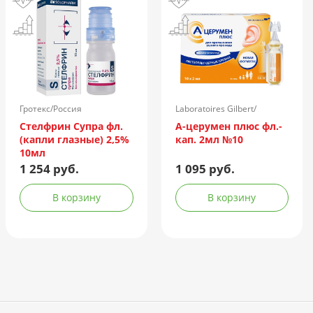
Гротекс/Россия
Laboratoires Gilbert/
Франция
Стелфрин Супра фл.
А-церумен плюс фл.-
(капли глазные) 2,5%
кап. 2мл №10
10мл
1 254 руб.
1 095 руб.
В корзину
В корзину