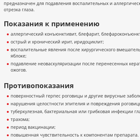
предназначен для подавления воспалительных и аллергическ
отрезка глаза.
Показания к применению
аллергический конъюнктивит, блефарит, блефароконъюнк
острый и хронический ирит, иридоциклит;
воспалительные явления после хирургического вмешатель
яблоке;
подавление неоваскуляризации после перенесенных керат
ожогов.
Противопоказания
поверхностный герпес роговицы и другие вирусные заболе
нарушения целостности эпителия и повреждения роговиц
туберкулезная, бактериальная или грибковая инфекции гла
трахома;
период вакцинации;
повышенная чувствительность к компонентам препарата.