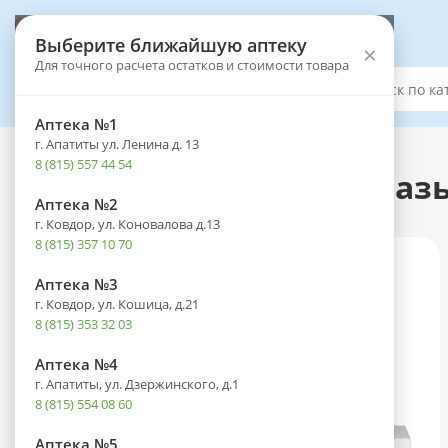
Выберите аптеку
Выберите ближайшую аптеку
×
Для точного расчета остатков и стоимости товара
Каталог
Аптека №1
г. Апатиты ул. Ленина д. 13
Каталог
-
Оптика
-
Офтальмологические средства
8 (815) 557 44 54
Гидрокортизон туба(мазь 
Аптека №2
г. Ковдор, ул. Коновалова д.13
8 (815) 357 10 70
Аптека №3
г. Ковдор, ул. Кошица, д.21
8 (815) 353 32 03
Аптека №4
г. Апатиты, ул. Дзержинского, д.1
8 (815) 554 08 60
Аптека №5