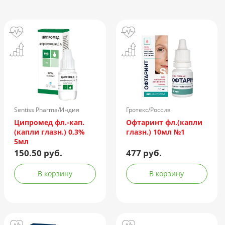
Sentiss Pharma/Индия
Гротекс/Россия
Ципромед фл.-кап.
Офтаринт фл.(капли
(капли глазн.) 0,3%
глазн.) 10мл №1
5мл
150.50 руб.
477 руб.
В корзину
В корзину