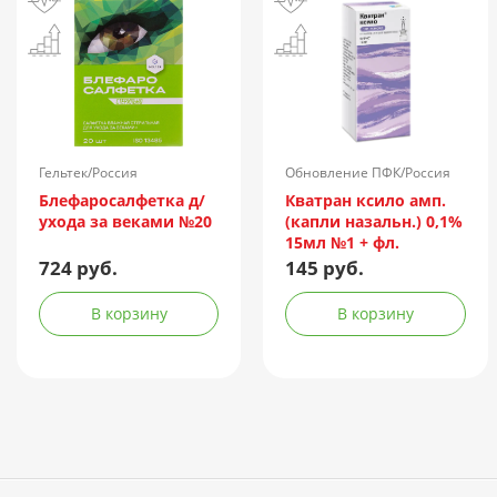
Гельтек/Россия
Обновление ПФК/Россия
Блефаросалфетка д/
Кватран ксило амп.
ухода за веками №20
(капли назальн.) 0,1%
15мл №1 + фл.
724 руб.
145 руб.
В корзину
В корзину