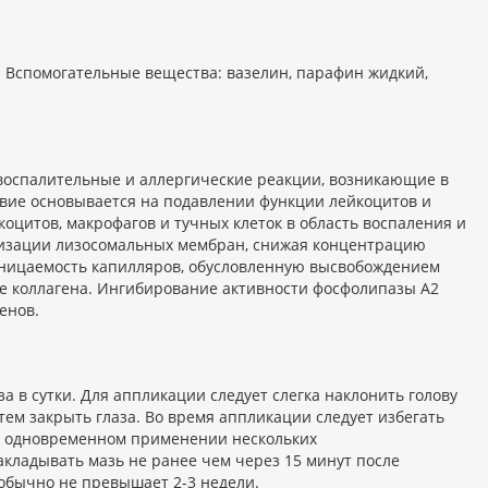
). Вспомогательные вещества: вазелин, парафин жидкий,
воспалительные и аллергические реакции, возникающие в
твие основывается на подавлении функции лейкоцитов и
цитов, макрофагов и тучных клеток в область воспаления и
илизации лизосомальных мембран, снижая концентрацию
ницаемость капилляров, обусловленную высвобождением
ие коллагена. Ингибирование активности фосфолипазы А2
енов.
а в сутки. Для аппликации следует слегка наклонить голову
ем закрыть глаза. Во время аппликации следует избегать
и одновременном применении нескольких
кладывать мазь не ранее чем через 15 минут после
обычно не превышает 2-3 недели.