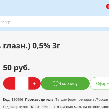
глазн.) 0,5% 3г
50 руб.
-
+
В корзину
Оформи
Код:
130996
|
Производитель:
Татхимфармпрепараты/Россия
Гидрокортизон-ПОС® 0,5% — это глазная мазь на основе глю