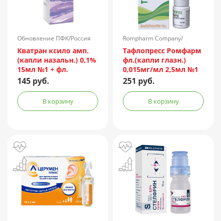
Обновление ПФК/Россия
Rompharm Company/
Румыния
Кватран ксило амп.
Тафлопресс Ромфарм
(капли назальн.) 0,1%
фл.(капли глазн.)
15мл №1 + фл.
0,015мг/мл 2,5мл №1
пач.карт.
145 руб.
251 руб.
В корзину
В корзину