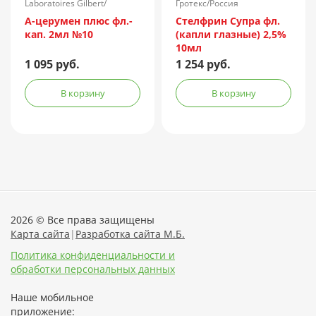
Laboratoires Gilbert/
Гротекс/Россия
Франция
А-церумен плюс фл.-
Стелфрин Супра фл.
кап. 2мл №10
(капли глазные) 2,5%
10мл
1 095 руб.
1 254 руб.
В корзину
В корзину
2026 © Все права защищены
Карта сайта
|
Разработка сайта М.Б.
Политика конфиденциальности и
обработки персональных данных
Наше мобильное
приложение: