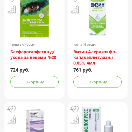
Гельтек/Россия
Famar/Греция
Блефаросалфетка д/
Визин Алерджи фл.-
ухода за веками №20
кап.(капли глазн.)
0,05% 4мл
724 руб.
761 руб.
В корзину
В корзину