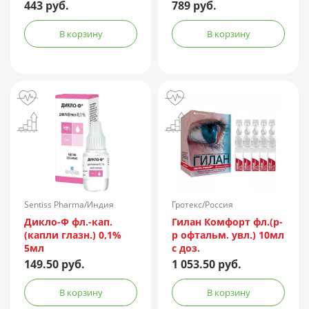
443 руб.
789 руб.
В корзину
В корзину
Sentiss Pharma/Индия
Гротекс/Россия
Дикло-Ф фл.-кап.
Гилан Комфорт фл.(р-
(капли глазн.) 0,1%
р офтальм. увл.) 10мл
5мл
с доз.
149.50 руб.
1 053.50 руб.
В корзину
В корзину