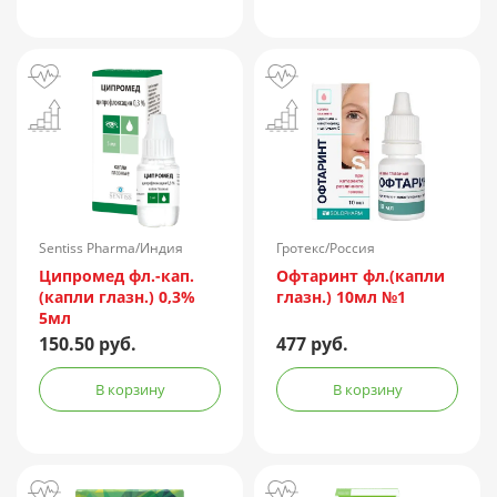
Sentiss Pharma/Индия
Гротекс/Россия
Ципромед фл.-кап.
Офтаринт фл.(капли
(капли глазн.) 0,3%
глазн.) 10мл №1
5мл
150.50 руб.
477 руб.
В корзину
В корзину