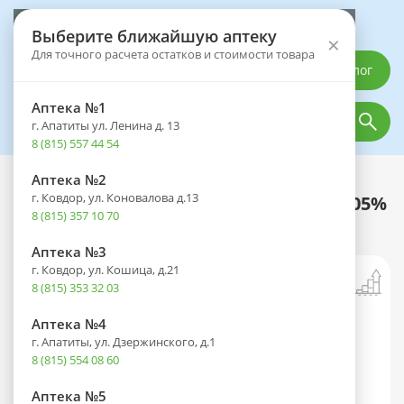
Выберите аптеку
Выберите ближайшую аптеку
×
Для точного расчета остатков и стоимости товара
Каталог
Аптека №1
г. Апатиты ул. Ленина д. 13
8 (815) 557 44 54
Аптека №2
Каталог
Оптика
Офтальмологические средства
г. Ковдор, ул. Коновалова д.13
Глаупрост фл.-кап.(капли глазн.) 0,005%
8 (815) 357 10 70
2,5мл
Аптека №3
г. Ковдор, ул. Кошица, д.21
8 (815) 353 32 03
Аптека №4
г. Апатиты, ул. Дзержинского, д.1
8 (815) 554 08 60
Аптека №5