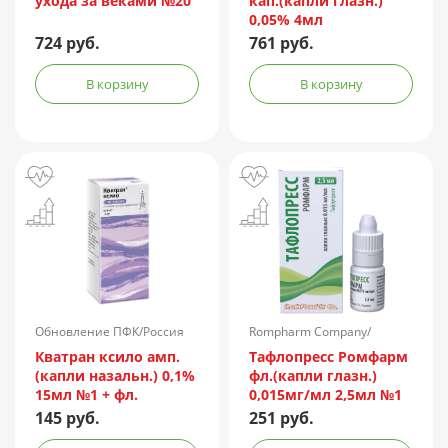
ухода за веками №20
кап.(капли глазн.)
0,05% 4мл
724 руб.
761 руб.
В корзину
В корзину
Обновление ПФК/Россия
Rompharm Company/
Румыния
Кватран ксило амп.
Тафлопресс Ромфарм
(капли назальн.) 0,1%
фл.(капли глазн.)
15мл №1 + фл.
0,015мг/мл 2,5мл №1
пач.карт.
145 руб.
251 руб.