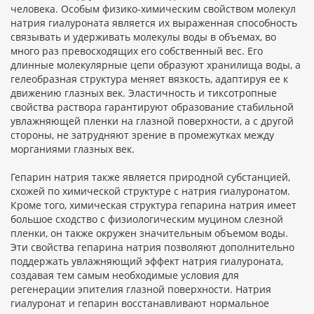
человека. Особым физико-химическим свойством молекул
натрия гиалуроната является их выраженная способность
связывать и удерживать молекулы воды в объемах, во
много раз превосходящих его собственный вес. Его
длинные молекулярные цепи образуют хранилища воды, а
гелеобразная структура меняет вязкость, адаптируя ее к
движению глазных век. Эластичность и тиксотропные
свойства раствора гарантируют образование стабильной
увлажняющей пленки на глазной поверхности, а с другой
стороны, не затрудняют зрение в промежутках между
морганиями глазных век.
Гепарин натрия также является природной субстанцией,
схожей по химической структуре с натрия гиалуронатом.
Кроме того, химическая структура гепарина натрия имеет
большое сходство с физиологическим муцином слезной
пленки, он также окружен значительным объемом воды.
Эти свойства гепарина натрия позволяют дополнительно
поддержать увлажняющий эффект натрия гиалуроната,
создавая тем самым необходимые условия для
регенерации эпителия глазной поверхности. Натрия
гиалуронат и гепарин восстанавливают нормальное