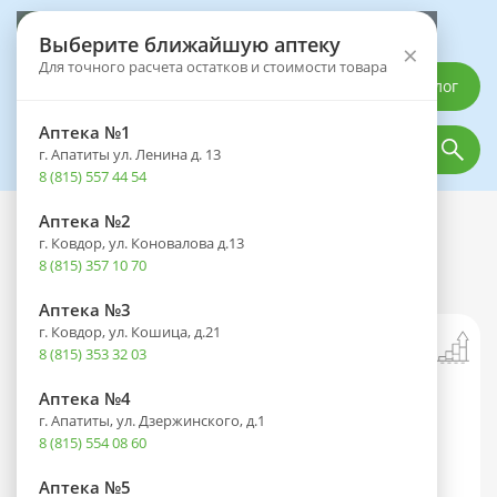
Выберите аптеку
Выберите ближайшую аптеку
×
Для точного расчета остатков и стоимости товара
Каталог
Аптека №1
г. Апатиты ул. Ленина д. 13
8 (815) 557 44 54
Аптека №2
Каталог
Оптика
Офтальмологические средства
г. Ковдор, ул. Коновалова д.13
Хилопарин-Комод конт.(р-р увлажн.
8 (815) 357 10 70
офтальмол.) 10мл
Аптека №3
г. Ковдор, ул. Кошица, д.21
8 (815) 353 32 03
Аптека №4
г. Апатиты, ул. Дзержинского, д.1
8 (815) 554 08 60
Аптека №5