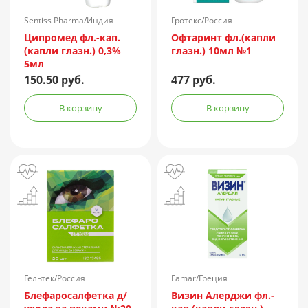
Sentiss Pharma/Индия
Гротекс/Россия
Ципромед фл.-кап.
Офтаринт фл.(капли
(капли глазн.) 0,3%
глазн.) 10мл №1
5мл
150.50 руб.
477 руб.
В корзину
В корзину
Гельтек/Россия
Famar/Греция
Блефаросалфетка д/
Визин Алерджи фл.-