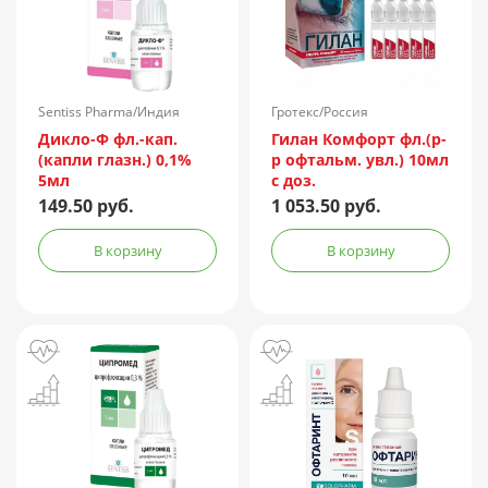
Sentiss Pharma/Индия
Гротекс/Россия
Дикло-Ф фл.-кап.
Гилан Комфорт фл.(р-
(капли глазн.) 0,1%
р офтальм. увл.) 10мл
5мл
с доз.
149.50 руб.
1 053.50 руб.
В корзину
В корзину