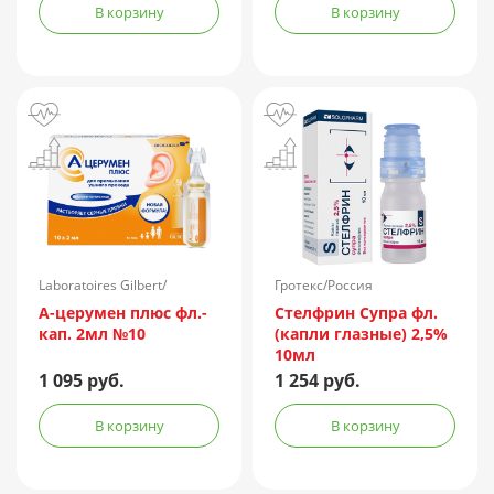
В корзину
В корзину
Laboratoires Gilbert/
Гротекс/Россия
Франция
А-церумен плюс фл.-
Стелфрин Супра фл.
кап. 2мл №10
(капли глазные) 2,5%
10мл
1 095 руб.
1 254 руб.
В корзину
В корзину