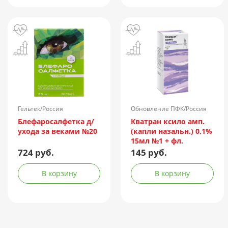
Гельтек/Россия
Обновление ПФК/Россия
Блефаросалфетка д/
Кватран ксило амп.
ухода за веками №20
(капли назальн.) 0,1%
15мл №1 + фл.
724 руб.
145 руб.
В корзину
В корзину