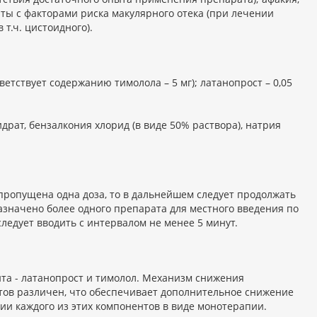
ты с факторами риска макулярного отека (при лечении
т.ч. цистоидного).
тветствует содержанию тимолола – 5 мг); латанопрост – 0,05
рат, бензалкония хлорид (в виде 50% раствора), натрия
а пропущена одна доза, то в дальнейшем следует продолжать
азначено более одного препарата для местного введения по
ледует вводить с интервалом не менее 5 минут.
нта - латанопрост и тимолол. Механизм снижения
нтов различен, что обеспечивает дополнительное снижение
и каждого из этих компонентов в виде монотерапии.