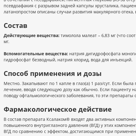
псевдоафакия с разрывом задней капсулы хрусталика, пациен
латанопростом описаны случаи развития макулярного отека, в 
Состав
Действующие вещества:
тимолола малеат – 6,83 мг (что соо
мг.
Вспомогательные вещества:
натрия дигидрофосфата моногид
гидрофосфат безводный, натрия хлорид, вода для инъекций.
Способ применения и дозы
Местно. Закапывают по 1 капле в глаз(а) 1 раз/сут. Если был
лечение, вводя следующую дозу как обычно. Если пациенту н
поводу офтальмологического заболевания, то эти препараты с
Фармакологическое действие
В состав препарата Ксалаком® входят два активных компоне
повышенного внутриглазного давления (ВГД) у этих компоне
ВГД по сравнению с эффектом, достигающимся при применени