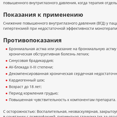
повышенного внутриглазного давления, когда терапия отде
Показания к применению
Снижение повышенного внутриглазного давления (ВГД) у паци
гипертензией при недостаточной эффективности монотерап
Противопоказания
Бронхиальная астма или указание на бронхиальную астму 
хроническая обструктивная болезнь легких;
Синусовая брадикардия;
AV-блокада II-III степени;
Декомпенсированная хроническая сердечная недостаточност
Кардиогенный шок;
Возраст до 18 лет;
Период кормления грудью;
Повышенная чувствительность к компонентам препарата.
С осторожностью: Воспалительная, неоваскулярная, закрытоу
в сочетании с псевдофакией, пигментная глаукома (из-за отс