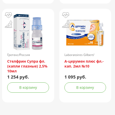
Гротекс/Россия
Laboratoires Gilbert/
Франция
Стелфрин Супра фл.
А-церумен плюс фл.-
(капли глазные) 2,5%
кап. 2мл №10
10мл
1 254 руб.
1 095 руб.
В корзину
В корзину