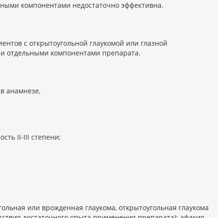
льными компонентами недостаточно эффективна.
ентов с открытоугольной глаукомой или глазной
ии отдельными компонентами препарата.
в анамнезе,
ь II-III степени;
гольная или врожденная глаукома, открытоугольная глаукома
утствия достаточного опыта применения препарата); афакия,