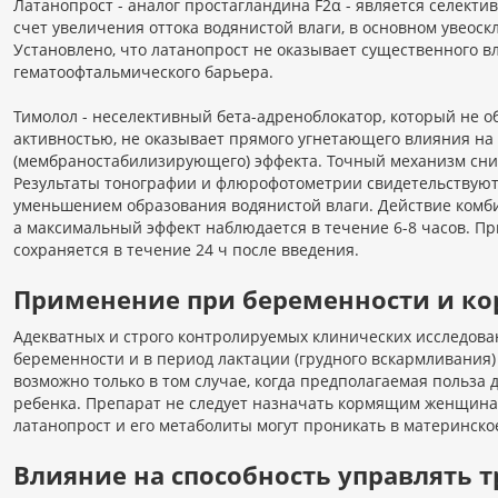
Латанопрост - аналог простагландина F2α - является селекти
счет увеличения оттока водянистой влаги, в основном увеоск
Установлено, что латанопрост не оказывает существенного 
гематоофтальмического барьера.
Тимолол - неселективный бета-адреноблокатор, который не 
активностью, не оказывает прямого угнетающего влияния на
(мембраностабилизирующего) эффекта. Точный механизм сниж
Результаты тонографии и флюрофотометрии свидетельствуют 
уменьшением образования водянистой влаги. Действие комби
а максимальный эффект наблюдается в течение 6-8 часов. П
сохраняется в течение 24 ч после введения.
Применение при беременности и к
Адекватных и строго контролируемых клинических исследов
беременности и в период лактации (грудного вскармливания
возможно только в том случае, когда предполагаемая польза
ребенка. Препарат не следует назначать кормящим женщинам,
латанопрост и его метаболиты могут проникать в материнское
Влияние на способность управлять