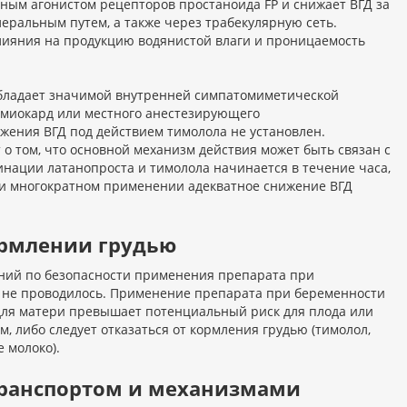
вным агонистом рецепторов простаноида FP и снижает ВГД за
леральным путем, а также через трабекулярную сеть.
влияния на продукцию водянистой влаги и проницаемость
обладает значимой внутренней симпатомиметической
 миокард или местного анестезирующего
ения ВГД под действием тимолола не установлен.
о том, что основной механизм действия может быть связан с
нации латанопроста и тимолола начинается в течение часа,
ри многократном применении адекватное снижение ВГД
ормлении грудью
аний по безопасности применения препарата при
) не проводилось. Применение препарата при беременности
 для матери превышает потенциальный риск для плода или
 либо следует отказаться от кормления грудью (тимолол,
 молоко).
 транспортом и механизмами