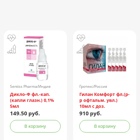
Sentiss Pharma/Индия
Гротекс/Россия
Дикло-Ф фл.-кап.
Гилан Комфорт фл.(р-
(капли глазн.) 0,1%
р офтальм. увл.)
5мл
10мл с доз.
149.50 руб.
910 руб.
В корзину
В корзину