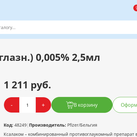
лазн.) 0,005% 2,5мл
1 211 руб.
-
+
В корзину
Оформи
Код:
48249
|
Производитель:
Pfizer/Бельгия
Ксалаком – комбинированный противоглаукомный препарат в