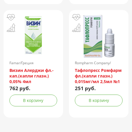
Famar/Греция
Rompharm Company/
Румыния
Визин Алерджи фл.-
Тафлопресс Ромфарм
кап.(капли глазн.)
фл.(капли глазн.)
0,05% 4мл
0,015мг/мл 2,5мл №1
пач.карт.
762 руб.
251 руб.
В корзину
В корзину