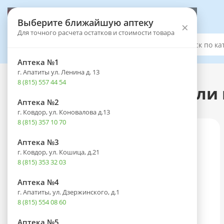
Выберите аптеку
Выберите ближайшую аптеку
×
Для точного расчета остатков и стоимости товара
Каталог
Аптека №1
г. Апатиты ул. Ленина д. 13
Каталог
-
Оптика
-
Офтальмологические средства
8 (815) 557 44 54
Ксалаком фл.-кап.(капли г
Аптека №2
г. Ковдор, ул. Коновалова д.13
8 (815) 357 10 70
Аптека №3
г. Ковдор, ул. Кошица, д.21
8 (815) 353 32 03
Аптека №4
г. Апатиты, ул. Дзержинского, д.1
8 (815) 554 08 60
Аптека №5