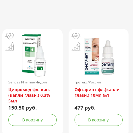
Sentiss Pharma/Индия
Гротекс/Россия
Ципромед фл.-кап.
Офтаринт фл.(капли
(капли глазн.) 0,3%
глазн.) 10мл №1
5мл
150.50 руб.
477 руб.
В корзину
В корзину