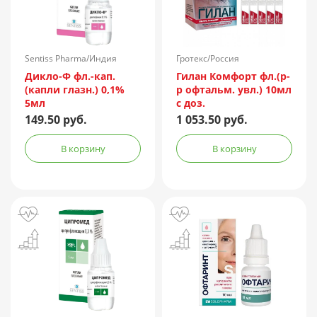
Sentiss Pharma/Индия
Гротекс/Россия
Дикло-Ф фл.-кап.
Гилан Комфорт фл.(р-
(капли глазн.) 0,1%
р офтальм. увл.) 10мл
5мл
с доз.
149.50 руб.
1 053.50 руб.
В корзину
В корзину