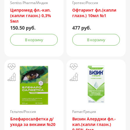
Sentiss Pharma/Индия
Гротекс/Россия
Ципромед фл.-кап.
Офтаринт фл.(капли
(капли глазн.) 0,3%
глазн.) 10мл №1
5мл
150.50 руб.
477 руб.
В корзину
В корзину
Гельтек/Россия
Famar/Греция
Блефаросалфетка д/
Визин Алерджи фл.-
ухода за веками №20
кап.(капли глазн.)
0,05% 4мл