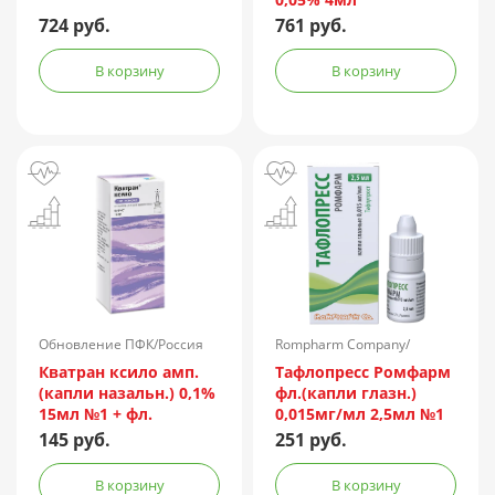
724 руб.
761 руб.
В корзину
В корзину
Обновление ПФК/Россия
Rompharm Company/
Румыния
Кватран ксило амп.
Тафлопресс Ромфарм
(капли назальн.) 0,1%
фл.(капли глазн.)
15мл №1 + фл.
0,015мг/мл 2,5мл №1
пач.карт.
145 руб.
251 руб.
В корзину
В корзину