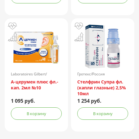
Laboratoires Gilbert/
Гротекс/Россия
Франция
А-церумен плюс фл.-
Стелфрин Супра фл.
кап. 2мл №10
(капли глазные) 2,5%
10мл
1 095 руб.
1 254 руб.
В корзину
В корзину