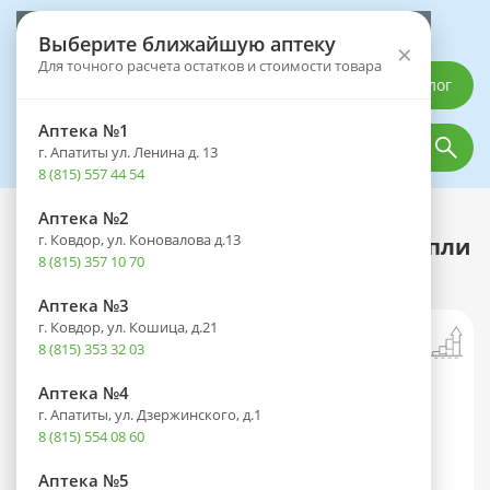
Выберите аптеку
Выберите ближайшую аптеку
×
Для точного расчета остатков и стоимости товара
Каталог
Аптека №1
г. Апатиты ул. Ленина д. 13
8 (815) 557 44 54
Аптека №2
Каталог
Оптика
Офтальмологические средства
г. Ковдор, ул. Коновалова д.13
Моксифлоксацин-Оптик фл.-кап.(капли
8 (815) 357 10 70
глазн.) 0,5% 5мл
Аптека №3
г. Ковдор, ул. Кошица, д.21
8 (815) 353 32 03
Аптека №4
г. Апатиты, ул. Дзержинского, д.1
8 (815) 554 08 60
Аптека №5