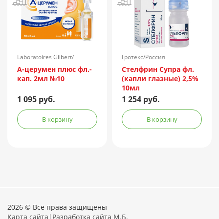
Laboratoires Gilbert/
Гротекс/Россия
Франция
А-церумен плюс фл.-
Стелфрин Супра фл.
кап. 2мл №10
(капли глазные) 2,5%
10мл
1 095 руб.
1 254 руб.
В корзину
В корзину
2026 © Все права защищены
Карта сайта
|
Разработка сайта М.Б.