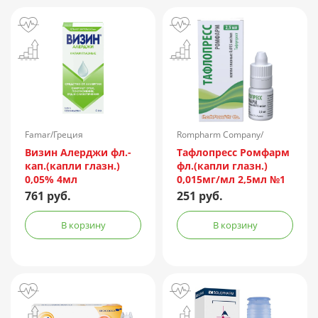
Famar/Греция
Rompharm Company/
Румыния
Визин Алерджи фл.-
Тафлопресс Ромфарм
кап.(капли глазн.)
фл.(капли глазн.)
0,05% 4мл
0,015мг/мл 2,5мл №1
пач.карт.
761 руб.
251 руб.
В корзину
В корзину