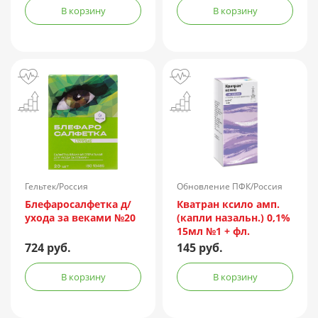
В корзину
В корзину
Гельтек/Россия
Обновление ПФК/Россия
Блефаросалфетка д/
Кватран ксило амп.
ухода за веками №20
(капли назальн.) 0,1%
15мл №1 + фл.
724 руб.
145 руб.
В корзину
В корзину