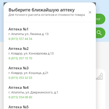
Выберите аптеку
Выберите ближайшую аптеку
×
Для точного расчета остатков и стоимости товара
Каталог
Аптека №1
г. Апатиты ул. Ленина д. 13
8 (815) 557 44 54
Аптека №2
Каталог
Оптика
Офтальмологические средства
г. Ковдор, ул. Коновалова д.13
Окостилл Увлажнение фл.-кап.(р-р
8 (815) 357 10 70
увлажн. офтальм.) 10мл
Аптека №3
г. Ковдор, ул. Кошица, д.21
8 (815) 353 32 03
Аптека №4
г. Апатиты, ул. Дзержинского, д.1
8 (815) 554 08 60
Аптека №5