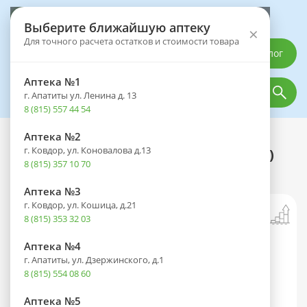
Выберите аптеку
Выберите ближайшую аптеку
×
Для точного расчета остатков и стоимости товара
Каталог
Аптека №1
г. Апатиты ул. Ленина д. 13
8 (815) 557 44 54
Аптека №2
Каталог
Оптика
Офтальмологические средства
г. Ковдор, ул. Коновалова д.13
Сульфацил натрия фл.(капли глазн.)
8 (815) 357 10 70
20% 10мл
Аптека №3
г. Ковдор, ул. Кошица, д.21
8 (815) 353 32 03
Аптека №4
г. Апатиты, ул. Дзержинского, д.1
8 (815) 554 08 60
Аптека №5