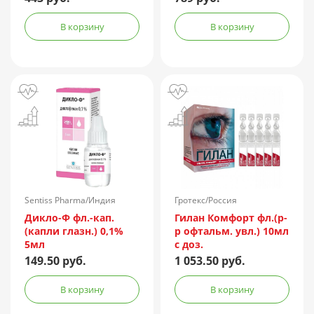
В корзину
В корзину
Sentiss Pharma/Индия
Гротекс/Россия
Дикло-Ф фл.-кап.
Гилан Комфорт фл.(р-
(капли глазн.) 0,1%
р офтальм. увл.) 10мл
5мл
с доз.
149.50 руб.
1 053.50 руб.
В корзину
В корзину