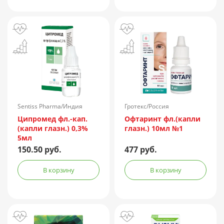
Sentiss Pharma/Индия
Гротекс/Россия
Ципромед фл.-кап.
Офтаринт фл.(капли
(капли глазн.) 0,3%
глазн.) 10мл №1
5мл
150.50 руб.
477 руб.
В корзину
В корзину