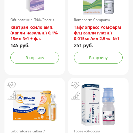
Обновление ПФК/Россия
Rompharm Company/
Румыния
Кватран ксило амп.
Тафлопресс Ромфарм
(капли назальн.) 0,1%
фл.(капли глазн.)
15мл №1 + фл.
0,015мг/мл 2,5мл №1
пач.карт.
145 руб.
251 руб.
В корзину
В корзину
Laboratoires Gilbert/
Гротекс/Россия