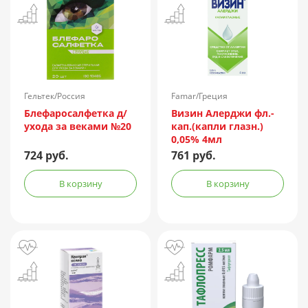
Гельтек/Россия
Famar/Греция
Блефаросалфетка д/
Визин Алерджи фл.-
ухода за веками №20
кап.(капли глазн.)
0,05% 4мл
724 руб.
761 руб.
В корзину
В корзину