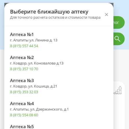
Выберите аптеку
Выберите ближайшую аптеку
×
Для точного расчета остатков и стоимости товара
Каталог
Аптека №1
г. Апатиты ул. Ленина д. 13
8 (815) 557 44 54
Аптека №2
Каталог
Оптика
Офтальмологические средства
г. Ковдор, ул. Коновалова д.13
Визаллергол фл.(капли глазн.) 0,2%
8 (815) 357 10 70
2,5мл
Аптека №3
г. Ковдор, ул. Кошица, д.21
8 (815) 353 32 03
Аптека №4
г. Апатиты, ул. Дзержинского, д.1
8 (815) 554 08 60
Аптека №5