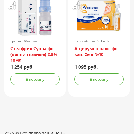
Гротекс/Россия
Laboratoires Gilbert/
Франция
Стелфрин Супра фл.
А-церумен плюс фл.-
(капли глазные) 2,5%
кап. 2мл №10
10мл
1 254 руб.
1 095 руб.
В корзину
В корзину
2026 © Все права защищены