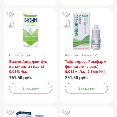
Famar/Греция
Rompharm Company/
Румыния
Визин Алерджи фл.-
Тафлопресс Ромфарм
кап.(капли глазн.)
фл.(капли глазн.)
0,05% 4мл
0,015мг/мл 2,5мл №1
пач.карт.
761.50 руб.
251.50 руб.
В корзину
В корзину