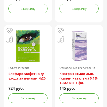
В корзину
В корзину
Гельтек/Россия
Обновление ПФК/Россия
Блефаросалфетка д/
Кватран ксило амп.
ухода за веками №20
(капли назальн.) 0,1%
15мл №1 + фл.
724 руб.
145 руб.
В корзину
В корзину