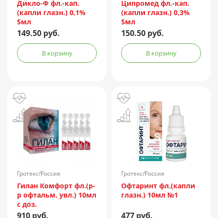
Дикло-Ф фл.-кап.
Ципромед фл.-кап.
(капли глазн.) 0,1%
(капли глазн.) 0,3%
5мл
5мл
149.50 руб.
150.50 руб.
В корзину
В корзину
Гротекс/Россия
Гротекс/Россия
Гилан Комфорт фл.(р-
Офтаринт фл.(капли
р офтальм. увл.) 10мл
глазн.) 10мл №1
с доз.
910 руб.
477 руб.