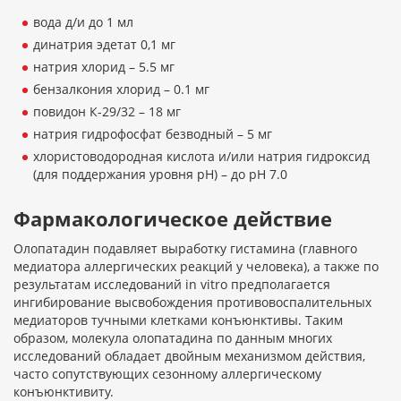
вода д/и до 1 мл
динатрия эдетат 0,1 мг
натрия хлорид – 5.5 мг
бензалкония хлорид – 0.1 мг
повидон К-29/32 – 18 мг
натрия гидрофосфат безводный – 5 мг
хлористоводородная кислота и/или натрия гидроксид
(для поддержания уровня pH) – до pH 7.0
Фармакологическое действие
Олопатадин подавляет выработку гистамина (главного
медиатора аллергических реакций у человека), а также по
результатам исследований in vitro предполагается
ингибирование высвобождения противовоспалительных
медиаторов тучными клетками конъюнктивы. Таким
образом, молекула олопатадина по данным многих
исследований обладает двойным механизмом действия,
часто сопутствующих сезонному аллергическому
конъюнктивиту.