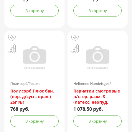
микроотшелушивающий
эффектом 200мл №2
В корзину
В корзину
Полисорб/Россия
Heliomed Handeisges/
Австрия
Полисорб Плюс бан.
Перчатки смотровые
(пор. д/сусп. орал.)
н/стер. разм. S
25г №1
(латекс. неопуд.
повыш прочн.
768 руб.
1 078.50 руб.
MANUAL HR419) №50
(25 пар)
В корзину
В корзину