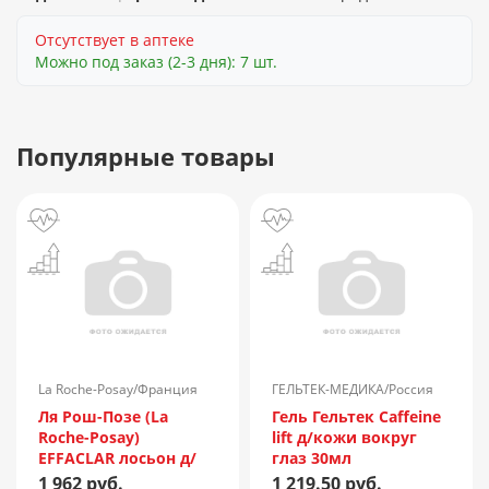
Отсутствует в аптеке
Можно под заказ (2-3 дня): 7 шт.
Популярные товары
La Roche-Posay/Франция
ГЕЛЬТЕК-МЕДИКА/Россия
Ля Рош-Позе (La
Гель Гельтек Caffeine
Roche-Posay)
lift д/кожи вокруг
EFFACLAR лосьон д/
глаз 30мл
сужения пор с
1 962 руб.
1 219.50 руб.