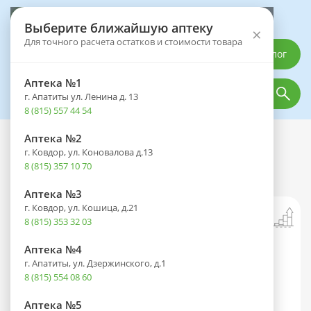
Выберите аптеку
Выберите ближайшую аптеку
×
Для точного расчета остатков и стоимости товара
Каталог
Аптека №1
г. Апатиты ул. Ленина д. 13
8 (815) 557 44 54
Аптека №2
Каталог
Товары
г. Ковдор, ул. Коновалова д.13
Solar Biolab Хлорофилл концентрат
8 (815) 357 10 70
жидк. 500мл
Аптека №3
г. Ковдор, ул. Кошица, д.21
8 (815) 353 32 03
Аптека №4
г. Апатиты, ул. Дзержинского, д.1
8 (815) 554 08 60
Аптека №5