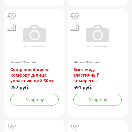
Тимекс/Россия
Интекс/Россия
Compliment крем-
Бинт мед.
комфорт д/лица
эластичный
увлажняющий 50мл
компресс. с
индикатором
257 руб.
591 руб.
натяжения выс.
растяж. 8смх3м
В корзину
В корзину
(фискатор липучка)