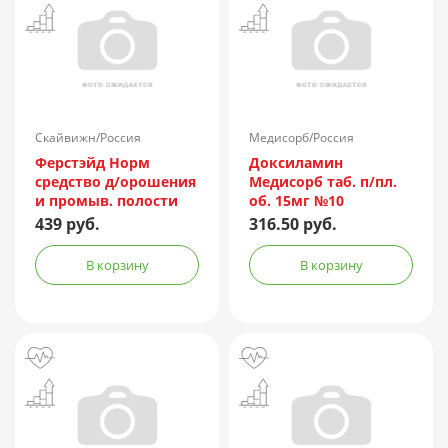
Скайвижн/Россия
Медисорб/Россия
Ферстэйд Норм
Доксиламин
средство д/орошения
Медисорб таб. п/пл.
и промыв. полости
об. 15мг №10
носа 150мл (с
439 руб.
316.50 руб.
насадкой душ)
В корзину
В корзину