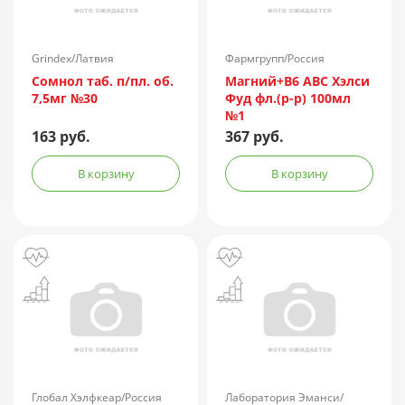
Grindex/Латвия
Фармгрупп/Россия
Сомнол таб. п/пл. об.
Магний+B6 ABC Хэлси
7,5мг №30
Фуд фл.(р-р) 100мл
№1
163 руб.
367 руб.
В корзину
В корзину
Глобал Хэлфкеар/Россия
Лаборатория Эманси/