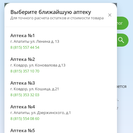
Выберите аптеку
Выберите ближайшую аптеку
×
Для точного расчета остатков и стоимости товара
Каталог
Аптека №1
г. Апатиты ул. Ленина д. 13
8 (815) 557 44 54
Аптека №2
Профлек Аптека ООО
г. Ковдор, ул. Коновалова д.13
ФАРМСИСТЕМА
8 (815) 357 10 70
Аптека №3
Региональная сеть аптек, целью которой является
г. Ковдор, ул. Кошица, д.21
оказание качественной
8 (815) 353 32 03
и своевременной фармацевтической помощи.
Аптека №4
Рег. Nº лицензии: ЛО42-01163-51/00265996 от 23.11.2017
г. Апатиты, ул. Дзержинского, д.1
8 (815) 554 08 60
Доставка из аптеки
Аптека №5