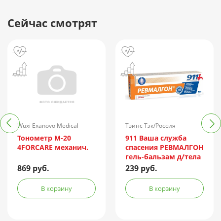
Сейчас смотрят
Wuxi Exanovo Medical
Твинс Тэк/Россия
Instrument/Китай
Тонометр М-20
911 Ваша служба
4FORCARE механич.
спасения РЕВМАЛГОН
гель-бальзам д/тела
100мл
869 руб.
239 руб.
В корзину
В корзину