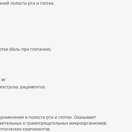
ний полости рта и глотки.
ки (боль при глотании).
 мг
екстроза, рацементол,
именения в полости рта и глотки. Оказывает
жительных и грамотрицательных микроорганизмов.
ептических компонентов.