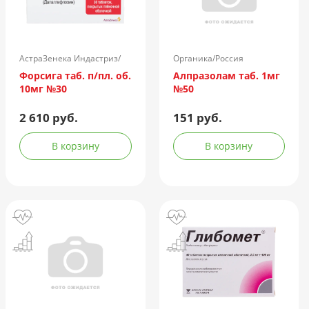
АстраЗенека Индастриз/
Органика/Россия
Россия
Форсига таб. п/пл. об.
Алпразолам таб. 1мг
10мг №30
№50
2 610 руб.
151 руб.
В корзину
В корзину