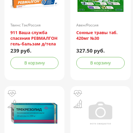
Твинс Тэк/Россия
Авен/Россия
911 Ваша служба
Сонные травы таб.
спасения РЕВМАЛГОН
420мг №30
гель-бальзам д/тела
100мл
239 руб.
327.50 руб.
В корзину
В корзину