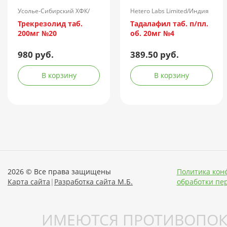
Усолье-Сибирский ХФК/
Hetero Labs Limited/Индия
Россия
Трекрезолид таб.
Тадалафил таб. п/пл.
200мг №20
об. 20мг №4
980 руб.
389.50 руб.
В корзину
В корзину
2026 © Все права защищены
Политика кон
Карта сайта
|
Разработка сайта М.Б.
обработки пе
ИМЕЮТСЯ ПРОТИВОПОК