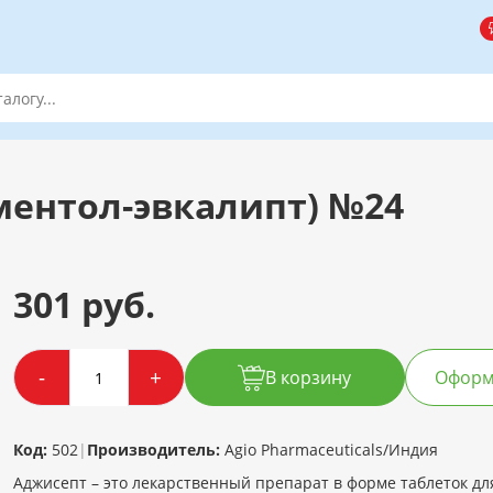
(ментол-эвкалипт) №24
301 руб.
-
+
В корзину
Оформи
Код:
502
|
Производитель:
Agio Pharmaceuticals/Индия
Аджисепт – это лекарственный препарат в форме таблеток д