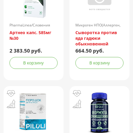
PharmaLinea/Словения
Микроген НПО(Аллерген,
г.Ставрополь)/Россия
Артнео капс. 585мг
Сыворотка против
№30
яда гадюки
обыкновенной
лошадиная
2 383.50 руб.
664.50 руб.
очищенная
концентрированная
В корзину
В корзину
жидкая амп.(р-р д/
ин.) 150АЕ/доза 1доза
№1 + компл.