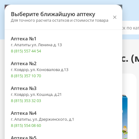
Выберите аптеку
Выберите ближайшую аптеку
×
Для точного расчета остатков и стоимости товара
Каталог
Аптека №1
г. Апатиты ул. Ленина д. 13
Каталог
-
Лекарственные препараты
8 (815) 557 44 54
Аджисепт таб. д/рассас. 
Аптека №2
г. Ковдор, ул. Коновалова д.13
8 (815) 357 10 70
Аптека №3
г. Ковдор, ул. Кошица, д.21
8 (815) 353 32 03
Аптека №4
г. Апатиты, ул. Дзержинского, д.1
8 (815) 554 08 60
Аптека №5