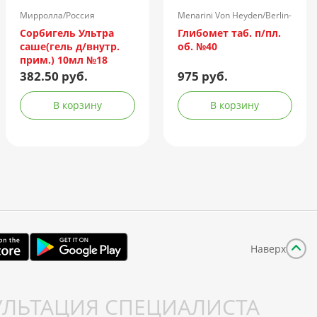
Мирролла/Россия
Menarini Von Heyden/Berlin-
Chemie/Германия
Сорбигель Ультра
Глибомет таб. п/пл.
саше(гель д/внутр.
об. №40
прим.) 10мл №18
382.50 руб.
975 руб.
В корзину
В корзину
Наверх
ЛЬТАЦИЯ СПЕЦИАЛИСТА