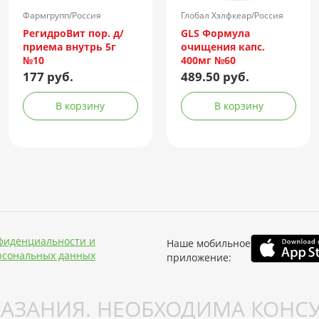
Фармгрупп/Россия
Глобал Хэлфкеар/Россия
РегидроВит пор. д/
GLS Формула
приема внутрь 5г
очищения капс.
№10
400мг №60
177 руб.
489.50 руб.
В корзину
В корзину
фиденциальности и
Наше мобильное
рсональных данных
приложение:
АЗАНИЯ. НЕОБХОДИМА КОНСУ