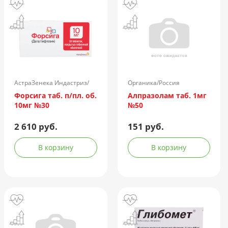
АстраЗенека Индастриз/
Органика/Россия
Россия
Форсига таб. п/пл. об.
Алпразолам таб. 1мг
10мг №30
№50
2 610 руб.
151 руб.
В корзину
В корзину