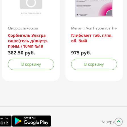
Мирролла/Россия
Menarini Von Heyden/Berlin-
Chemie/Германия
Сорбигель Ультра
Глибомет таб. п/пл.
саше(гель д/внутр.
об. №40
прим.) 10мл №18
382.50 руб.
975 руб.
В корзину
В корзину
Наверх