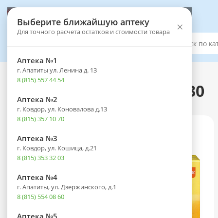
Выберите аптеку
Выберите ближайшую аптеку
×
Для точного расчета остатков и стоимости товара
Каталог
Аптека №1
г. Апатиты ул. Ленина д. 13
Каталог
-
Лекарственные препараты
8 (815) 557 44 54
Аводарт капс. 0,5мг №30
Аптека №2
г. Ковдор, ул. Коновалова д.13
8 (815) 357 10 70
Аптека №3
г. Ковдор, ул. Кошица, д.21
8 (815) 353 32 03
Аптека №4
г. Апатиты, ул. Дзержинского, д.1
8 (815) 554 08 60
Аптека №5