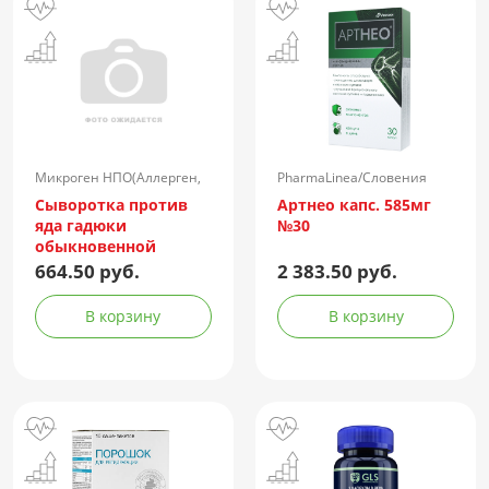
Микроген НПО(Аллерген,
PharmaLinea/Словения
г.Ставрополь)/Россия
Сыворотка против
Артнео капс. 585мг
яда гадюки
№30
обыкновенной
лошадиная
664.50 руб.
2 383.50 руб.
очищенная
концентрированная
В корзину
В корзину
жидкая амп.(р-р д/
ин.) 150АЕ/доза 1доза
№1 + компл.