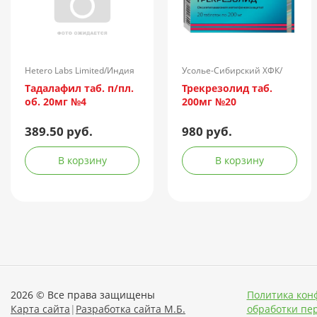
Hetero Labs Limited/Индия
Усолье-Сибирский ХФК/
Россия
Тадалафил таб. п/пл.
Трекрезолид таб.
об. 20мг №4
200мг №20
389.50 руб.
980 руб.
В корзину
В корзину
2026 © Все права защищены
Политика кон
Карта сайта
|
Разработка сайта М.Б.
обработки пе