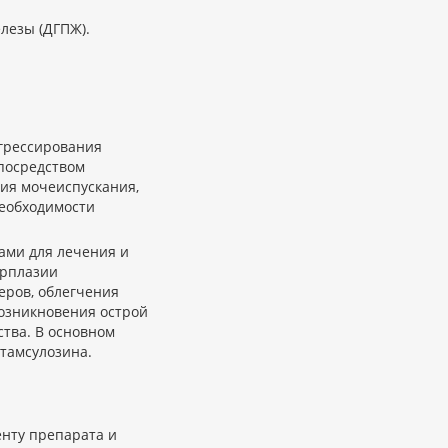
лезы (ДГПЖ).
огрессирования
посредством
ия мочеиспускания,
необходимости
ами для лечения и
ерплазии
еров, облегчения
озникновения острой
тва. В основном
тамсулозина.
енту препарата и