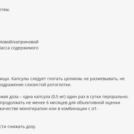
етям.
ловой/каприновой
 Масса содержимого
щи. Капсулы следует глотать целиком, не разжевывать, не
аздражение слизистой ротоглотки.
ая доза – одна капсула (0,5 мг) один раз в сутки перорально.
 продолжать не менее 6 месяцев для объективной оценки
качестве монотерапии или в комбинации с α1-
ти снижать дозу.