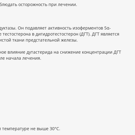
блюдать осторожность при лечении.
дуктазы. Он подавляет активность изоферментов 5α-
 тестостерона в дигидротестостерон (ДГТ). ДГТ является
истой ткани предстательной железы.
ое влияние дутастерида на снижение концентрации ДГТ
ле начала лечения.
и температуре не выше 30°С.