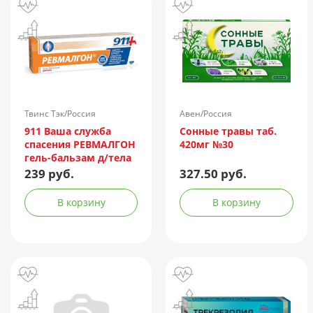
Твинс Тэк/Россия
Авен/Россия
911 Ваша служба
Сонные травы таб.
спасения РЕВМАЛГОН
420мг №30
гель-бальзам д/тела
100мл
239 руб.
327.50 руб.
В корзину
В корзину