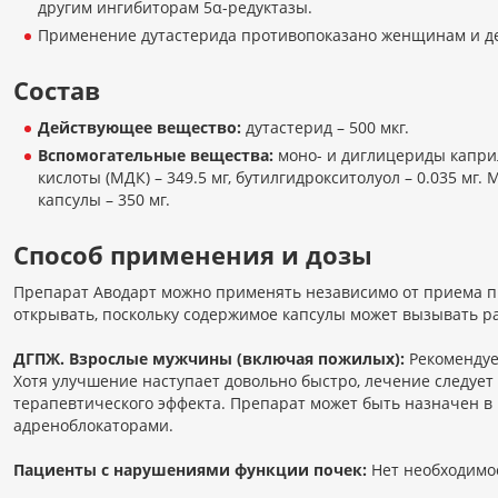
другим ингибиторам 5α-редуктазы.
Применение дутастерида противопоказано женщинам и д
Состав
Действующее вещество:
дутастерид – 500 мкг.
Вспомогательные вещества:
моно- и диглицериды капри
кислоты (МДК) – 349.5 мг, бутилгидрокситолуол – 0.035 мг.
капсулы – 350 мг.
Способ применения и дозы
Препарат Аводарт можно применять независимо от приема пи
открывать, поскольку содержимое капсулы может вызывать р
ДГПЖ. Взрослые мужчины (включая пожилых):
Рекомендуем
Хотя улучшение наступает довольно быстро, лечение следует
терапевтического эффекта. Препарат может быть назначен в 
адреноблокаторами.
Пациенты с нарушениями функции почек:
Нет необходимос