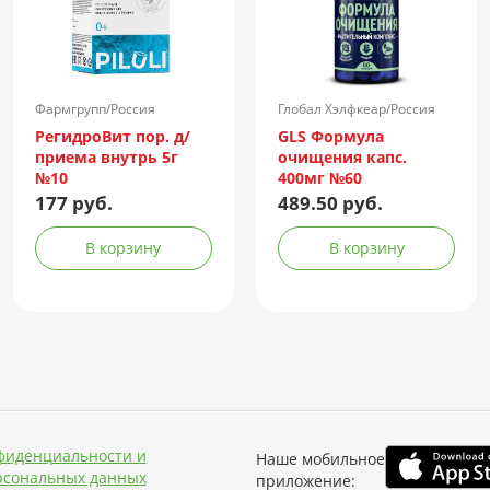
Фармгрупп/Россия
Глобал Хэлфкеар/Россия
РегидроВит пор. д/
GLS Формула
приема внутрь 5г
очищения капс.
№10
400мг №60
177 руб.
489.50 руб.
В корзину
В корзину
фиденциальности и
Наше мобильное
рсональных данных
приложение: