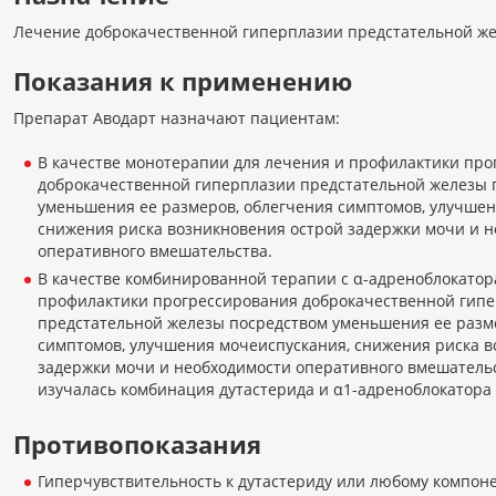
Лечение доброкачественной гиперплазии предстательной же
Показания к применению
Препарат Аводарт назначают пациентам:
В качестве монотерапии для лечения и профилактики пр
доброкачественной гиперплазии предстательной железы 
уменьшения ее размеров, облегчения симптомов, улучшен
снижения риска возникновения острой задержки мочи и 
оперативного вмешательства.
В качестве комбинированной терапии с α-адреноблокатор
профилактики прогрессирования доброкачественной гип
предстательной железы посредством уменьшения ее разм
симптомов, улучшения мочеиспускания, снижения риска в
задержки мочи и необходимости оперативного вмешательс
изучалась комбинация дутастерида и α1-адреноблокатора 
Противопоказания
Гиперчувствительность к дутастериду или любому компон