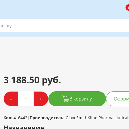
3 188.50 руб.
-
+
В корзину
Оформи
Код:
416442
|
Производитель:
GlaxoSmithKline Pharmaceutica
Назначение