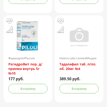
Фармгрупп/Россия
Hetero Labs Limited/Индия
РегидроВит пор. д/
Тадалафил таб. п/пл.
приема внутрь 5г
об. 20мг №4
№10
177 руб.
389.50 руб.
В корзину
В корзину