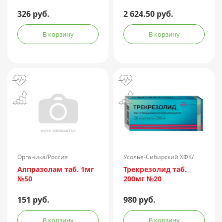
326 руб.
2 624.50 руб.
В корзину
В корзину
Органика/Россия
Усолье-Сибирский ХФК/
Россия
Алпразолам таб. 1мг
Трекрезолид таб.
№50
200мг №20
151 руб.
980 руб.
В корзину
В корзину