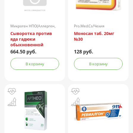
Микроген НПО(Аллерген,
Pro.Med.Cs/Чехия
г.Ставрополь)/Россия
Сыворотка против
Моносан таб. 20мг
яда гадюки
№30
обыкновенной
лошадиная
664.50 руб.
128 руб.
очищенная
концентрированная
В корзину
В корзину
жидкая амп.(р-р д/
ин.) 150АЕ/доза 1доза
№1 + компл.