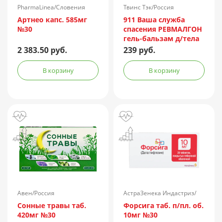
PharmaLinea/Словения
Твинс Тэк/Россия
Артнео капс. 585мг
911 Ваша служба
№30
спасения РЕВМАЛГОН
гель-бальзам д/тела
100мл
2 383.50 руб.
239 руб.
В корзину
В корзину
Авен/Россия
АстраЗенека Индастриз/
Россия
Сонные травы таб.
Форсига таб. п/пл. об.
420мг №30
10мг №30