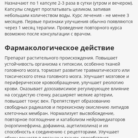
Назначают по 1 капсуле 2-3 раза в сутки (утром и вечером).
Капсулы следует проглатывать целиком, запивая
небольшим количеством воды. Курс лечения - не менее 3
месяцев. Первые признаки улучшения обычно появляются
через 1 месяц терапии. Проведение повторного курса
возможно после консультации с врачом.
Фармакологическое действие
Препарат растительного происхождения. Повышает
устойчивость организма к гипоксии, особенно тканей
головного мозга, тормозит развитие травматического или
токсического отека головного мозга. Улучшает мозговое и
периферическое кровообращение, улучшает реологию
крови. Оказывает дозозависимое регулирующее влияние
на сосудистую стенку, расширяет мелкие артерии,
повышает тонус вен. Препятствует образованию
свободных радикалов и перекисному окислению липидов
клеточных мембран. Нормализует высвобождение,
повторное поглощение и катаболизм нейромедиаторов
(норэпинефрина, дофамина, ацетилхолина) и их
способность к соединению с рецепторами. Улучшает
обмен веществ в органах и тканях, способствует