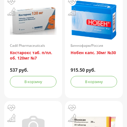
Cadil Pharmaceuticals
Биннофарм/Россия
Limited/Индия
Костарокс таб. п/пл.
Нобен капс. 30мг №30
об. 120мг №7
537 руб.
915.50 руб.
В корзину
В корзину