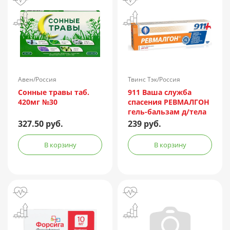
Авен/Россия
Твинс Тэк/Россия
Сонные травы таб.
911 Ваша служба
420мг №30
спасения РЕВМАЛГОН
гель-бальзам д/тела
100мл
327.50 руб.
239 руб.
В корзину
В корзину