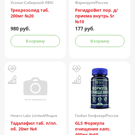
Усолье-Сибирский ХФК/
Фармгрупп/Россия
Россия
Трекрезолид таб.
РегидроВит пор. д/
200мг №20
приема внутрь 5г
№10
980 руб.
177 руб.
В корзину
В корзину
Hetero Labs Limited/Индия
Глобал Хэлфкеар/Россия
Тадалафил таб. п/пл.
GLS Формула
об. 20мг №4
очищения капс.
400мг №60