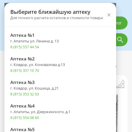
Выберите аптеку
Выберите ближайшую аптеку
×
Для точного расчета остатков и стоимости товара
Каталог
Аптека №1
г. Апатиты ул. Ленина д. 13
8 (815) 557 44 54
Аптека №2
Каталог
Лекарственные препараты
г. Ковдор, ул. Коновалова д.13
Билобил Интенс 120 капс. 120мг №60
8 (815) 357 10 70
Аптека №3
г. Ковдор, ул. Кошица, д.21
8 (815) 353 32 03
Аптека №4
г. Апатиты, ул. Дзержинского, д.1
8 (815) 554 08 60
Аптека №5