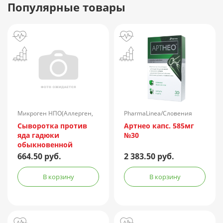
Популярные товары
Микроген НПО(Аллерген,
PharmaLinea/Словения
г.Ставрополь)/Россия
Сыворотка против
Артнео капс. 585мг
яда гадюки
№30
обыкновенной
лошадиная
664.50 руб.
2 383.50 руб.
очищенная
концентрированная
В корзину
В корзину
жидкая амп.(р-р д/
ин.) 150АЕ/доза 1доза
№1 + компл.