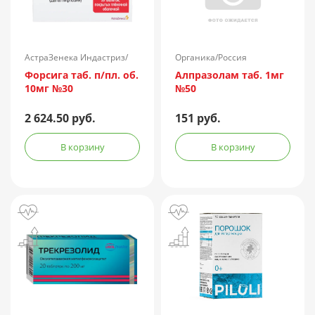
АстраЗенека Индастриз/
Органика/Россия
Россия
Форсига таб. п/пл. об.
Алпразолам таб. 1мг
10мг №30
№50
2 624.50 руб.
151 руб.
В корзину
В корзину